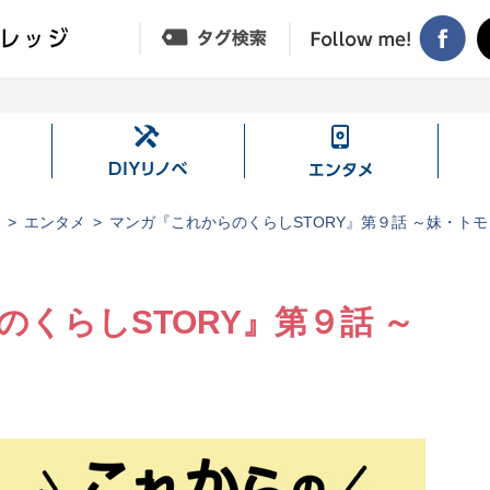
DIY
エ
リ
ン
ノ
タ
ジ
エンタメ
マンガ『これからのくらしSTORY』第９話 ～妹・ト
ベ
メ
くらしSTORY』第９話 ～