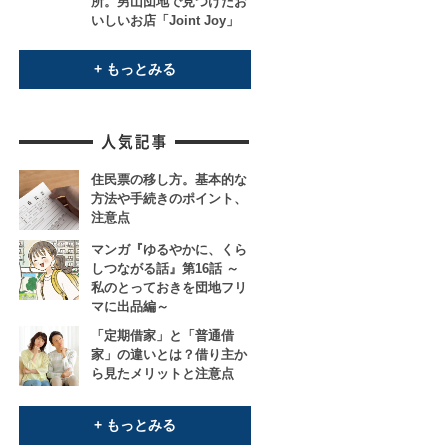
所。男山団地で見つけたお
いしいお店「Joint Joy」
+ もっとみる
住民票の移し方。基本的な
方法や手続きのポイント、
注意点
マンガ『ゆるやかに、くら
しつながる話』第16話 ～
私のとっておきを団地フリ
マに出品編～
「定期借家」と「普通借
家」の違いとは？借り主か
ら見たメリットと注意点
+ もっとみる