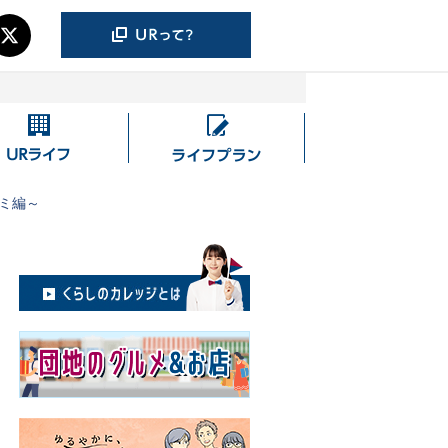
UR
ラ
ラ
イ
イ
フ
モミ編～
フ
プ
ラ
ン