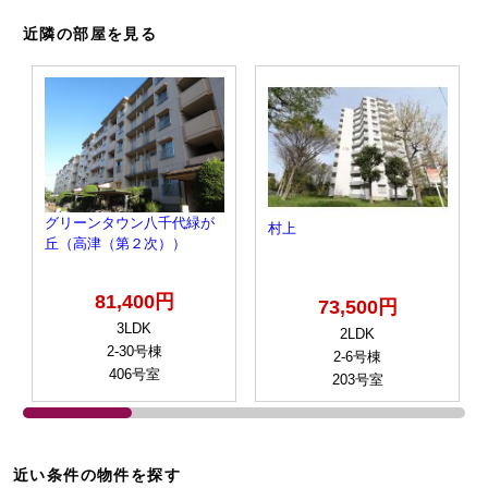
近隣の部屋を見る
グリーンタウン八千代緑が
村上
丘（高津（第２次））
81,400円
73,500円
3LDK
2LDK
2-30号棟
2-6号棟
406号室
203号室
近い条件の物件を探す