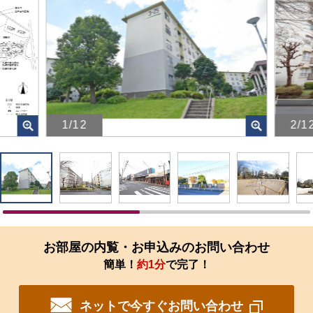
1/12
2/1
画
画
像
像
を
を
ク
ク
リ
リ
ッ
ッ
ク
ク
す
す
お部屋の内覧・お申込みのお問い合わせ
る
る
簡単！
約1分
で完了！
と、
と、
拡
拡
大
大
ネットで今すぐお問い合わせ
さ
さ