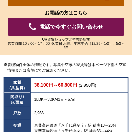
れ
れ
た
た
お電話の方はこちら
画
画
像
像
電話で今すぐお問い合わせ
を
を
ご
ご
覧
覧
UR賃貸ショップ北習志野駅前
営業時間 10：00～17：00 休業日 水曜、年末年始（12/29～1/3）、5/3～
い
い
5/5
た
た
だ
だ
け
け
※管理物件全体の情報です。募集中空家の家賃等は本ページ下部の空室
ま
ま
情報または店舗にてご確認ください。
す。
す。
家賃
38,100円～60,800円
(2,950円)
(共益費)
間取り/
1LDK～3DK/41㎡～57㎡
床面積
戸数
2,933
交通
東葉高速鉄道「八千代緑が丘」駅 徒歩13～23分
東葉高速鉄道「八千代中央」駅 徒歩36～44分