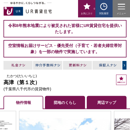
0
お気に入り
閲覧履歴
メニュー
令和8年熊本地震により被災された皆様にUR賃貸住宅を提供い
たします。
空室情報お届けサービス・優先受付（子育て・若者夫婦世帯対
象）を一部の物件で実施しています。
たかつ(だいいちじ)
お
高津（第１次）
気
に
(千葉県八千代市の賃貸物件)
入
り
物件情報
団地のくらし
周辺マップ