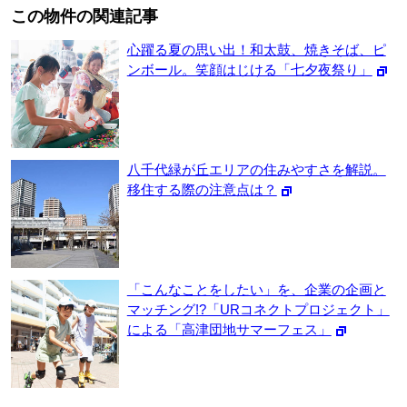
この物件の関連記事
心躍る夏の思い出！和太鼓、焼きそば、ピ
ンボール。笑顔はじける「七夕夜祭り」
八千代緑が丘エリアの住みやすさを解説。
移住する際の注意点は？
「こんなことをしたい」を、企業の企画と
マッチング!?「URコネクトプロジェクト」
による「高津団地サマーフェス」