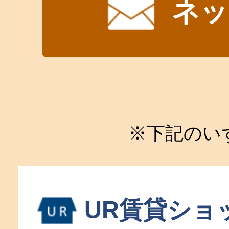
ネッ
※下記のい
UR賃貸ショ