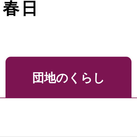
オ春日
団地のくらし