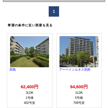
か
け
1
る
希望の条件に近い部屋を見る
田島
アーベインルネス別府
62,400円
94,600円
3LDK
1LDK
1号棟
5号棟
402号室
709号室