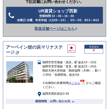
下記店舗にお問い合わせください。
UR賃貸ショップ西新
営業時間 10：00～18：00
電
休業日 水曜、年末年始（12/29～1/3）、5/3～5/5、8/13～8/15
話
取扱店舗ページはこちら
を
か
け
アーベイン姪の浜マリナステ
お
空室状況
る
0
ージ
気
に
入
福岡市営空港線「姪浜」駅 徒歩14～15分
り
福岡市営空港線「室見」駅 徒歩23～24分
西鉄天神大牟田線「西鉄福岡（天神）」駅バ
ス30分「名柄団地」徒歩3分
※住棟別の所要時間は
こちら
からご確認
ください。
福岡市西区姪浜3-39
建物情報・お問い合わせ先