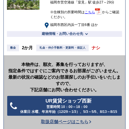
福岡市営空港線「室見」駅 徒歩27～29分
※住棟別の所要時間は
こちら
からご確認
ください。
福岡市西区内浜一丁目6番 ほか
建物情報・お問い合わせ先
2か月
ナシ
敷金
礼金・仲介手数料・更新料・保証人
本物件は、順次、募集を行っておりますが、
指定条件ではすぐにご案内できるお部屋がございません。
最新の状況の確認などのお部屋探しのお手伝いをいたしま
すので、
下記店舗にお問い合わせください。
UR賃貸ショップ西新
営業時間 10：00～18：00
電
休業日 水曜、年末年始（12/29～1/3）、5/3～5/5、8/13～8/15
話
取扱店舗ページはこちら
を