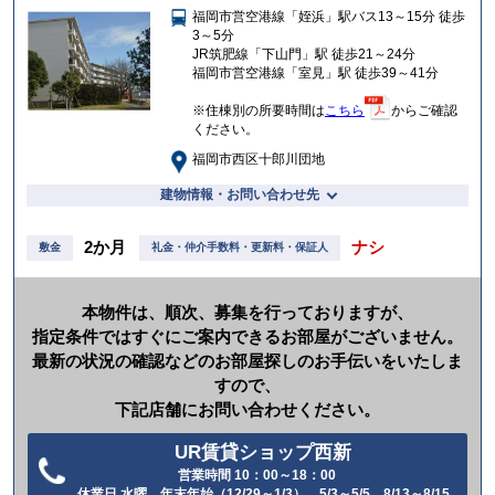
福岡市営空港線「姪浜」駅バス13～15分 徒歩
入
3～5分
り
JR筑肥線「下山門」駅 徒歩21～24分
福岡市営空港線「室見」駅 徒歩39～41分
※住棟別の所要時間は
こちら
からご確認
ください。
福岡市西区十郎川団地
建物情報・お問い合わせ先
2か月
ナシ
敷金
礼金・仲介手数料・更新料・保証人
本物件は、順次、募集を行っておりますが、
指定条件ではすぐにご案内できるお部屋がございません。
最新の状況の確認などのお部屋探しのお手伝いをいたしま
すので、
下記店舗にお問い合わせください。
UR賃貸ショップ西新
営業時間 10：00～18：00
電
休業日 水曜、年末年始（12/29～1/3）、5/3～5/5、8/13～8/15