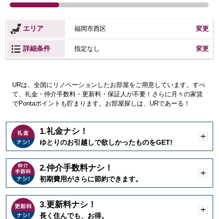
エリア
福岡市西区
変更
詳細条件
変更
指定なし
URは、全国にリノベーションしたお部屋をご用意しています。すべ
て、礼金・仲介手数料・更新料・保証人が不要！さらに月々の家賃
でPontaポイントも貯まります。お部屋探しは、URであーる！
1.礼金ナシ！
開
ゆとりのお引越しで欲しかったものをGET!
く
2.仲介手数料ナシ！
開
初期費用がさらに節約できます。
く
3.更新料ナシ！
開
長く住んでも、お得。