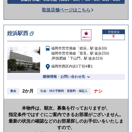
話
取扱店舗ページはこちら
を
か
け
お
姪浜駅西
空室状況
る
0
気
に
福岡市営空港線「姪浜」駅 徒歩3分
入
福岡市営空港線「室見」駅 徒歩23分
り
JR筑肥線「下山門」駅 徒歩22分
福岡市西区内浜1丁目4番1
建物情報・お問い合わせ先
2か月
ナシ
敷金
礼金・仲介手数料・更新料・保証人
本物件は、順次、募集を行っておりますが、
指定条件ではすぐにご案内できるお部屋がございません。
最新の状況の確認などのお部屋探しのお手伝いをいたしま
すので、