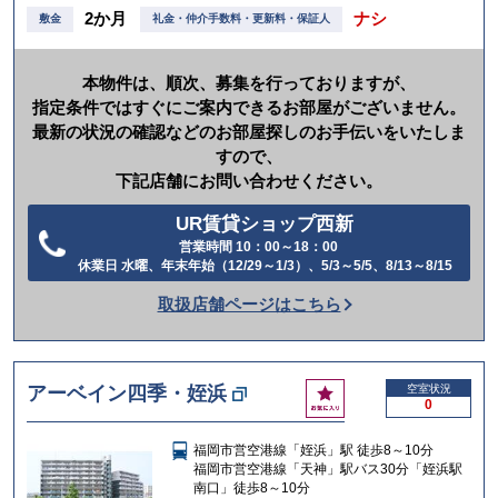
2か月
ナシ
敷金
礼金・仲介手数料・更新料・保証人
本物件は、順次、募集を行っておりますが、
指定条件ではすぐにご案内できるお部屋がございません。
最新の状況の確認などのお部屋探しのお手伝いをいたしま
すので、
下記店舗にお問い合わせください。
UR賃貸ショップ西新
営業時間 10：00～18：00
電
休業日 水曜、年末年始（12/29～1/3）、5/3～5/5、8/13～8/15
話
取扱店舗ページはこちら
を
か
け
お
アーベイン四季・姪浜
空室状況
る
0
気
に
福岡市営空港線「姪浜」駅 徒歩8～10分
入
福岡市営空港線「天神」駅バス30分「姪浜駅
り
南口」徒歩8～10分