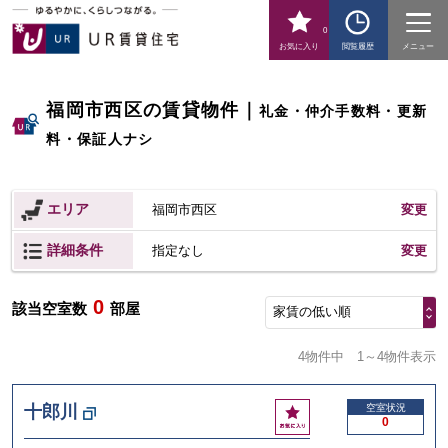
0
お気に入り
閲覧履歴
メニュー
福岡市西区の賃貸物件
｜
礼金・仲介手数料・更新
料・保証人ナシ
エリア
福岡市西区
変更
詳細条件
変更
指定なし
0
該当空室数
部屋
家賃の低い順
4物件中
1～4物件表示
お
十郎川
空室状況
0
気
に