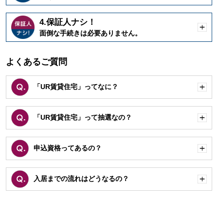
く
4.保証人ナシ！
開
面倒な手続きは必要ありません。
く
よくあるご質問
「UR賃貸住宅」ってなに？
開
く
「UR賃貸住宅」って抽選なの？
開
く
申込資格ってあるの？
開
く
入居までの流れはどうなるの？
開
く