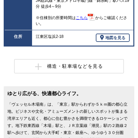
JR総武線・東京メトロ半蔵門線「錦糸町」駅バス19
分 徒歩4～9分
※住棟別の所要時間は
こちら
からご確認くださ
い。
住所
江東区塩浜2-18
地図を見る
構造・駐車場などを見る
ゆとり広がる、快適都心ライフ。
「ヴェッセル木場南」は、「東京」駅からわずか５ｋｍ圏の都心立
地。ビジネスや文化・アミューズメントの新しいスポットが集まる
湾岸エリアも近く、都心に住む豊かさを満喫できるロケーションで
す。地下鉄東西線「木場」駅と、ＪＲ京葉線「潮見」駅の２路線２
駅へ歩けて、玄関から大手町・東京・銀座へ、ゆうゆう３０分圏