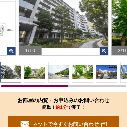
1/10
2/1
画
画
像
像
を
を
ク
ク
リ
リ
ッ
ッ
ク
ク
す
す
お部屋の内覧・お申込みのお問い合わせ
る
る
簡単！
約1分
で完了！
と、
と、
拡
拡
大
大
ネットで今すぐお問い合わせ
さ
さ