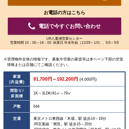
れ
れ
た
た
お電話の方はこちら
画
画
像
像
電話で今すぐお問い合わせ
を
を
ご
ご
覧
覧
UR八重洲営業センター
営業時間 10：00～18：00 休業日 年末年始（12/29～1/3）、5/3～5/5
い
い
た
た
だ
だ
※管理物件全体の情報です。募集中空家の家賃等は本ページ下部の空室
け
け
情報または店舗にてご確認ください。
ま
ま
す。
す。
家賃
91,700円～192,200円
(4,000円)
(共益費)
間取り/
1K～3LDK/41㎡～79㎡
床面積
戸数
544
交通
東京メトロ東西線「木場」駅 徒歩14～19分
JR京葉線「潮見」駅 徒歩15～20分