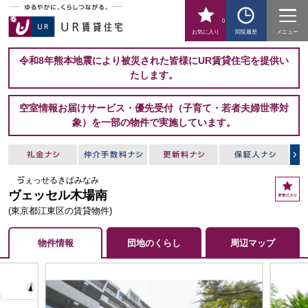
0
お気に入り
閲覧履歴
メニュー
令和8年熊本地震により被災された皆様にUR賃貸住宅を提供い
たします。
空室情報お届けサービス・優先受付（子育て・若者夫婦世帯対
象）を一部の物件で実施しています。
ゔぇっせるきばみなみ
お
ヴェッセル木場南
気
に
(東京都江東区の賃貸物件)
入
り
物件情報
団地のくらし
周辺マップ