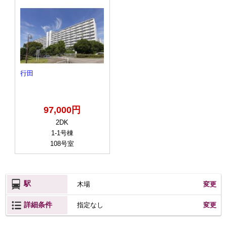
行田
97,000円
2DK
1-1号棟
108号室
駅
木場
変更
詳細条件
変更
指定なし