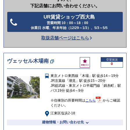
下記店舗にお問い合わせください。
UR賃貸ショップ西大島
営業時間 10：00～18：00
電
休業日 水曜、年末年始（12/29～1/3）、5/3～5/5
話
取扱店舗ページはこちら
を
か
け
お
ヴェッセル木場南
空室状況
る
0
気
に
東京メトロ東西線「木場」駅 徒歩14～19分
入
JR京葉線「潮見」駅 徒歩15～20分
り
JR総武線・東京メトロ半蔵門線「錦糸町」駅
バス19分 徒歩4～9分
※住棟別の所要時間は
こちら
からご確認
ください。
江東区塩浜2-18
建物情報・お問い合わせ先