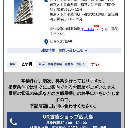
入
東京メトロ東西線・都営大江戸線「門前仲
り
町」駅 徒歩10～12分
東京メトロ半蔵門線・都営大江戸線「清澄白
河」駅 徒歩14～15分
※住棟別の所要時間は
こちら
からご確認
ください。
江東区木場3-6
建物情報・お問い合わせ先
2か月
ナシ
敷金
礼金・仲介手数料・更新料・保証人
本物件は、順次、募集を行っておりますが、
指定条件ではすぐにご案内できるお部屋がございません。
最新の状況の確認などのお部屋探しのお手伝いをいたしま
すので、
下記店舗にお問い合わせください。
UR賃貸ショップ西大島
営業時間 10：00～18：00
電
休業日 水曜、年末年始（12/29～1/3）、5/3～5/5