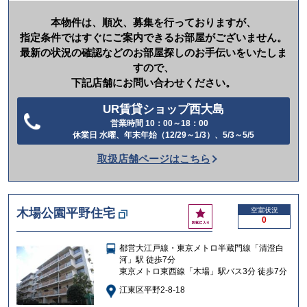
本物件は、順次、募集を行っておりますが、
指定条件ではすぐにご案内できるお部屋がございません。
最新の状況の確認などのお部屋探しのお手伝いをいたしま
すので、
下記店舗にお問い合わせください。
UR賃貸ショップ西大島
営業時間 10：00～18：00
電
休業日 水曜、年末年始（12/29～1/3）、5/3～5/5
話
取扱店舗ページはこちら
を
か
け
お
木場公園平野住宅
空室状況
る
0
気
に
都営大江戸線・東京メトロ半蔵門線「清澄白
入
河」駅 徒歩7分
り
東京メトロ東西線「木場」駅バス3分 徒歩7分
江東区平野2-8-18