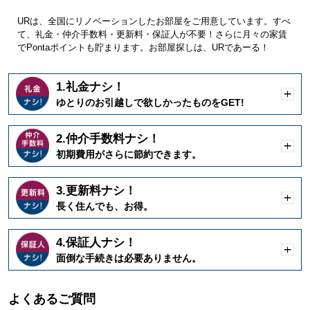
URは、全国にリノベーションしたお部屋をご用意しています。すべ
て、礼金・仲介手数料・更新料・保証人が不要！さらに月々の家賃
でPontaポイントも貯まります。お部屋探しは、URであーる！
1.礼金ナシ！
開
ゆとりのお引越しで欲しかったものをGET!
く
2.仲介手数料ナシ！
開
初期費用がさらに節約できます。
く
3.更新料ナシ！
開
長く住んでも、お得。
く
4.保証人ナシ！
開
面倒な手続きは必要ありません。
く
よくあるご質問