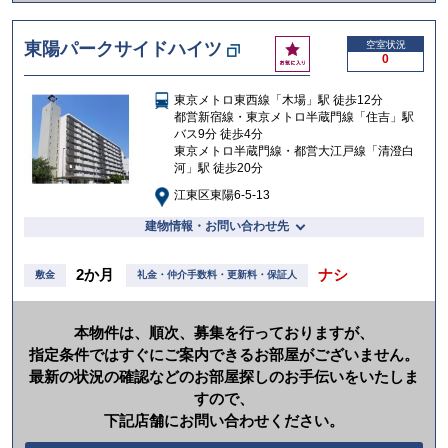
か
け
お
東陽パークサイドハイツ
空室状況
る
0
気
に
東京メトロ東西線「木場」駅 徒歩12分
入
都営新宿線・東京メトロ半蔵門線「住吉」駅
り
バス9分 徒歩4分
東京メトロ半蔵門線・都営大江戸線「清澄白
河」駅 徒歩20分
江東区東陽6-5-13
建物情報・お問い合わせ先
2か月
ナシ
敷金
礼金・仲介手数料・更新料・保証人
本物件は、順次、募集を行っておりますが、
指定条件ではすぐにご案内できるお部屋がございません。
最新の状況の確認などのお部屋探しのお手伝いをいたしま
すので、
下記店舗にお問い合わせください。