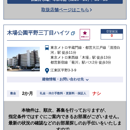
話
取扱店舗ページはこちら
を
か
け
お
木場公園平野三丁目ハイツ
空室状況
る
0
気
に
東京メトロ半蔵門線・都営大江戸線「清澄白
入
河」駅 徒歩11分
り
東京メトロ東西線「木場」駅 徒歩13分
都営新宿線「菊川」駅バス2分 徒歩3分
江東区平野3-3-9
建物情報・お問い合わせ先
2か月
ナシ
敷金
礼金・仲介手数料・更新料・保証人
本物件は、順次、募集を行っておりますが、
指定条件ではすぐにご案内できるお部屋がございません。
最新の状況の確認などのお部屋探しのお手伝いをいたしま
すので、