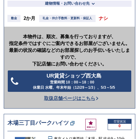
建物情報・お問い合わせ先
2か月
ナシ
敷金
礼金・仲介手数料・更新料・保証人
本物件は、順次、募集を行っておりますが、
指定条件ではすぐにご案内できるお部屋がございません。
最新の状況の確認などのお部屋探しのお手伝いをいたしま
すので、
下記店舗にお問い合わせください。
UR賃貸ショップ西大島
営業時間 10：00～18：00
電
休業日 水曜、年末年始（12/29～1/3）、5/3～5/5
話
取扱店舗ページはこちら
を
か
け
お
木場三丁目パークハイツ
空室状況
る
0
気
に
東京メトロ東西線「木場」駅 徒歩9～10分