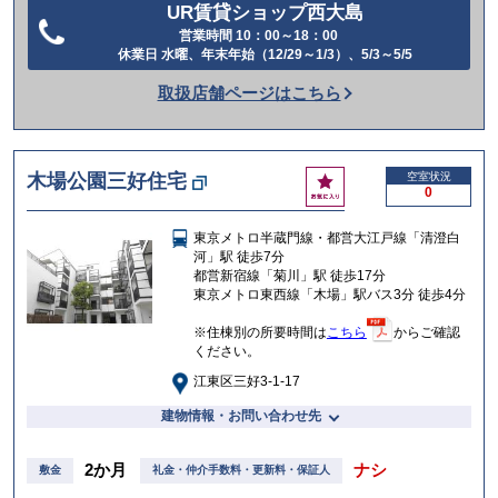
UR賃貸ショップ西大島
営業時間 10：00～18：00
電
休業日 水曜、年末年始（12/29～1/3）、5/3～5/5
話
取扱店舗ページはこちら
を
か
け
お
木場公園三好住宅
空室状況
る
0
気
に
東京メトロ半蔵門線・都営大江戸線「清澄白
入
河」駅 徒歩7分
り
都営新宿線「菊川」駅 徒歩17分
東京メトロ東西線「木場」駅バス3分 徒歩4分
※住棟別の所要時間は
こちら
からご確認
ください。
江東区三好3-1-17
建物情報・お問い合わせ先
2か月
ナシ
敷金
礼金・仲介手数料・更新料・保証人