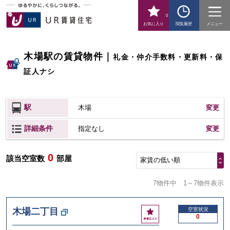
0
お気に入り
閲覧履歴
メニュー
木場駅の賃貸物件
｜
礼金・仲介手数料・更新料・保
証人ナシ
駅
木場
変更
詳細条件
変更
指定なし
0
該当空室数
部屋
家賃の低い順
7物件中
1～7物件表示
お
木場二丁目
空室状況
0
気
に