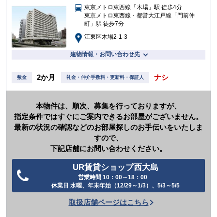
東京メトロ東西線「木場」駅 徒歩4分
入
東京メトロ東西線・都営大江戸線「門前仲
り
町」駅 徒歩7分
江東区木場2-1-3
建物情報・お問い合わせ先
2か月
ナシ
敷金
礼金・仲介手数料・更新料・保証人
本物件は、順次、募集を行っておりますが、
指定条件ではすぐにご案内できるお部屋がございません。
最新の状況の確認などのお部屋探しのお手伝いをいたしま
すので、
下記店舗にお問い合わせください。
UR賃貸ショップ西大島
営業時間 10：00～18：00
電
休業日 水曜、年末年始（12/29～1/3）、5/3～5/5
話
取扱店舗ページはこちら
を