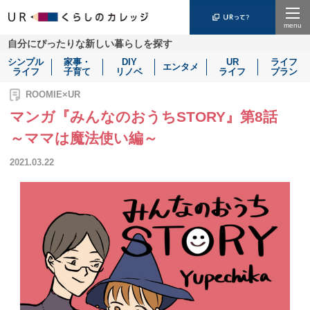
Menu
自分にぴったりな新しい暮らしを探す
シンプル
家事・
DIY
UR
ライフ
エンタメ
ライフ
子育て
リノベ
ライフ
プラン
ROOMIE×UR
マンガ『みんなのおうちSTORY』第8話
～ママは魔法使い編～
2021.03.22