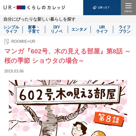
Menu
自分にぴったりな新しい暮らしを探す
シンプル
家事・
DIY
UR
ライフ
エンタメ
ライフ
子育て
リノベ
ライフ
プラン
ROOMIE×UR
マンガ『602号、木の見える部屋』第8話 ～
桜の季節 ショウタの場合～
2019.03.06