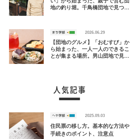
い」から始まった、親子で営む団
地の釣り堀。千鳥橋団地で見つけ
たお店「小さな釣り堀屋」
2026.06.29
【団地のグルメ】「おむすび」か
ら始まった、一人一人のできるこ
とが集まる場所。男山団地で見つ
けたおいしいお店「Joint Joy」
2025.09.03
住民票の移し方。基本的な方法や
手続きのポイント、注意点