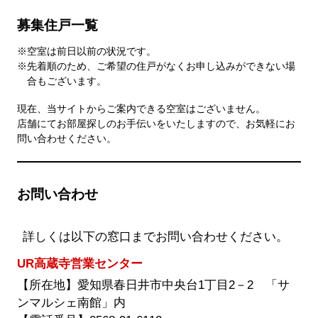
ッ
覧
ク
い
募集住戸一覧
す
た
る
だ
※空室は前日以前の状況です。
と、
け
※先着順のため、ご希望の住戸がなくお申し込みができない場
拡
ま
合もございます。
大
す。
さ
現在、当サイトからご案内できる空室はございません。
れ
店舗にてお部屋探しのお手伝いをいたしますので、お気軽にお
た
問い合わせください。
画
像
を
ご
お問い合わせ
覧
い
た
だ
詳しくは以下の窓口までお問い合わせください。
け
ま
UR高蔵寺営業センター
す。
【所在地】愛知県春日井市中央台1丁目2－2 「サ
ンマルシェ南館」内