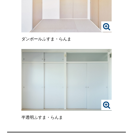
ご
ご
覧
覧
い
い
た
た
だ
だ
画
け
け
像
ま
ま
ダンボールふすま・らんま
を
す。
す。
ク
リ
ッ
ク
す
る
と、
拡
大
さ
れ
画
た
像
画
半透明ふすま・らんま
を
像
ク
を
リ
ご