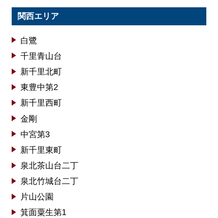
関西エリア
白鷺
千里青山台
新千里北町
東豊中第2
新千里西町
金剛
中宮第3
新千里東町
泉北茶山台二丁
泉北竹城台二丁
片山公園
箕面粟生第1