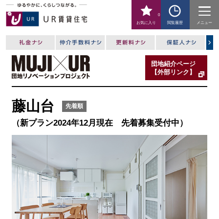
0
お気に入り
閲覧履歴
メニュー
団地紹介ページ
【外部リンク】
藤山台
先着順
（新プラン2024年12月現在 先着募集受付中）