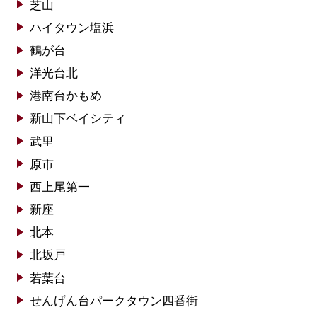
芝山
ハイタウン塩浜
鶴が台
洋光台北
港南台かもめ
新山下ベイシティ
武里
原市
西上尾第一
新座
北本
北坂戸
若葉台
せんげん台パークタウン四番街