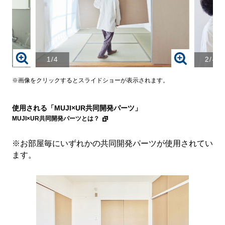
1/4
2/4
画
画
像
像
を
を
※画像をクリックするとスライドショーが表示されます。
ク
ク
リ
リ
使用される「MUJI×UR共同開発パーツ」
ッ
ッ
ク
ク
MUJI×UR共同開発パーツとは？
す
す
る
る
※お部屋毎にいずれかの共同開発パーツが使用されてい
と、
と、
ます。
拡
拡
大
大
さ
さ
れ
れ
た
た
画
画
像
像
を
を