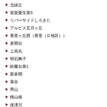
北緑丘
箕面粟生第3
リバーサイドしろきた
アルビス五月ヶ丘
香里ヶ丘西（香里（Ｄ地区））
多聞台
上高丸
明石舞子
鈴蘭台第1
新多聞
落合
男山
桃山南
保津川