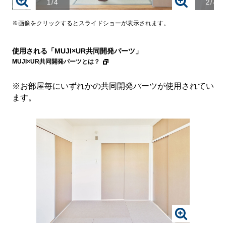
1/4
2/4
画
画
像
像
を
を
※画像をクリックするとスライドショーが表示されます。
ク
ク
リ
リ
使用される「MUJI×UR共同開発パーツ」
ッ
ッ
ク
ク
MUJI×UR共同開発パーツとは？
す
す
る
る
※お部屋毎にいずれかの共同開発パーツが使用されてい
と、
と、
ます。
拡
拡
大
大
さ
さ
れ
れ
た
た
画
画
像
像
を
を
ご
ご
覧
覧
い
い
た
た
だ
だ
画
け
け