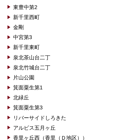
東豊中第2
新千里西町
金剛
中宮第3
新千里東町
泉北茶山台二丁
泉北竹城台二丁
片山公園
箕面粟生第1
北緑丘
箕面粟生第3
リバーサイドしろきた
アルビス五月ヶ丘
香里ヶ丘西（香里（Ｄ地区））