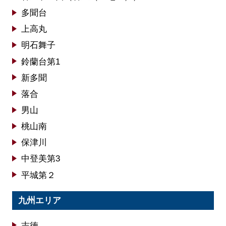
多聞台
上高丸
明石舞子
鈴蘭台第1
新多聞
落合
男山
桃山南
保津川
中登美第3
平城第２
九州エリア
志徳