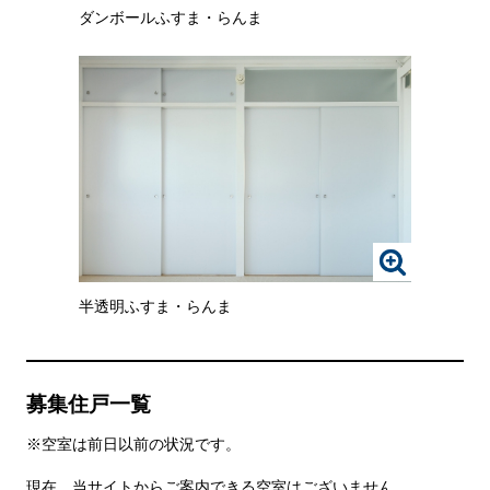
像
ま
ま
ダンボールふすま・らんま
を
す。
す。
ク
リ
ッ
ク
す
る
と、
拡
大
さ
れ
画
た
像
画
半透明ふすま・らんま
を
像
ク
を
リ
ご
ッ
覧
ク
い
募集住戸一覧
す
た
る
だ
※空室は前日以前の状況です。
と、
け
拡
ま
現在、当サイトからご案内できる空室はございません。