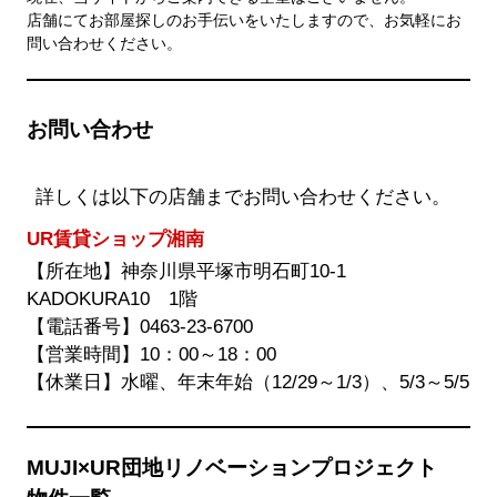
大
す。
店舗にてお部屋探しのお手伝いをいたしますので、お気軽にお
さ
問い合わせください。
れ
た
画
像
お問い合わせ
を
ご
覧
詳しくは以下の店舗までお問い合わせください。
い
た
UR賃貸ショップ湘南
だ
け
【所在地】神奈川県平塚市明石町10-1
ま
KADOKURA10 1階
す。
【電話番号】
0463-23-6700
【営業時間】10：00～18：00
【休業日】水曜、年末年始（12/29～1/3）、5/3～5/5
MUJI×UR団地リノベーションプロジェクト