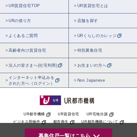
UR賃貸住宅TOP
UR賃貸住宅とは
URの借り方
店舗を探す
よくあるご質問
URくらしのカレッジ
高齢者向け賃貸住宅
特別募集住宅
法人の皆さまへ(社宅利用)
お住まいの方へ
インターネット申込みを
Non Japanese
された方へ（ログイン）
UR都市機構
UR賃貸住宅
UR宅地分譲
ビジネス用物件
都市再生
UR都市機構について
© Urban Renaissance Agency
募集住戸一覧はこちら