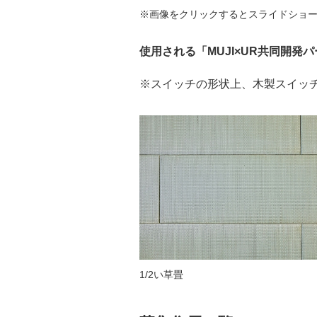
※画像をクリックするとスライドショ
使用される「MUJI×UR共同開発
※スイッチの形状上、木製スイッ
1/2い草畳