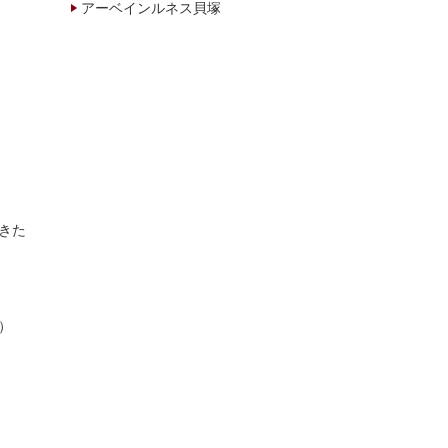
アーベインルネス貝塚
きた
）