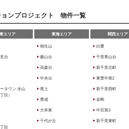
ーションプロジェクト 物件一覧
東エリア
東海エリア
関西エリア
相生山
白鷺
見台
藤山台
千里青山台
高森台
新千里北町
中央台
東豊中第2
ータウン 永山
尾上
新千里西町
丁目）
豊成
金剛
大幸東
中宮第3
千代が丘
新千里東町
丁目