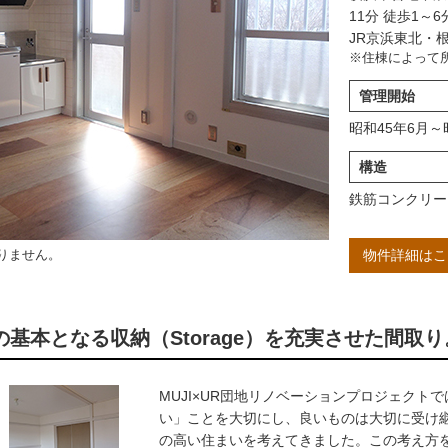
11分 徒歩1～6
JR京浜東北・根
※住棟によって
管理開始
昭和45年6月～
構造
鉄筋コンクリー
りません。
物件詳細はこ
の基本となる収納（Storage）を充実させた間取り
MUJI×UR団地リノベーションプロジェクト
い」ことを大切にし、良いものは大切に受け
の高い住まいを考えてきました。この考え方