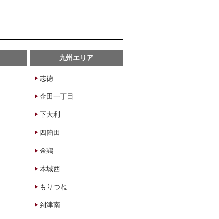
九州エリア
志徳
金田一丁目
下大利
四箇田
金鶏
本城西
もりつね
到津南