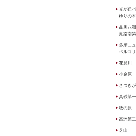
光が丘パ
ゆりの木
品川八潮
潮路南第
多摩ニュ
ベルコリ
花見川
小金原
さつきが
真砂第一
牧の原
高洲第二
芝山