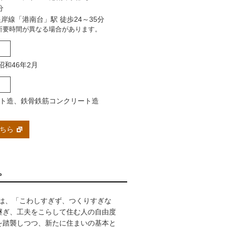
分
岸線「港南台」駅 徒歩24～35分
所要時間が異なる場合があります。
昭和46年2月
ト造、鉄骨鉄筋コンクリート造
ちら
。
では、「こわしすぎず、つくりすぎな
継ぎ、工夫をこらして住む人の自由度
を踏襲しつつ、新たに住まいの基本と