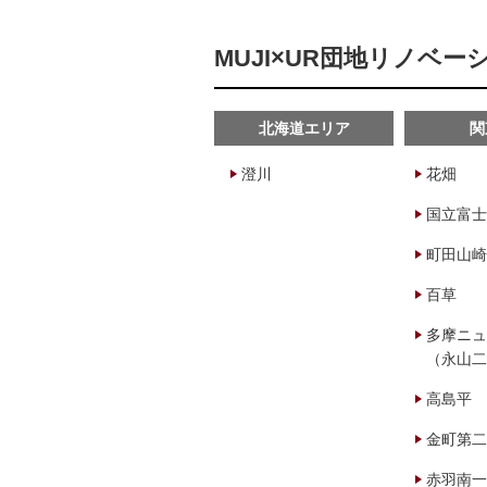
MUJI×UR団地リノベ
北海道エリア
関
澄川
花畑
国立富士
町田山崎
百草
多摩ニュ
（永山二
高島平
金町第二
赤羽南一