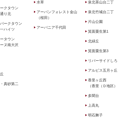
水草
泉北茶山台二丁
ークタウン
アーバンフォレスト金山
泉北竹城台二丁
通り北
（桜田）
片山公園
パークタウン
アーバニア千代田
一ハイツ
箕面粟生第1
ータウン
北緑丘
ーヌ南大沢
箕面粟生第3
リバーサイドしろ
アルビス五月ヶ丘
丘
香里ヶ丘西
・真砂第二
（香里（Ｄ地区）
多聞台
上高丸
明石舞子