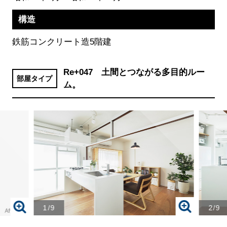
構造
鉄筋コンクリート造5階建
Re+047 土間とつながる多目的ルー
部屋タイプ
ム。
1/9
2/9