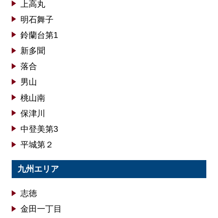
上高丸
明石舞子
鈴蘭台第1
新多聞
落合
男山
桃山南
保津川
中登美第3
平城第２
九州エリア
志徳
金田一丁目