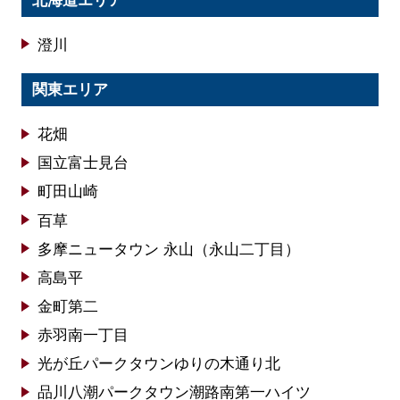
北海道エリア
澄川
関東エリア
花畑
国立富士見台
町田山崎
百草
多摩ニュータウン 永山（永山二丁目）
高島平
金町第二
赤羽南一丁目
光が丘パークタウンゆりの木通り北
品川八潮パークタウン潮路南第一ハイツ