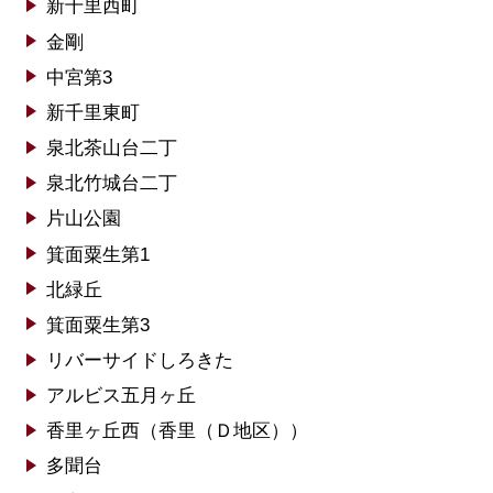
新千里西町
金剛
中宮第3
新千里東町
泉北茶山台二丁
泉北竹城台二丁
片山公園
箕面粟生第1
北緑丘
箕面粟生第3
リバーサイドしろきた
アルビス五月ヶ丘
香里ヶ丘西（香里（Ｄ地区））
多聞台