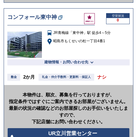
か
け
お
コンフォール東中神
空室状況
る
0
気
に
JR青梅線「東中神」駅 徒歩4～5分
入
り
昭島市もくせいの杜一丁目4番1
建物情報・お問い合わせ先
2か月
ナシ
敷金
礼金・仲介手数料・更新料・保証人
本物件は、順次、募集を行っておりますが、
指定条件ではすぐにご案内できるお部屋がございません。
最新の状況の確認などのお部屋探しのお手伝いをいたしま
すので、
下記店舗にお問い合わせください。
UR立川営業センター