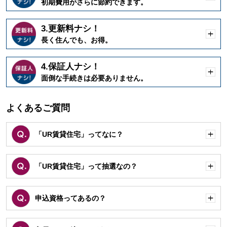
開
初期費用がさらに節約できます。
く
3.更新料ナシ！
開
長く住んでも、お得。
く
4.保証人ナシ！
開
面倒な手続きは必要ありません。
く
よくあるご質問
「UR賃貸住宅」ってなに？
開
く
「UR賃貸住宅」って抽選なの？
開
く
申込資格ってあるの？
開
く