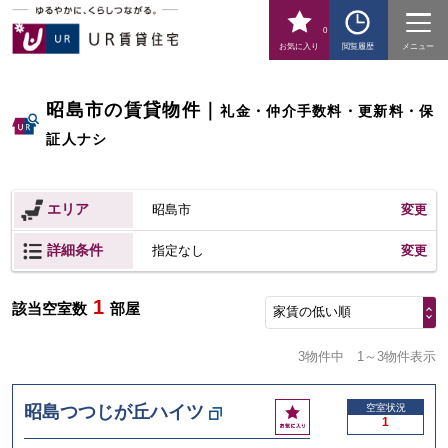
0
お気に入り
閲覧履歴
メニュー
昭島市の賃貸物件
｜
礼金・仲介手数料・更新料・保
証人ナシ
エリア
昭島市
変更
詳細条件
変更
指定なし
1
該当空室数
部屋
家賃の低い順
3物件中
1～3物件表示
お
昭島つつじが丘ハイツ
空室状況
1
気
に