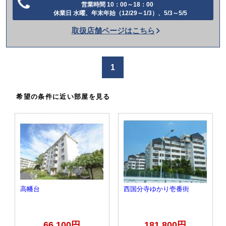
営業時間 10：00～18：00
電
休業日 水曜、年末年始（12/29～1/3）、5/3～5/5
話
取扱店舗ページはこちら
を
か
け
1
る
希望の条件に近い部屋を見る
高幡台
西国分寺ゆかり壱番街
66,100円
181,800円