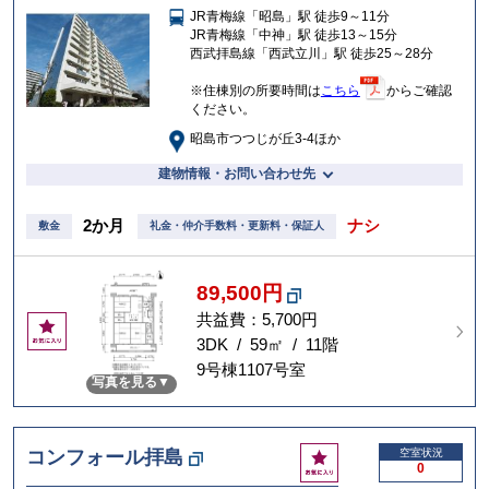
JR青梅線「昭島」駅 徒歩9～11分
入
JR青梅線「中神」駅 徒歩13～15分
り
西武拝島線「西武立川」駅 徒歩25～28分
※住棟別の所要時間は
こちら
からご確認
ください。
昭島市つつじが丘3-4ほか
建物情報・お問い合わせ先
2か月
ナシ
敷金
礼金・仲介手数料・更新料・保証人
89,500円
共益費：5,700円
お
気
3DK / 59㎡ / 11階
に
9号棟1107号室
写真を見る
入
り
お
コンフォール拝島
空室状況
0
気