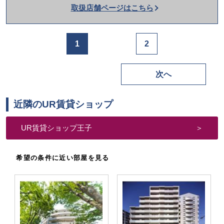
取扱店舗ページはこちら
を
か
け
1
2
る
次へ
近隣のUR賃貸ショップ
UR賃貸ショップ王子
希望の条件に近い部屋を見る