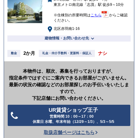
入
東京メトロ南北線「志茂」駅 徒歩9～10分
り
※住棟別の所要時間は
こちら
からご確認
ください。
北区赤羽南1-16
建物情報・お問い合わせ先
2か月
ナシ
敷金
礼金・仲介手数料・更新料・保証人
本物件は、順次、募集を行っておりますが、
指定条件ではすぐにご案内できるお部屋がございません。
最新の状況の確認などのお部屋探しのお手伝いをいたしま
すので、
下記店舗にお問い合わせください。
UR賃貸ショップ王子
営業時間 10：00～17：00
電
休業日 水曜、年末年始（12/29～1/3）、5/3～5/5
話
取扱店舗ページはこちら
を