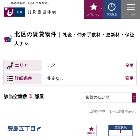
0
お気に入り
閲覧履歴
メニュー
北区の賃貸物件
｜
礼金・仲介手数料・更新料・保証
人ナシ
エリア
北区
変更
詳細条件
変更
指定なし
1
該当空室数
部屋
家賃の低い順
13物件中
1～10物件表示
お
豊島五丁目
空室状況
1
気
に