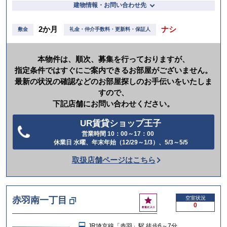
建物情報・お問い合わせ先
2か月
ナシ
敷金
礼金・仲介手数料・更新料・保証人
本物件は、順次、募集を行っておりますが、
指定条件ではすぐにご案内できるお部屋がございません。
最新の状況の確認などのお部屋探しのお手伝いをいたしま
すので、
下記店舗にお問い合わせください。
UR賃貸ショップ王子
営業時間 10：00～17：00
電
休業日 水曜、年末年始（12/29～1/3）、5/3～5/5
話
取扱店舗ページはこちら
を
か
け
お
赤羽南一丁目
空室状況
る
0
気
に
JR埼京線「赤羽」駅 徒歩6～7分