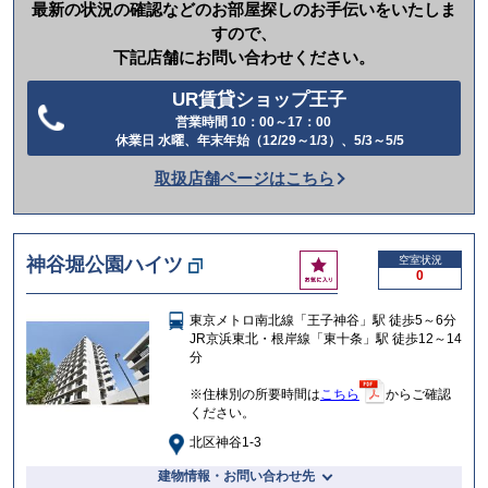
最新の状況の確認などのお部屋探しのお手伝いをいたしま
すので、
下記店舗にお問い合わせください。
UR賃貸ショップ王子
営業時間 10：00～17：00
電
休業日 水曜、年末年始（12/29～1/3）、5/3～5/5
話
取扱店舗ページはこちら
を
か
け
お
神谷堀公園ハイツ
空室状況
る
0
気
に
東京メトロ南北線「王子神谷」駅 徒歩5～6分
入
JR京浜東北・根岸線「東十条」駅 徒歩12～14
り
分
※住棟別の所要時間は
こちら
からご確認
ください。
北区神谷1-3
建物情報・お問い合わせ先