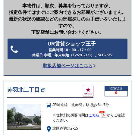
本物件は、順次、募集を行っておりますが、
指定条件ではすぐにご案内できるお部屋がございません。
最新の状況の確認などのお部屋探しのお手伝いをいたしま
すので、
下記店舗にお問い合わせください。
UR賃貸ショップ王子
営業時間 10：00～17：00
電
休業日 水曜、年末年始（12/29～1/3）、5/3～5/5
話
取扱店舗ページはこちら
を
か
け
お
赤羽北二丁目
空室状況
る
0
気
に
JR埼京線「北赤羽」駅 徒歩6～7分
入
り
※住棟別の所要時間は
こちら
からご確認
ください。
北区赤羽北2-15