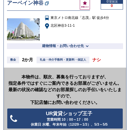
お
アーベイン神谷
空室状況
る
0
気
に
東京メトロ南北線「志茂」駅 徒歩4分
入
り
北区神谷3-11-1
建物情報・お問い合わせ先
2か月
ナシ
敷金
礼金・仲介手数料・更新料・保証人
本物件は、順次、募集を行っておりますが、
指定条件ではすぐにご案内できるお部屋がございません。
最新の状況の確認などのお部屋探しのお手伝いをいたしま
すので、
下記店舗にお問い合わせください。
UR賃貸ショップ王子
営業時間 10：00～17：00
電
休業日 水曜、年末年始（12/29～1/3）、5/3～5/5
話