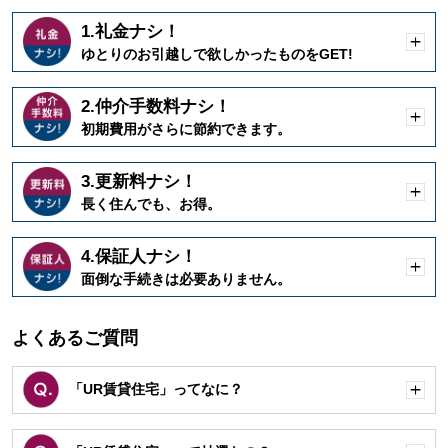
1.礼金ナシ！
開
ゆとりのお引越しで欲しかったものをGET!
く
2.仲介手数料ナシ！
開
初期費用がさらに節約できます。
く
3.更新料ナシ！
開
長く住んでも、お得。
く
4.保証人ナシ！
開
面倒な手続きは必要ありません。
く
よくあるご質問
「UR賃貸住宅」ってなに？
開
く