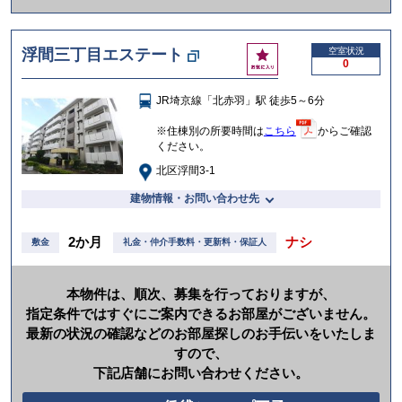
か
け
お
浮間三丁目エステート
空室状況
る
0
気
に
JR埼京線「北赤羽」駅 徒歩5～6分
入
り
※住棟別の所要時間は
こちら
からご確認
ください。
北区浮間3-1
建物情報・お問い合わせ先
2か月
ナシ
敷金
礼金・仲介手数料・更新料・保証人
本物件は、順次、募集を行っておりますが、
指定条件ではすぐにご案内できるお部屋がございません。
最新の状況の確認などのお部屋探しのお手伝いをいたしま
すので、
下記店舗にお問い合わせください。