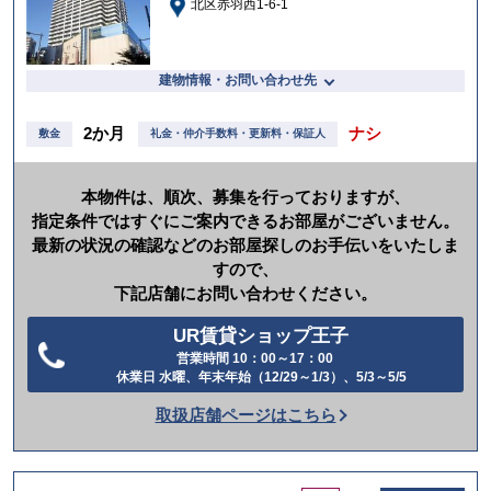
北区赤羽西1-6-1
建物情報・お問い合わせ先
2か月
ナシ
敷金
礼金・仲介手数料・更新料・保証人
本物件は、順次、募集を行っておりますが、
指定条件ではすぐにご案内できるお部屋がございません。
最新の状況の確認などのお部屋探しのお手伝いをいたしま
すので、
下記店舗にお問い合わせください。
UR賃貸ショップ王子
営業時間 10：00～17：00
電
休業日 水曜、年末年始（12/29～1/3）、5/3～5/5
話
取扱店舗ページはこちら
を
か
け