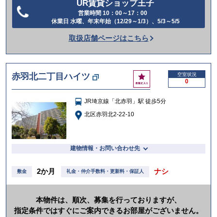
UR賃貸ショップ王子
営業時間 10：00～17：00
電
休業日 水曜、年末年始（12/29～1/3）、5/3～5/5
話
取扱店舗ページはこちら
を
か
け
お
赤羽北二丁目ハイツ
空室状況
る
0
気
に
JR埼京線「北赤羽」駅 徒歩5分
入
り
北区赤羽北2-22-10
建物情報・お問い合わせ先
2か月
ナシ
敷金
礼金・仲介手数料・更新料・保証人
本物件は、順次、募集を行っておりますが、
指定条件ではすぐにご案内できるお部屋がございません。