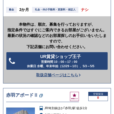
2か月
ナシ
敷金
礼金・仲介手数料・更新料・保証人
本物件は、順次、募集を行っておりますが、
指定条件ではすぐにご案内できるお部屋がございません。
最新の状況の確認などのお部屋探しのお手伝いをいたしま
すので、
下記店舗にお問い合わせください。
UR賃貸ショップ王子
営業時間 10：00～17：00
電
休業日 水曜、年末年始（12/29～1/3）、5/3～5/5
話
取扱店舗ページはこちら
を
か
け
お
赤羽アボードⅡ
空室状況
る
0
気
に
JR埼京線ほか｢赤羽｣駅 徒歩1分
入
り