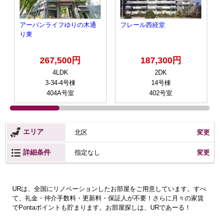
アーバンライフゆりの木通
フレール西経堂
り東
267,500円
187,300円
4LDK
2DK
3-34-4号棟
14号棟
404A号室
402号室
エリア
北区
変更
詳細条件
変更
指定なし
URは、全国にリノベーションしたお部屋をご用意しています。すべ
て、礼金・仲介手数料・更新料・保証人が不要！さらに月々の家賃
でPontaポイントも貯まります。お部屋探しは、URであーる！