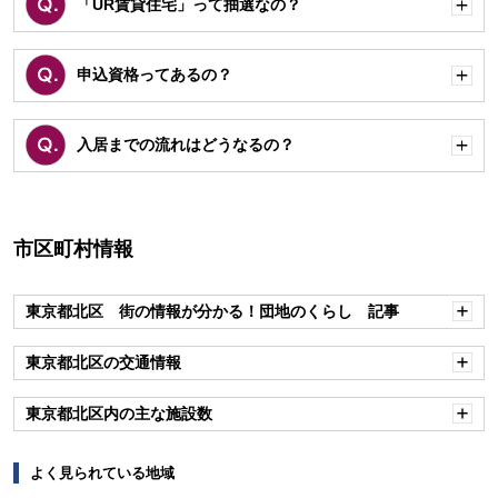
「UR賃貸住宅」って抽選なの？
開
く
申込資格ってあるの？
開
く
入居までの流れはどうなるの？
開
く
市区町村情報
東京都北区 街の情報が分かる！団地のくらし 記事
開
く
東京都北区の交通情報
開
く
東京都北区内の主な施設数
開
く
よく見られている地域