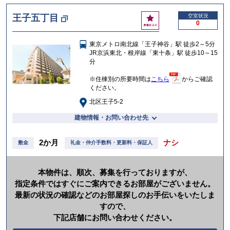
お
王子五丁目
空室状況
0
気
に
東京メトロ南北線「王子神谷」駅 徒歩2～5分
入
JR京浜東北・根岸線「東十条」駅 徒歩10～15
り
分
※住棟別の所要時間は
こちら
からご確認
ください。
北区王子5-2
建物情報・お問い合わせ先
2か月
ナシ
敷金
礼金・仲介手数料・更新料・保証人
本物件は、順次、募集を行っておりますが、
指定条件ではすぐにご案内できるお部屋がございません。
最新の状況の確認などのお部屋探しのお手伝いをいたしま
すので、
下記店舗にお問い合わせください。