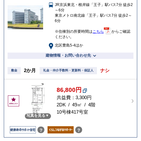
JR京浜東北・根岸線「王子」駅バス7分 徒歩2
入
～6分
り
東京メトロ南北線「王子」駅バス7分 徒歩2～
6分
※住棟別の所要時間は
こちら
からご確認
ください。
北区豊島5-4ほか
建物情報・お問い合わせ先
2か月
ナシ
敷金
礼金・仲介手数料・更新料・保証人
86,800円
共益費：3,300円
お
気
2DK / 49㎡ / 4階
に
10号棟417号室
写真を見る
入
り
？
？