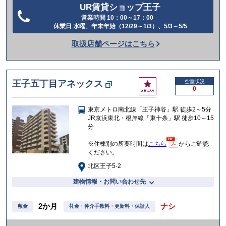
UR賃貸ショップ王子
営業時間 10：00～17：00
電
休業日 水曜、年末年始（12/29～1/3）、5/3～5/5
話
取扱店舗ページはこちら
を
か
け
お
王子五丁目アネックス
空室状況
る
0
気
に
東京メトロ南北線「王子神谷」駅 徒歩2～5分
入
JR京浜東北・根岸線「東十条」駅 徒歩10～15
り
分
※住棟別の所要時間は
こちら
からご確認
ください。
北区王子5-2
建物情報・お問い合わせ先
2か月
ナシ
敷金
礼金・仲介手数料・更新料・保証人