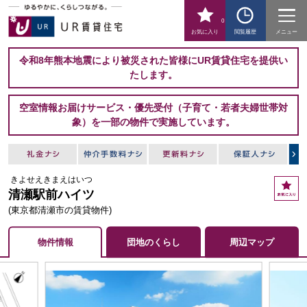
0
お気に入り
閲覧履歴
メニュー
令和8年熊本地震により被災された皆様にUR賃貸住宅を提供い
たします。
空室情報お届けサービス・優先受付（子育て・若者夫婦世帯対
象）を一部の物件で実施しています。
きよせえきまえはいつ
お
清瀬駅前ハイツ
気
に
(東京都清瀬市の賃貸物件)
入
り
物件情報
団地のくらし
周辺マップ