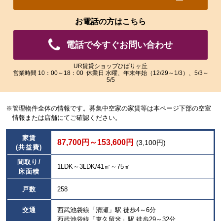
れ
れ
た
た
お電話の方はこちら
画
画
像
像
電話で今すぐお問い合わせ
を
を
ご
ご
覧
覧
UR賃貸ショップひばりヶ丘
営業時間 10：00～18：00 休業日 水曜、年末年始（12/29～1/3）、5/3～
い
い
5/5
た
た
だ
だ
け
け
※管理物件全体の情報です。募集中空家の家賃等は本ページ下部の空室
ま
ま
情報または店舗にてご確認ください。
す。
す。
家賃
87,700円～153,600円
(3,100円)
(共益費)
間取り/
1LDK～3LDK/41㎡～75㎡
床面積
戸数
258
交通
西武池袋線「清瀬」駅 徒歩4～6分
西武池袋線「東久留米」駅 徒歩29～32分