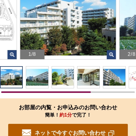
1/8
2/8
画
画
像
像
を
を
ク
ク
リ
リ
ッ
ッ
ク
ク
す
す
お部屋の内覧・お申込みのお問い合わせ
る
る
簡単！
約1分
で完了！
と、
と、
拡
拡
大
大
ネットで今すぐお問い合わせ
さ
さ