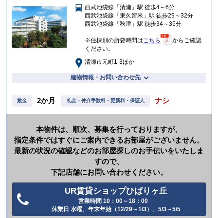
西武池袋線「清瀬」駅 徒歩4～6分
入
西武池袋線「東久留米」駅 徒歩29～32分
り
西武池袋線「秋津」駅 徒歩34～35分
※住棟別の所要時間は
こちら
からご確認
ください。
清瀬市元町1-3ほか
建物情報・お問い合わせ先
2か月
ナシ
敷金
礼金・仲介手数料・更新料・保証人
本物件は、順次、募集を行っておりますが、
指定条件ではすぐにご案内できるお部屋がございません。
最新の状況の確認などのお部屋探しのお手伝いをいたしま
すので、
下記店舗にお問い合わせください。
UR賃貸ショップひばりヶ丘
営業時間 10：00～18：00
電
休業日 水曜、年末年始（12/29～1/3）、5/3～5/5
話