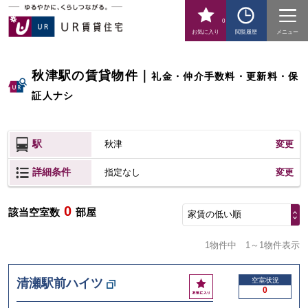
0
お気に入り
閲覧履歴
メニュー
秋津駅の賃貸物件
｜
礼金・仲介手数料・更新料・保
証人ナシ
駅
秋津
変更
詳細条件
変更
指定なし
0
該当空室数
部屋
家賃の低い順
1物件中
1～1物件表示
お
清瀬駅前ハイツ
空室状況
0
気
に