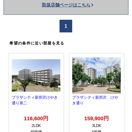
取扱店舗ページはこちら
を
か
け
1
る
希望の条件に近い部屋を見る
プラザシティ新所沢けやき
プラザシティ新所沢 けや
通り第二
き通り
116,600円
159,900円
2LDK
3LDK
40号棟
4号棟