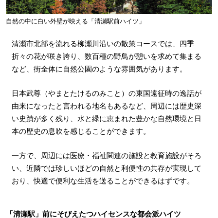
自然の中に白い外壁が映える「清瀬駅前ハイツ」
清瀬市北部を流れる柳瀬川沿いの散策コースでは、四季
折々の花が咲き誇り、数百種の野鳥が憩いを求めて集まる
など、街全体に自然公園のような雰囲気があります。
日本武尊（やまとたけるのみこと）の東国遠征時の逸話が
由来になったと言われる地名もあるなど、周辺には歴史深
い史蹟が多く残り、水と緑に恵まれた豊かな自然環境と日
本の歴史の息吹を感じることができます。
一方で、周辺には医療・福祉関連の施設と教育施設がそろ
い、近隣では珍しいほどの自然と利便性の共存が実現して
おり、快適で便利な生活を送ることができるはずです。
「清瀬駅」前にそびえたつハイセンスな都会派ハイツ