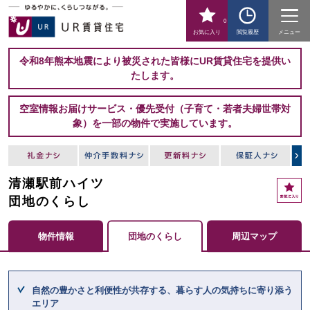
0
お気に入り
閲覧履歴
メニュー
令和8年熊本地震により被災された皆様にUR賃貸住宅を提供い
たします。
空室情報お届けサービス・優先受付（子育て・若者夫婦世帯対
象）を一部の物件で実施しています。
清瀬駅前ハイツ
お
気
団地のくらし
に
入
物件情報
団地のくらし
周辺マップ
り
ここからメインコンテンツになります。
自然の豊かさと利便性が共存する、暮らす人の気持ちに寄り添う
エリア