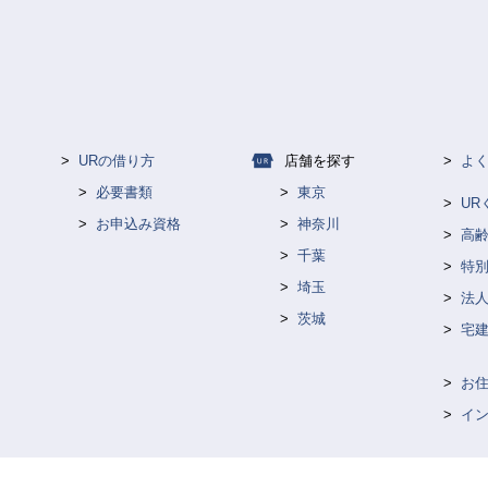
URの借り方
店舗を探す
よ
必要書類
東京
U
お申込み資格
神奈川
高
千葉
特
埼玉
法人
茨城
宅
お
イ