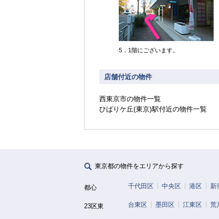
5．1階にございます。
店舗付近の物件
西東京市
の物件一覧
ひばりケ丘(東京)
駅付近の物件一覧
東京都の物件をエリアから探す
千代田区
中央区
港区
新
都心
台東区
墨田区
江東区
荒
23区東