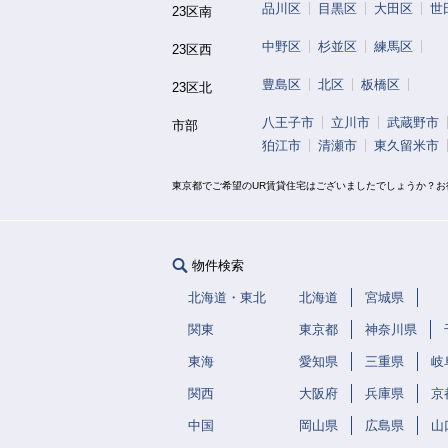
品川区
目黒区
大田区
世
23区南
中野区
杉並区
練馬区
23区西
豊島区
北区
板橋区
23区北
八王子市
立川市
武蔵野市
市部
狛江市
清瀬市
東久留米市
東京都でご希望のUR賃貸住宅はございましたでしょうか？
物件検索
北海道・東北
北海道
宮城県
関東
東京都
神奈川県
東海
愛知県
三重県
岐
関西
大阪府
兵庫県
京
中国
岡山県
広島県
山