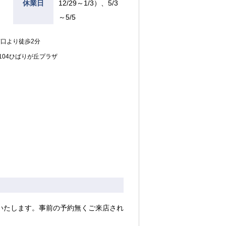
休業日
12/29～1/3）、5/3
～5/5
口より徒歩2分
-104ひばりが丘プラザ
いたします。事前の予約無くご来店され