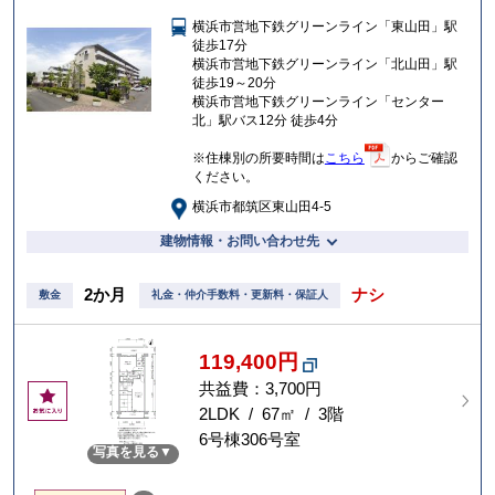
入
横浜市営地下鉄グリーンライン「東山田」駅
り
徒歩17分
横浜市営地下鉄グリーンライン「北山田」駅
徒歩19～20分
横浜市営地下鉄グリーンライン「センター
北」駅バス12分 徒歩4分
※住棟別の所要時間は
こちら
からご確認
ください。
横浜市都筑区東山田4-5
建物情報・お問い合わせ先
2か月
ナシ
敷金
礼金・仲介手数料・更新料・保証人
119,400円
共益費：3,700円
お
気
2LDK / 67㎡ / 3階
に
6号棟306号室
写真を見る
入
り