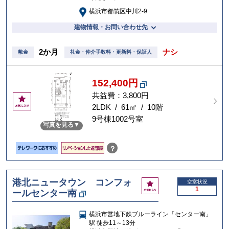
横浜市都筑区中川2-9
建物情報・お問い合わせ先
2か月
ナシ
敷金
礼金・仲介手数料・更新料・保証人
152,400円
共益費：3,800円
お
気
2LDK / 61㎡ / 10階
に
9号棟1002号室
写真を見る
入
り
？
港北ニュータウン コンフォ
お
空室状況
1
ールセンター南
気
に
入
横浜市営地下鉄ブルーライン「センター南」
り
駅 徒歩11～13分