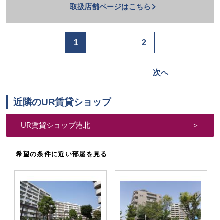
取扱店舗ページはこちら
を
か
け
1
2
る
次へ
近隣のUR賃貸ショップ
UR賃貸ショップ港北
希望の条件に近い部屋を見る