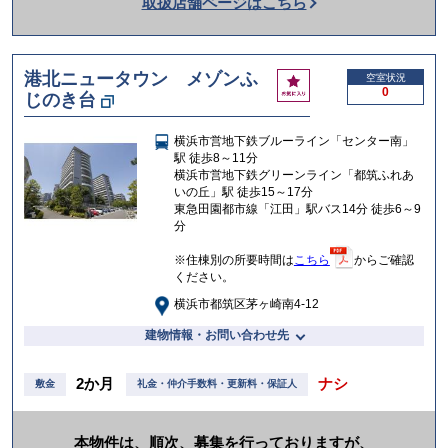
取扱店舗ページはこちら
を
か
け
港北ニュータウン メゾンふ
お
空室状況
る
0
じのき台
気
に
入
横浜市営地下鉄ブルーライン「センター南」
り
駅 徒歩8～11分
横浜市営地下鉄グリーンライン「都筑ふれあ
いの丘」駅 徒歩15～17分
東急田園都市線「江田」駅バス14分 徒歩6～9
分
※住棟別の所要時間は
こちら
からご確認
ください。
横浜市都筑区茅ヶ崎南4-12
建物情報・お問い合わせ先
2か月
ナシ
敷金
礼金・仲介手数料・更新料・保証人
本物件は、順次、募集を行っておりますが、