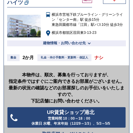
ハイツ
気
に
入
横浜市営地下鉄ブルーライン・グリーンライ
り
ン「センター南」駅 徒歩15分
東急田園都市線「江田」駅バス10分 徒歩3分
横浜市都筑区荏田東3-13-23
建物情報・お問い合わせ先
2か月
ナシ
敷金
礼金・仲介手数料・更新料・保証人
本物件は、順次、募集を行っておりますが、
指定条件ではすぐにご案内できるお部屋がございません。
最新の状況の確認などのお部屋探しのお手伝いをいたしま
すので、
下記店舗にお問い合わせください。
UR賃貸ショップ港北
営業時間 10：00～18：00
電
休業日 水曜、年末年始（12/29～1/3）、5/3～5/5
話