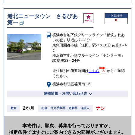
港北ニュータウン さるびあ
お
空室状況
0
第一
気
に
入
横浜市営地下鉄グリーンライン「都筑ふれあ
り
いの丘」駅 徒歩7～8分
東急田園都市線「江田」駅バス10分 徒歩3～4
分
横浜市営地下鉄ブルーライン「センター南」
駅 徒歩23～24分
※住棟別の所要時間は
こちら
からご確認
ください。
横浜市都筑区荏田南1-6
建物情報・お問い合わせ先
2か月
ナシ
敷金
礼金・仲介手数料・更新料・保証人
本物件は、順次、募集を行っておりますが、
指定条件ではすぐにご案内できるお部屋がございません。