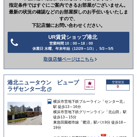
指定条件ではすぐにご案内できるお部屋がございません。
最新の状況の確認などのお部屋探しのお手伝いをいたしま
すので、
下記店舗にお問い合わせください。
UR賃貸ショップ港北
営業時間 10：00～18：00
電
休業日 水曜、年末年始（12/29～1/3）、5/3～5/5
話
取扱店舗ページはこちら
を
か
け
港北ニュータウン ビュープ
お
空室状況
る
0
ラザセンター北
気
に
入
横浜市営地下鉄ブルーライン「センター北」
り
駅 徒歩13～16分
横浜市営地下鉄グリーンライン「北山田」駅
徒歩13～15分
東急田園都市線「鷺沼」駅バス9分 徒歩18～
19分