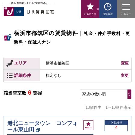
0
お気に入り
閲覧履歴
メニュー
横浜市都筑区の賃貸物件
｜
礼金・仲介手数料・更
新料・保証人ナシ
エリア
横浜市都筑区
変更
詳細条件
変更
指定なし
6
該当空室数
部屋
家賃の低い順
13物件中
1～10物件表示
港北ニュータウン コンフォ
お
空室状況
2
ール東山田
気
に