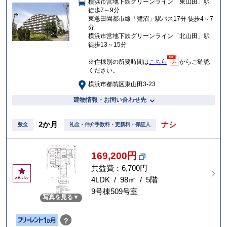
横浜市営地下鉄グリーンライン「東山田」駅
り
徒歩7～9分
東急田園都市線「鷺沼」駅バス17分 徒歩4～7
分
横浜市営地下鉄グリーンライン「北山田」駅
徒歩13～15分
※住棟別の所要時間は
こちら
からご確認
ください。
横浜市都筑区東山田3-23
建物情報・お問い合わせ先
2か月
ナシ
敷金
礼金・仲介手数料・更新料・保証人
169,200円
共益費：6,700円
お
気
4LDK / 98㎡ / 5階
に
9号棟509号室
写真を見る
入
り
？