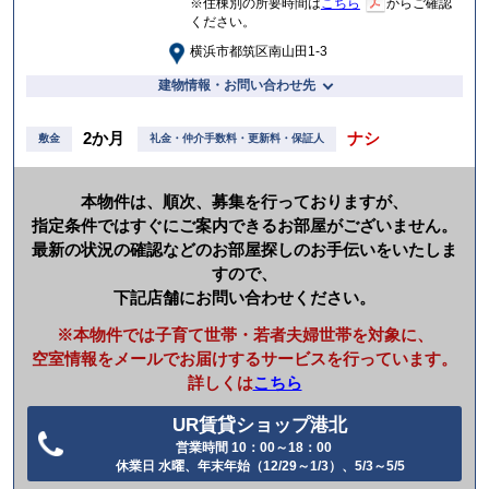
※住棟別の所要時間は
こちら
からご確認
ください。
横浜市都筑区南山田1-3
建物情報・お問い合わせ先
2か月
ナシ
敷金
礼金・仲介手数料・更新料・保証人
本物件は、順次、募集を行っておりますが、
指定条件ではすぐにご案内できるお部屋がございません。
最新の状況の確認などのお部屋探しのお手伝いをいたしま
すので、
下記店舗にお問い合わせください。
※本物件では子育て世帯・若者夫婦世帯を対象に、
空室情報をメールでお届けするサービスを行っています。
詳しくは
こちら
UR賃貸ショップ港北
営業時間 10：00～18：00
電
休業日 水曜、年末年始（12/29～1/3）、5/3～5/5
話