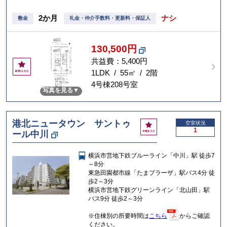
2か月
ナシ
敷金
礼金・仲介手数料・更新料・保証人
130,500円
共益費：5,400円
お
気
1LDK / 55㎡ / 2階
に
4号棟208号室
写真を見る
入
り
港北ニュータウン サントゥ
お
空室状況
1
ール中川
気
に
入
横浜市営地下鉄ブルーライン「中川」駅 徒歩7
り
～8分
東急田園都市線「たまプラーザ」駅バス4分 徒
歩2～3分
横浜市営地下鉄グリーンライン「北山田」駅
バス9分 徒歩2～3分
※住棟別の所要時間は
こちら
からご確認
ください。