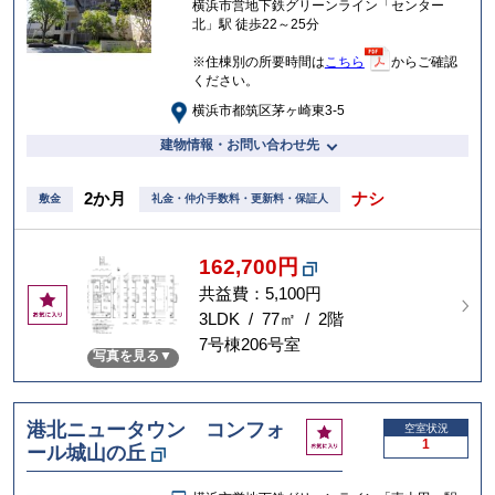
横浜市営地下鉄グリーンライン「センター
北」駅 徒歩22～25分
※住棟別の所要時間は
こちら
からご確認
ください。
横浜市都筑区茅ヶ崎東3-5
建物情報・お問い合わせ先
2か月
ナシ
敷金
礼金・仲介手数料・更新料・保証人
162,700円
共益費：5,100円
お
気
3LDK / 77㎡ / 2階
に
7号棟206号室
写真を見る
入
り
港北ニュータウン コンフォ
お
空室状況
1
ール城山の丘
気
に
入