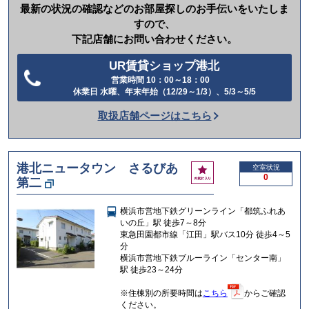
最新の状況の確認などのお部屋探しのお手伝いをいたしま
すので、
下記店舗にお問い合わせください。
UR賃貸ショップ港北
営業時間 10：00～18：00
電
休業日 水曜、年末年始（12/29～1/3）、5/3～5/5
話
取扱店舗ページはこちら
を
か
け
港北ニュータウン さるびあ
お
空室状況
る
0
第二
気
に
入
横浜市営地下鉄グリーンライン「都筑ふれあ
り
いの丘」駅 徒歩7～8分
東急田園都市線「江田」駅バス10分 徒歩4～5
分
横浜市営地下鉄ブルーライン「センター南」
駅 徒歩23～24分
※住棟別の所要時間は
こちら
からご確認
ください。