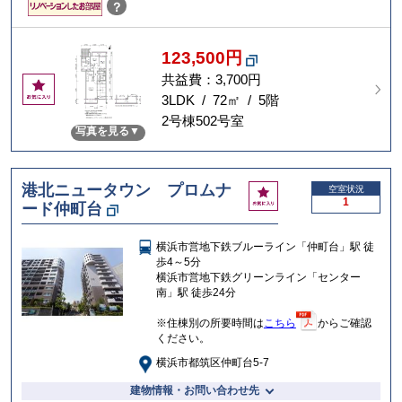
？
123,500円
共益費：3,700円
お
気
3LDK / 72㎡ / 5階
に
2号棟502号室
写真を見る
入
り
港北ニュータウン プロムナ
お
空室状況
1
ード仲町台
気
に
入
横浜市営地下鉄ブルーライン「仲町台」駅 徒
り
歩4～5分
横浜市営地下鉄グリーンライン「センター
南」駅 徒歩24分
※住棟別の所要時間は
こちら
からご確認
ください。
横浜市都筑区仲町台5-7
建物情報・お問い合わせ先