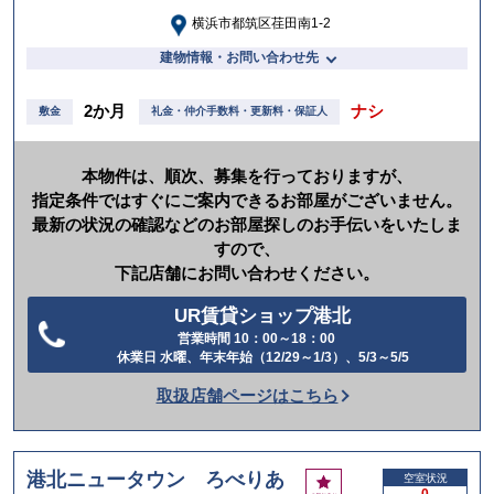
横浜市都筑区荏田南1-2
建物情報・お問い合わせ先
2か月
ナシ
敷金
礼金・仲介手数料・更新料・保証人
本物件は、順次、募集を行っておりますが、
指定条件ではすぐにご案内できるお部屋がございません。
最新の状況の確認などのお部屋探しのお手伝いをいたしま
すので、
下記店舗にお問い合わせください。
UR賃貸ショップ港北
営業時間 10：00～18：00
電
休業日 水曜、年末年始（12/29～1/3）、5/3～5/5
話
取扱店舗ページはこちら
を
か
け
港北ニュータウン ろべりあ
お
空室状況
る
0