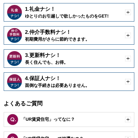
1.礼金ナシ！
開
ゆとりのお引越しで欲しかったものをGET!
く
2.仲介手数料ナシ！
開
初期費用がさらに節約できます。
く
3.更新料ナシ！
開
長く住んでも、お得。
く
4.保証人ナシ！
開
面倒な手続きは必要ありません。
く
よくあるご質問
「UR賃貸住宅」ってなに？
開
く