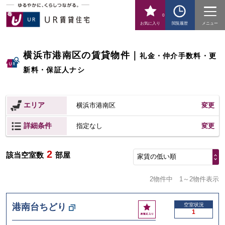
0
お気に入り
閲覧履歴
メニュー
横浜市港南区の賃貸物件
｜
礼金・仲介手数料・更
新料・保証人ナシ
エリア
横浜市港南区
変更
詳細条件
変更
指定なし
2
該当空室数
部屋
家賃の低い順
2物件中
1～2物件表示
お
港南台ちどり
空室状況
1
気
に