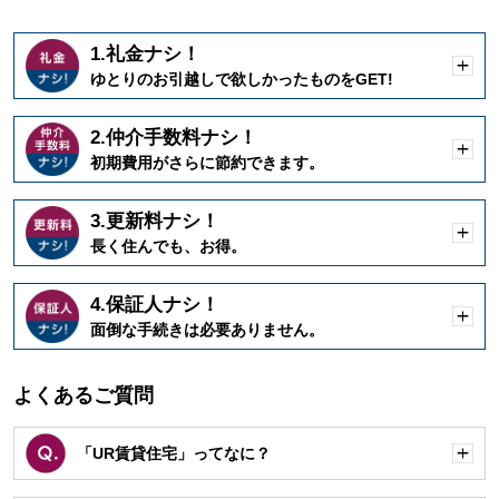
1.礼金ナシ！
開
ゆとりのお引越しで欲しかったものをGET!
く
2.仲介手数料ナシ！
開
初期費用がさらに節約できます。
く
3.更新料ナシ！
開
長く住んでも、お得。
く
4.保証人ナシ！
開
面倒な手続きは必要ありません。
く
よくあるご質問
「UR賃貸住宅」ってなに？
開
く