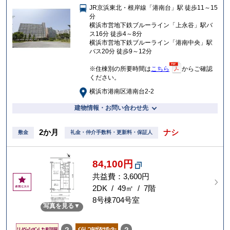
JR京浜東北・根岸線「港南台」駅 徒歩11～15
入
分
り
横浜市営地下鉄ブルーライン「上永谷」駅バ
ス16分 徒歩4～8分
横浜市営地下鉄ブルーライン「港南中央」駅
バス20分 徒歩9～12分
※住棟別の所要時間は
こちら
からご確認
ください。
横浜市港南区港南台2-2
建物情報・お問い合わせ先
2か月
ナシ
敷金
礼金・仲介手数料・更新料・保証人
84,100円
共益費：3,600円
お
気
2DK / 49㎡ / 7階
に
8号棟704号室
写真を見る
入
り