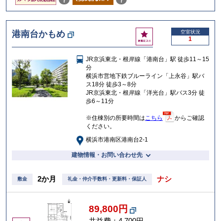
？
？
お
港南台かもめ
空室状況
1
気
に
JR京浜東北・根岸線「港南台」駅 徒歩11～15
入
分
り
横浜市営地下鉄ブルーライン「上永谷」駅バ
ス18分 徒歩3～8分
JR京浜東北・根岸線「洋光台」駅バス3分 徒
歩6～11分
※住棟別の所要時間は
こちら
からご確認
ください。
横浜市港南区港南台2-1
建物情報・お問い合わせ先
2か月
ナシ
敷金
礼金・仲介手数料・更新料・保証人
89,800円
共益費：4,700円