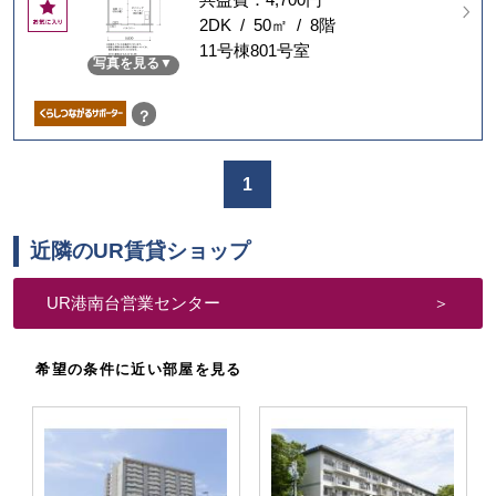
お
気
2DK / 50㎡ / 8階
に
11号棟801号室
写真を見る
入
り
？
1
近隣のUR賃貸ショップ
UR港南台営業センター
希望の条件に近い部屋を見る