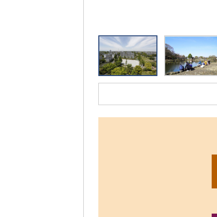
リ
ッ
ク
す
る
と、
拡
大
さ
れ
た
画
像
を
ご
覧
い
た
だ
け
ま