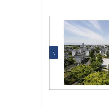
画
像
を
ク