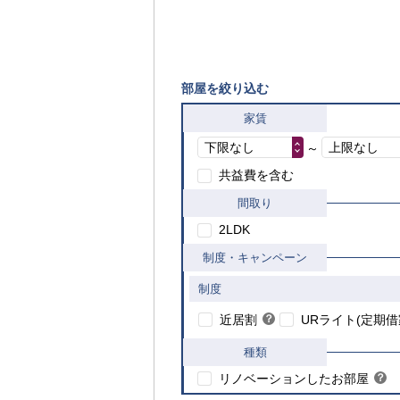
部屋を絞り込む
家賃
下限なし
上限なし
～
共益費を含む
間取り
2LDK
制度・キャンペーン
制度
こちら
近居割
？
URライト(定期借
ヒ
ン
種類
ト
リノベーションしたお部屋
？
ヒ