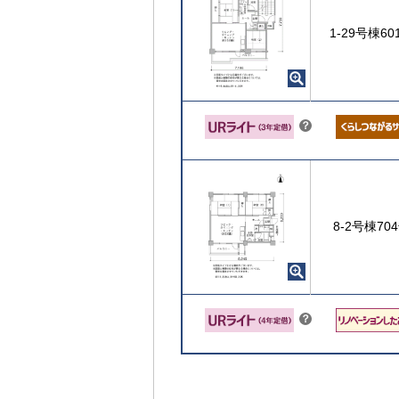
1-29号棟6
こちら
？
ヒ
ン
ト
8-2号棟70
こちら
？
ヒ
ン
ト