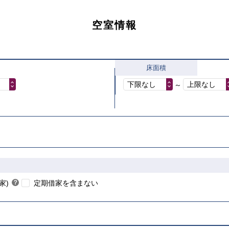
空室情報
床面積
下限なし
上限なし
～
こちら
家)
？
定期借家を含まない
ヒ
こちら
ン
ト