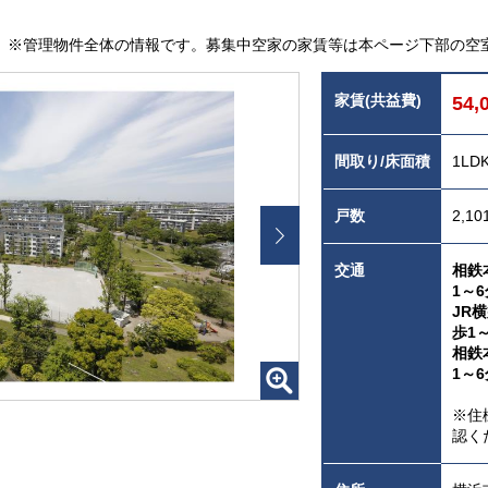
※管理物件全体の情報です。募集中空家の家賃等は本ページ下部の空
家賃(共益費)
54,
間取り/床面積
1LD
戸数
2,10
交通
相鉄
1～6
JR
歩1
相鉄
1～6
※住
認く