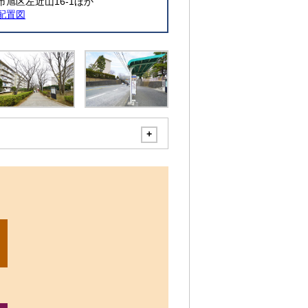
市旭区左近山16-1ほか
配置図