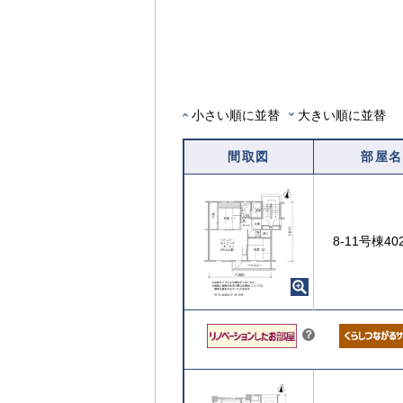
ン
内
ト
覧
可
能
な
部
小さい順に並替
大きい順に並替
屋
を
間取図
部屋名
選
択
す
る
8-11号棟4
こちら
？