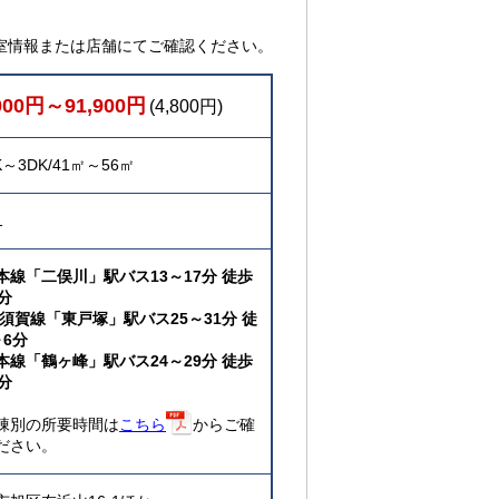
室情報または店舗にてご確認ください。
000円～91,900円
(4,800円)
K～3DK/41㎡～56㎡
1
本線「二俣川」駅バス13～17分 徒歩
分
横須賀線「東戸塚」駅バス25～31分 徒
～6分
本線「鶴ヶ峰」駅バス24～29分 徒歩
分
棟別の所要時間は
こちら
からご確
ださい。