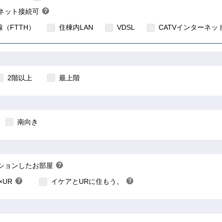
ネット接続可
？
ヒ
（FTTH）
住棟内LAN
VDSL
CATVインターネッ
ン
ト
2階以上
最上階
南向き
こちら
こちら
こちら
ションしたお部屋
？
×UR
？
イケアとURに住もう。
？
ヒ
ヒ
ン
ン
ト
ト