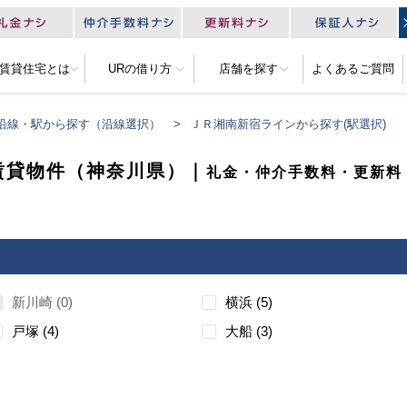
R賃貸住宅とは
URの借り方
店舗を探す
よくあるご質問
沿線・駅から探す（沿線選択）
ＪＲ湘南新宿ラインから探す(駅選択)
賃貸物件（神奈川県）｜
礼金・仲介手数料・更新料
新川崎
0
横浜
5
戸塚
4
大船
3