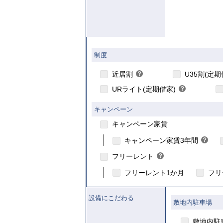
【ご入居要件
制度
こちら
こちら
近居割
？
U35割(定期
ヒ
URライト(定期借家)
？
ン
ヒ
ト
ン
キャンペーン
ト
キャンペーン家賃
こ
こちら
キャンペーン家賃3年間
？
ヒ
フリーレント
？
ン
ヒ
ト
フリーレント1か月
フリ
ン
ト
設備にこだわる
敷地内駐車場
敷地内駐