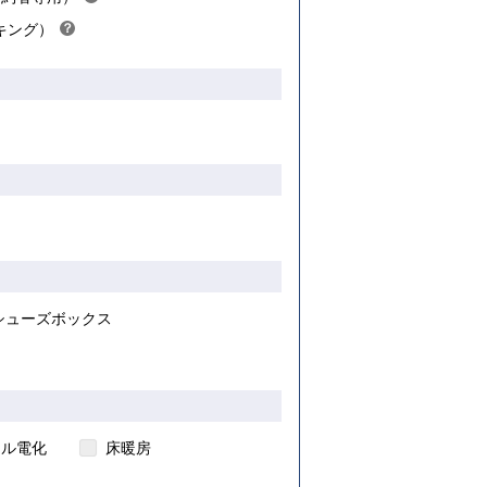
ヒ
キング）
？
ン
ヒ
ト
ン
ト
き
シューズボックス
ール電化
床暖房