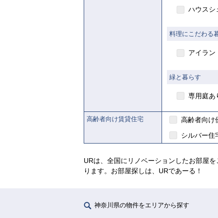
ハウスシ
【ご
料理にこだわる
アイラン
【ご入居要件あり
緑と暮らす
の制
入
専用庭あ
があります
高齢者向け賃貸住宅
高齢者向け
シルバー住
URは、全国にリノベーションしたお部屋を
ります。お部屋探しは、URであーる！
神奈川県の物件をエリアから探す