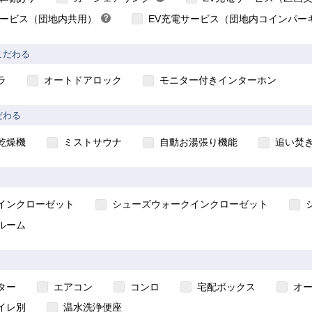
ヒ
サービス（団地内共用）
？
EV充電サービス（団地内コインパー
ン
ヒ
ト
ン
こだわる
ト
ラ
オートドアロック
モニター付きインターホン
だわる
乾燥機
ミストサウナ
自動お湯張り機能
追い焚
インクローゼット
シューズウォークインクローゼット
ルーム
ター
エアコン
コンロ
宅配ボックス
オ
住宅のインターネット対応について
イレ別
温水洗浄便座