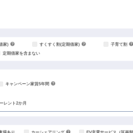
【ご入居要件あり】子
【ご入居要件あり】満18歳未満のお子様を
の方限定
あり】35歳以下の方限定
扶養、もしくはご妊娠されている方限定
こちら
こちら
借家)
？
すくすく割(定期借家)
？
子育て割
？
ヒ
ヒ
定期借家を含まない
ン
ン
ト
ト
ちら
こちら
キャンペーン家賃5年間
？
ヒ
ン
ト
ーレント2か月
こちら
こちら
車場あり
カーシェアリング
？
EV充電サービス（区画