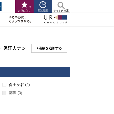
0
閲覧履歴
お気に入り
サイト内検索
・保証人ナシ
沿線を追加する
保土ケ谷
2
藤沢
0