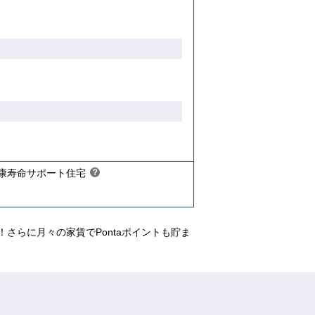
【ご入居要件あり】
限があ
入居資格には年齢や所得等の制限があ
ります
こちら
康寿命サポート住宅
？
ヒ
ン
ト
さらに月々の家賃でPontaポイントも貯ま