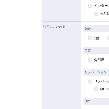
インター
光配線
住宅にこだわる
階数
1階
位置
角部屋
リノベーション
リノベー
MUJI
DIY