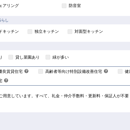
ェアリング
防音室
入居要件あり】
暮らし
【ご入居要件あり】
ドキッチン
独立キッチン
対面型キッチン
】
入居資格には年齢や所得等
入居資格には年齢等の制
限があります
ります
居資格には年齢等の制限
り
貸し菜園あり
緑が多い
こちら
こちら
こちら
優良賃貸住宅
？
高齢者等向け特別設備改善住宅
？
健
ヒ
ヒ
宅
？
ン
ン
ヒ
ト
ト
ン
ご用意しています。すべて、礼金・仲介手数料・更新料・保証人が不要！
ト