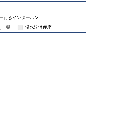
ターネット対応について
ー付きインターホン
H）
？
温水洗浄便座
ヒ
ン
ト