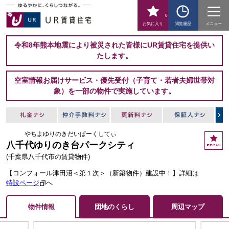
0
お気に入り
閲覧履歴
メニュー
令和8年熊本地震により被災された皆様にUR賃貸住宅を提供い
たします。
空室情報お届けサービス・優先受付（子育て・若者夫婦世帯対
象）を一部の物件で実施しています。
やちよゆりのきだいぱーくしてぃ
お
八千代ゆりのき台パークシティ
気
に
(千葉県八千代市の賃貸物件)
入
【コンフォール津田沼＜第１次＞（新築物件）建設中！】詳細は
り
特設ページ
へ
物件情報
団地のくらし
周辺マップ