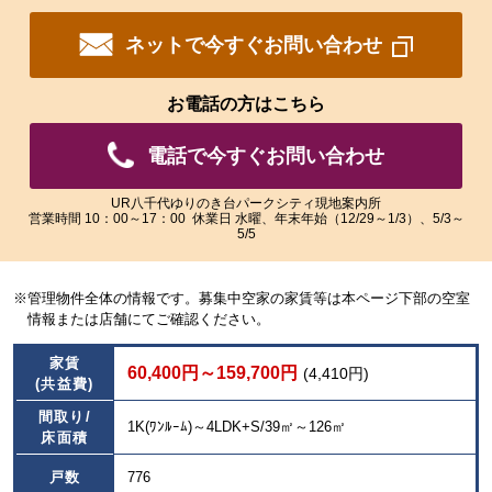
拡
拡
大
大
ネットで今すぐお問い合わせ
さ
さ
れ
れ
た
た
お電話の方はこちら
画
画
像
像
電話で今すぐお問い合わせ
を
を
ご
ご
覧
覧
UR八千代ゆりのき台パークシティ現地案内所
営業時間 10：00～17：00 休業日 水曜、年末年始（12/29～1/3）、5/3～
い
い
5/5
た
た
だ
だ
け
け
※管理物件全体の情報です。募集中空家の家賃等は本ページ下部の空室
ま
ま
情報または店舗にてご確認ください。
す。
す。
家賃
60,400円～159,700円
(4,410円)
(共益費)
間取り/
1K(ﾜﾝﾙｰﾑ)～4LDK+S/39㎡～126㎡
床面積
戸数
776