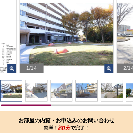
1/14
2/1
画
画
像
像
を
を
ク
ク
リ
リ
ッ
ッ
ク
ク
す
す
お部屋の内覧・お申込みのお問い合わせ
る
る
簡単！
約1分
で完了！
と、
と、