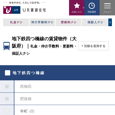
0
お気に入り
閲覧履歴
メニュー
地下鉄四つ橋線の賃貸物件（大
阪府）｜
礼金・仲介手数料・更新料・
沿線を追加する
保証人ナシ
駅
を
地下鉄四つ橋線
指
定
し
西梅田
て
く
だ
肥後橋
さ
い
本町
0