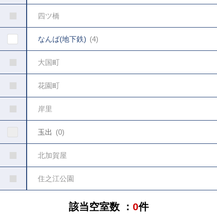
四ツ橋
なんば(地下鉄)
4
大国町
花園町
岸里
玉出
0
北加賀屋
住之江公園
該当空室数 ：
0
件