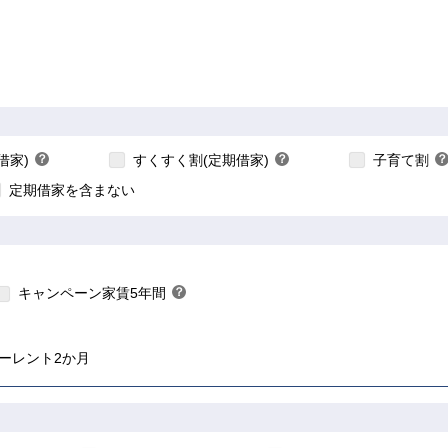
【ご入居要件あり】子
【ご入居要件あり】満18歳未満のお子様を
の方限定
あり】35歳以下の方限定
扶養、もしくはご妊娠されている方限定
こちら
こちら
借家)
？
すくすく割(定期借家)
？
子育て割
？
ヒ
ヒ
定期借家を含まない
ン
ン
ト
ト
ちら
こちら
キャンペーン家賃5年間
？
ヒ
ン
ト
ーレント2か月
こちら