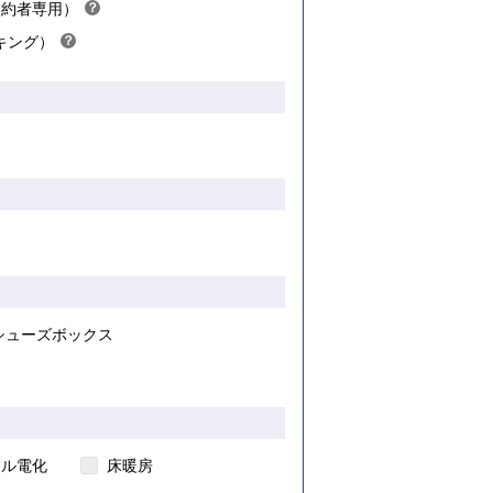
こちら
契約者専用）
？
ヒ
キング）
？
ン
ヒ
ト
ン
ト
き
シューズボックス
ール電化
床暖房