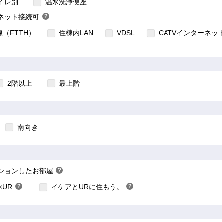
住宅のインターネット対応について
イレ別
温水洗浄便座
ネット接続可
？
ヒ
（FTTH）
住棟内LAN
VDSL
CATVインターネッ
ン
ト
2階以上
最上階
南向き
こちら
こちら
こちら
ションしたお部屋
？
×UR
？
イケアとURに住もう。
？
ヒ
ヒ
ン
ン
ト
ト