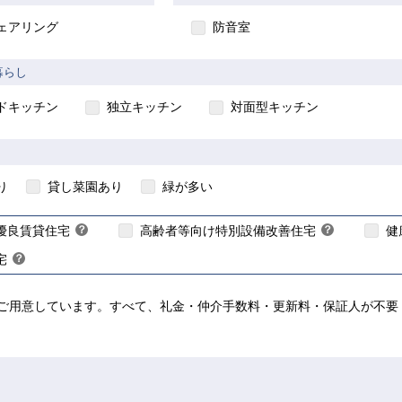
ェアリング
防音室
入居要件あり】
暮らし
【ご入居要件あり】
ドキッチン
独立キッチン
対面型キッチン
】
入居資格には年齢や所得等
入居資格には年齢等の制
限があります
ります
居資格には年齢等の制限
り
貸し菜園あり
緑が多い
こちら
こちら
こちら
優良賃貸住宅
？
高齢者等向け特別設備改善住宅
？
健
ヒ
ヒ
宅
？
ン
ン
ヒ
ト
ト
ン
ご用意しています。すべて、礼金・仲介手数料・更新料・保証人が不要！
ト