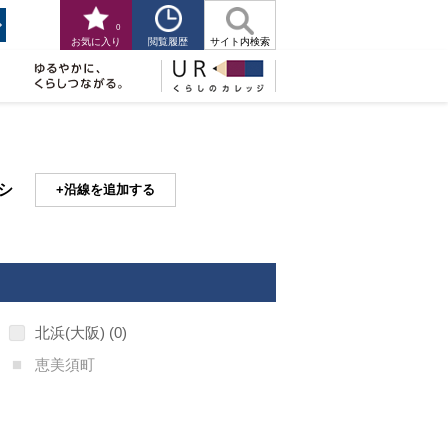
0
閲覧履歴
お気に入り
サイト内検索
シ
沿線を追加する
北浜(大阪)
0
恵美須町