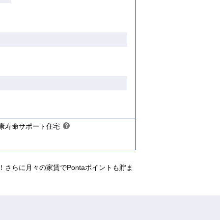
【ご入居要件あり】
限があ
入居資格には年齢や所得等の制限があ
ります
こちら
康寿命サポート住宅
？
ヒ
ン
ト
さらに月々の家賃でPontaポイントも貯ま