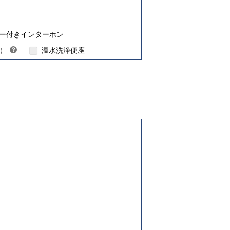
ターネット対応について
ー付きインターホン
H）
？
温水洗浄便座
ヒ
ン
ト