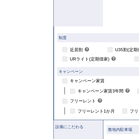
【ご入居要件
制度
こちら
こちら
近居割
？
U35割(定期
ヒ
URライト(定期借家)
？
ン
ヒ
ト
ン
キャンペーン
ト
キャンペーン家賃
こ
こちら
キャンペーン家賃3年間
？
ヒ
フリーレント
？
ン
ヒ
ト
フリーレント1か月
フリ
ン
ト
設備にこだわる
敷地内駐車場