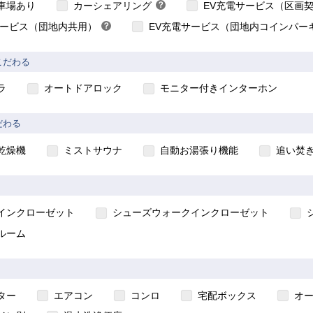
こちら
車場あり
カーシェアリング
？
EV充電サービス（区画
ヒ
サービス（団地内共用）
？
EV充電サービス（団地内コインパー
ン
ヒ
ト
ン
こだわる
ト
ラ
オートドアロック
モニター付きインターホン
だわる
乾燥機
ミストサウナ
自動お湯張り機能
追い焚
インクローゼット
シューズウォークインクローゼット
ルーム
ター
エアコン
コンロ
宅配ボックス
オ