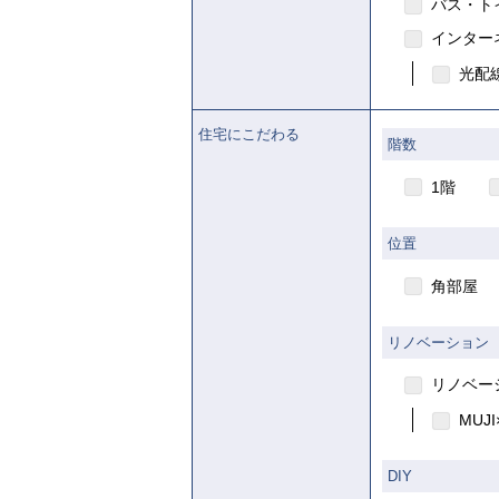
賃貸
バス・ト
インター
光配線
住宅にこだわる
階数
1階
位置
角部屋
リノベーション
リノベー
MUJI
DIY