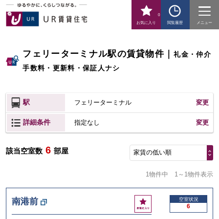
0
お気に入り
閲覧履歴
メニュー
フェリーターミナル駅の賃貸物件
｜
礼金・仲介
手数料・更新料・保証人ナシ
駅
フェリーターミナル
変更
詳細条件
変更
指定なし
6
該当空室数
部屋
家賃の低い順
1物件中
1～1物件表示
お
南港前
空室状況
6
気
に