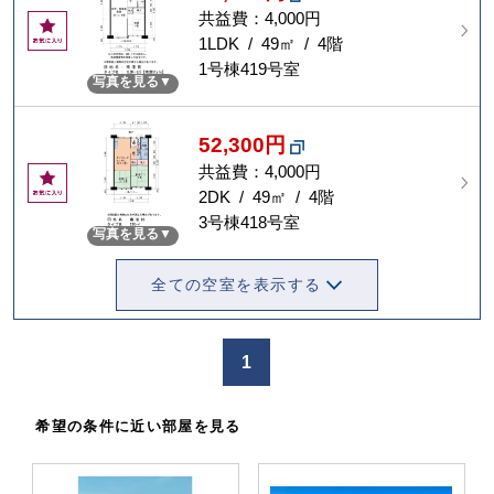
共益費：4,000円
お
気
1LDK / 49㎡ / 4階
に
1号棟419号室
写真を見る
入
り
52,300円
共益費：4,000円
お
気
2DK / 49㎡ / 4階
に
3号棟418号室
写真を見る
入
り
全ての空室を表示する
1
希望の条件に近い部屋を見る