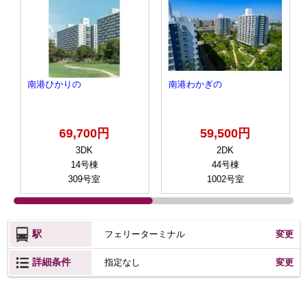
南港ひかりの
南港わかぎの
69,700円
59,500円
3DK
2DK
14号棟
44号棟
309号室
1002号室
駅
フェリーターミナル
変更
詳細条件
変更
指定なし