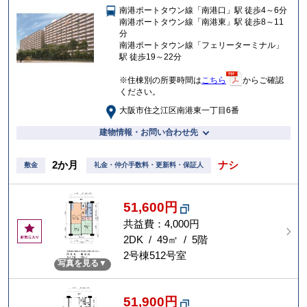
南港ポートタウン線「南港口」駅 徒歩4～6分
入
南港ポートタウン線「南港東」駅 徒歩8～11
り
分
南港ポートタウン線「フェリーターミナル」
駅 徒歩19～22分
※住棟別の所要時間は
こちら
からご確認
ください。
大阪市住之江区南港東一丁目6番
建物情報・お問い合わせ先
2か月
ナシ
敷金
礼金・仲介手数料・更新料・保証人
51,600円
共益費：4,000円
お
気
2DK / 49㎡ / 5階
に
2号棟512号室
写真を見る
入
り
51,900円