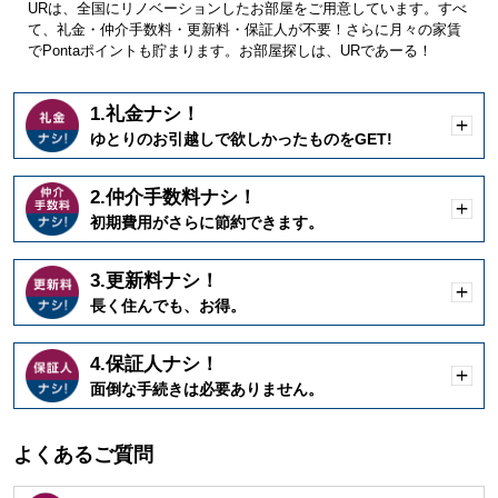
URは、全国にリノベーションしたお部屋をご用意しています。すべ
て、礼金・仲介手数料・更新料・保証人が不要！さらに月々の家賃
でPontaポイントも貯まります。お部屋探しは、URであーる！
1.礼金ナシ！
開
ゆとりのお引越しで欲しかったものをGET!
く
2.仲介手数料ナシ！
開
初期費用がさらに節約できます。
く
3.更新料ナシ！
開
長く住んでも、お得。
く
4.保証人ナシ！
開
面倒な手続きは必要ありません。
く
よくあるご質問