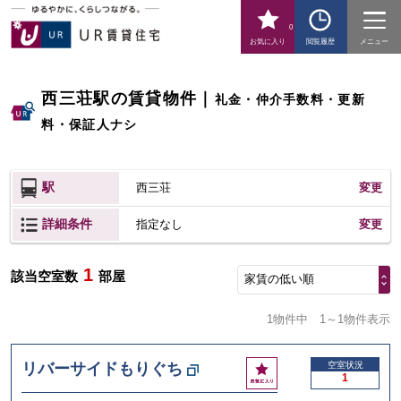
0
お気に入り
閲覧履歴
メニュー
西三荘駅の賃貸物件
｜
礼金・仲介手数料・更新
料・保証人ナシ
駅
西三荘
変更
詳細条件
変更
指定なし
1
該当空室数
部屋
家賃の低い順
1物件中
1～1物件表示
お
リバーサイドもりぐち
空室状況
1
気
に