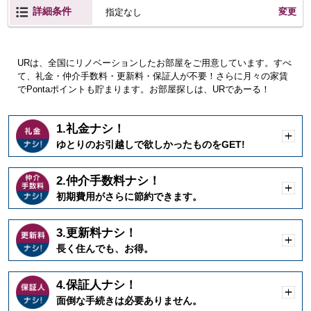
詳細条件
変更
指定なし
URは、全国にリノベーションしたお部屋をご用意しています。すべ
て、礼金・仲介手数料・更新料・保証人が不要！さらに月々の家賃
でPontaポイントも貯まります。お部屋探しは、URであーる！
1.礼金ナシ！
開
ゆとりのお引越しで欲しかったものをGET!
く
2.仲介手数料ナシ！
開
初期費用がさらに節約できます。
く
3.更新料ナシ！
開
長く住んでも、お得。
く
4.保証人ナシ！
開
面倒な手続きは必要ありません。
く