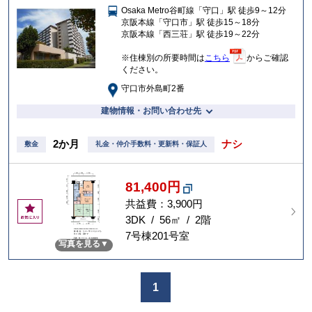
Osaka Metro谷町線「守口」駅 徒歩9～12分
入
京阪本線「守口市」駅 徒歩15～18分
り
京阪本線「西三荘」駅 徒歩19～22分
※住棟別の所要時間は
こちら
からご確認
ください。
守口市外島町2番
建物情報・お問い合わせ先
2か月
ナシ
敷金
礼金・仲介手数料・更新料・保証人
81,400円
共益費：3,900円
お
気
3DK / 56㎡ / 2階
に
7号棟201号室
写真を見る
入
り
1