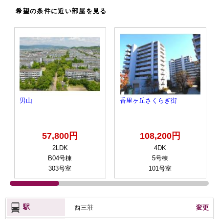
希望の条件に近い部屋を見る
男山
香里ヶ丘さくらぎ街
57,800円
108,200円
2LDK
4DK
B04号棟
5号棟
303号室
101号室
駅
西三荘
変更