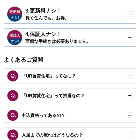
3.更新料ナシ！
開
長く住んでも、お得。
く
4.保証人ナシ！
開
面倒な手続きは必要ありません。
く
よくあるご質問
「UR賃貸住宅」ってなに？
開
く
「UR賃貸住宅」って抽選なの？
開
く
申込資格ってあるの？
開
く
入居までの流れはどうなるの？
開