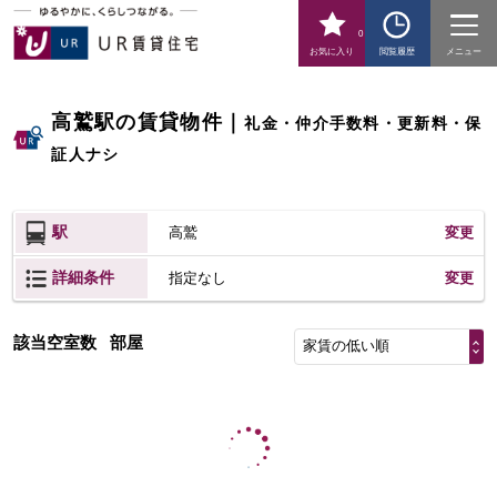
0
お気に入り
閲覧履歴
メニュー
高鷲駅の賃貸物件
｜
礼金・仲介手数料・更新料・保
証人ナシ
駅
高鷲
変更
詳細条件
変更
指定なし
該当空室数
部屋
家賃の低い順