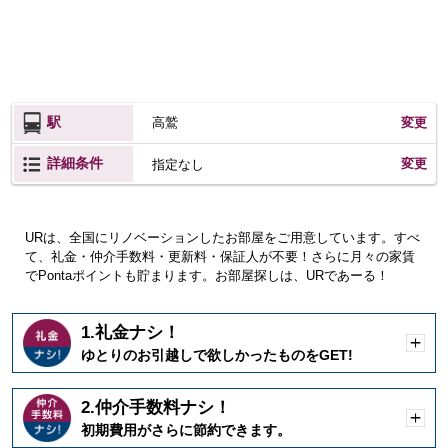
駅
高鷲
変更
詳細条件
変更
指定なし
URは、全国にリノベーションしたお部屋をご用意しています。すべ
て、礼金・仲介手数料・更新料・保証人が不要！さらに月々の家賃
でPontaポイントも貯まります。お部屋探しは、URであーる！
1.礼金ナシ！
開
ゆとりのお引越しで欲しかったものをGET!
く
2.仲介手数料ナシ！
開
初期費用がさらに節約できます。
く