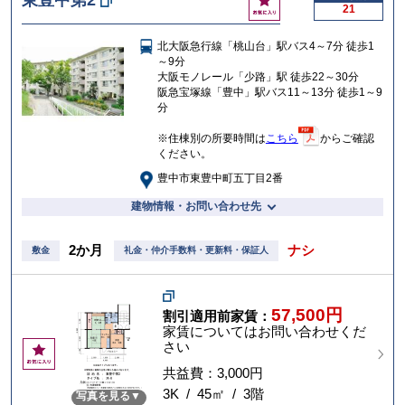
21
気
に
北大阪急行線「桃山台」駅バス4～7分 徒歩1
入
～9分
り
大阪モノレール「少路」駅 徒歩22～30分
阪急宝塚線「豊中」駅バス11～13分 徒歩1～9
分
※住棟別の所要時間は
こちら
からご確認
ください。
豊中市東豊中町五丁目2番
建物情報・お問い合わせ先
2か月
ナシ
敷金
礼金・仲介手数料・更新料・保証人
57,500円
割引適用前家賃：
家賃についてはお問い合わせくだ
さい
お
気
共益費：3,000円
に
3K / 45㎡ / 3階
写真を見る
入