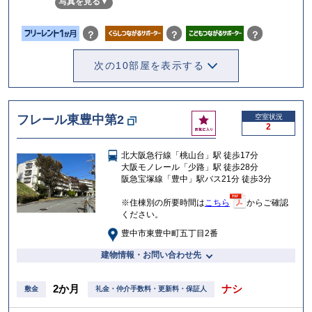
写真を見る
入
り
？
？
？
次の10部屋を表示する
お
フレール東豊中第2
空室状況
2
気
に
北大阪急行線「桃山台」駅 徒歩17分
入
大阪モノレール「少路」駅 徒歩28分
り
阪急宝塚線「豊中」駅バス21分 徒歩3分
※住棟別の所要時間は
こちら
からご確認
ください。
豊中市東豊中町五丁目2番
建物情報・お問い合わせ先
2か月
ナシ
敷金
礼金・仲介手数料・更新料・保証人