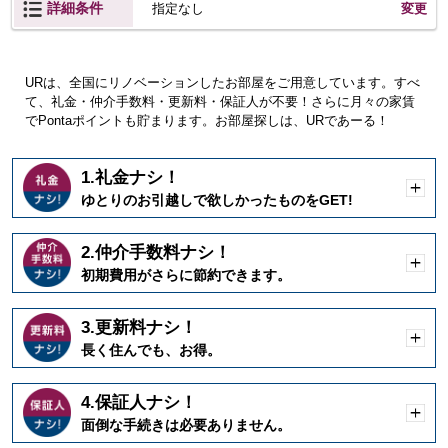
詳細条件
変更
指定なし
URは、全国にリノベーションしたお部屋をご用意しています。すべ
て、礼金・仲介手数料・更新料・保証人が不要！さらに月々の家賃
でPontaポイントも貯まります。お部屋探しは、URであーる！
1.礼金ナシ！
開
ゆとりのお引越しで欲しかったものをGET!
く
2.仲介手数料ナシ！
開
初期費用がさらに節約できます。
く
3.更新料ナシ！
開
長く住んでも、お得。
く
4.保証人ナシ！
開
面倒な手続きは必要ありません。
く