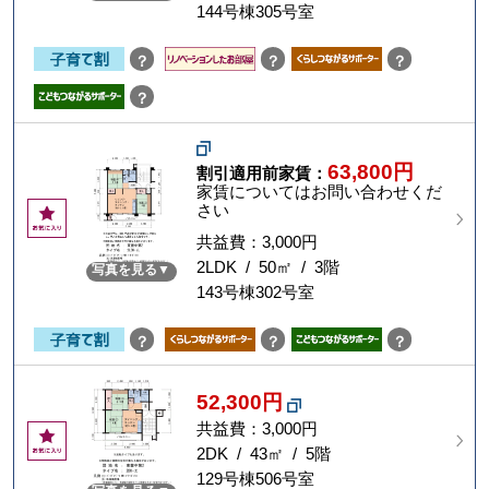
144号棟305号室
り
？
？
？
？
63,800円
割引適用前家賃：
家賃についてはお問い合わせくだ
さい
お
気
共益費：3,000円
に
2LDK / 50㎡ / 3階
写真を見る
入
143号棟302号室
り
？
？
？
52,300円
共益費：3,000円
お
気
2DK / 43㎡ / 5階
に
129号棟506号室