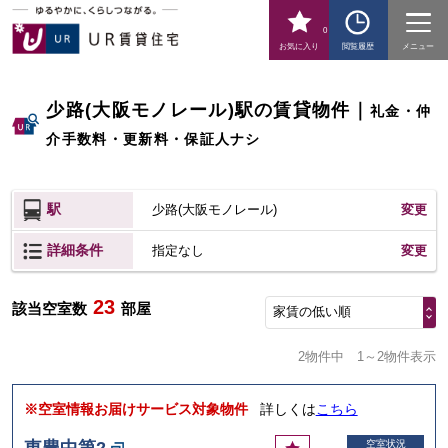
0
お気に入り
閲覧履歴
メニュー
少路(大阪モノレール)駅の賃貸物件
｜
礼金・仲
介手数料・更新料・保証人ナシ
駅
少路(大阪モノレール)
変更
詳細条件
変更
指定なし
23
該当空室数
部屋
家賃の低い順
2物件中
1～2物件表示
※空室情報お届けサービス対象物件
詳しくは
こちら
お
東豊中第2
空室状況