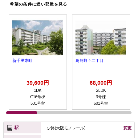
希望の条件に近い部屋を見る
新千里東町
鳥飼野々二丁目
39,600円
68,000円
1DK
2LDK
C16号棟
3号棟
501号室
601号室
駅
少路(大阪モノレール)
変更