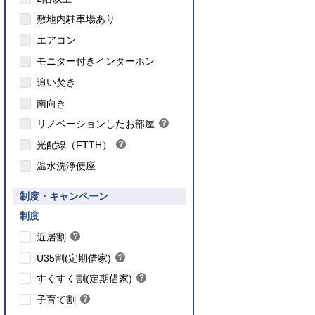
敷地内駐車場あり
エアコン
モニター付きインターホン
追い焚き
こちら
南向き
のインターネット対応について
リノベーションしたお部屋
？
ヒ
光配線（FTTH）
？
ン
ヒ
ト
温水洗浄便座
ン
ト
要件あり】35歳以下の方限定
制度・キャンペーン
ご入居要件あり】満18歳未満のお子様を
】子育て世帯や新婚世帯
養、もしくはご妊娠されている方限定
こちら
制度
こちら
近居割
？
ヒ
こちら
U35割(定期借家)
？
ン
ヒ
こちら
ト
すくすく割(定期借家)
？
ン
ヒ
こちら
ト
子育て割
？
ン
ヒ