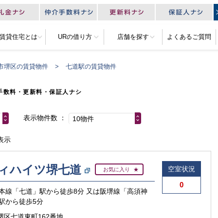
R賃貸住宅とは
URの借り方
店舗を探す
よくあるご質問
市堺区の賃貸物件
七道駅の賃貸物件
手数料・更新料・保証人ナシ
表示物件数
10物件
表示
ィハイツ堺七道
空室状況
お気に入り
0
本線「七道」駅から徒歩8分 又は阪堺線「高須神
駅から徒歩5分
堺区七道東町162番地