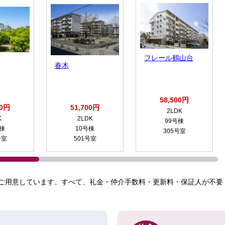
フレール鶴山台
春木
58,500円
00円
51,700円
2LDK
K
2LDK
99号棟
号棟
10号棟
305号室
号室
501号室
ご用意しています。すべて、礼金・仲介手数料・更新料・保証人が不要！