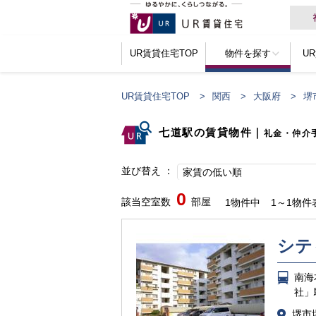
UR賃貸住宅TOP
物件を探す
U
UR賃貸住宅TOP
関西
大阪府
堺
七道駅の賃貸物件
｜
礼金・仲介
並び替え
家賃の低い順
0
該当空室数
部屋
1物件中
1～1物件
シテ
南海
社」
堺市