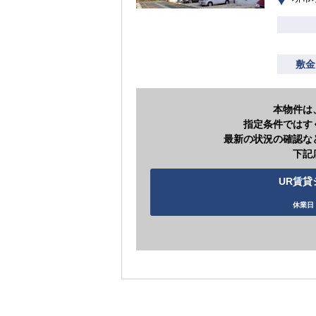
敷金
本物件は
指定条件ではす
最新の状況の確認な
下記
UR賃貸シ
休業日 