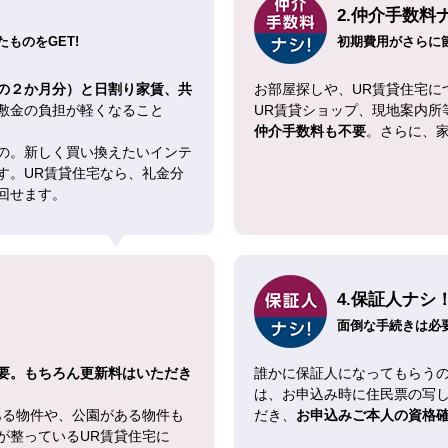
2.仲介手数料
ものをGET!
初期費用がさらに
の２か月分）と日割り家賃、共
お部屋探しや、UR賃貸住宅に
敷金の負担が軽くなること
UR賃貸ショップ、現地案内所
仲介手数料も不要
。さらに、
の。新しく買い換えたいインテ
す。UR賃貸住宅なら、礼金分
回せます。
4.保証人ナシ
面倒な手続きは必
要。もちろん更新料はいただき
誰かに保証人になってもらうの
は、お申込み時に住民票の写
ある物件や、公園がある物件も
だき、
お申込みご本人の資格
が整っているUR賃貸住宅に