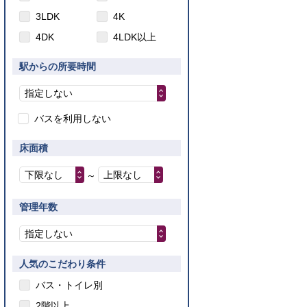
3LDK
4K
4DK
4LDK以上
駅からの所要時間
指定しない
バスを利用しない
床面積
下限なし
上限なし
～
管理年数
指定しない
人気のこだわり条件
バス・トイレ別
2階以上