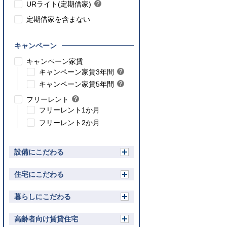
ト
URライト(定期借家)
？
ン
ヒ
ト
定期借家を含まない
ン
ト
キャンペーン
こちら
キャンペーン家賃
こちら
キャンペーン家賃3年間
？
ヒ
こちら
キャンペーン家賃5年間
？
ン
ヒ
フリーレント
？
ト
ン
ヒ
フリーレント1か月
ト
ン
フリーレント2か月
ト
設備にこだわる
開
く
住宅にこだわる
開
く
暮らしにこだわる
開
く
高齢者向け賃貸住宅