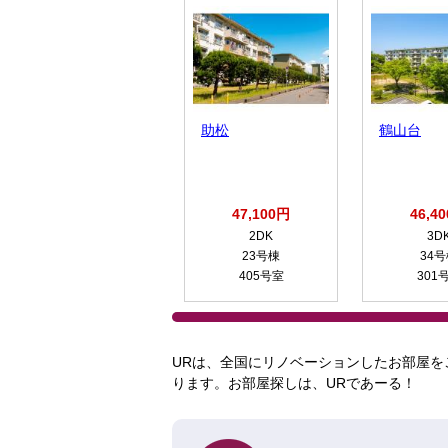
助松
鶴山台
47,100円
46,4
2DK
3D
23号棟
34
405号室
301
URは、全国にリノベーションしたお部屋を
ります。お部屋探しは、URであーる！