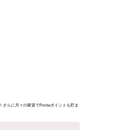
泉南尾崎
泉南一丘
湊駅前
43,900円
55,600円
76,50
2LDK
5DK
3DK
19号棟
62号棟
49号
403号室
302号室
302号
さらに月々の家賃でPontaポイントも貯ま