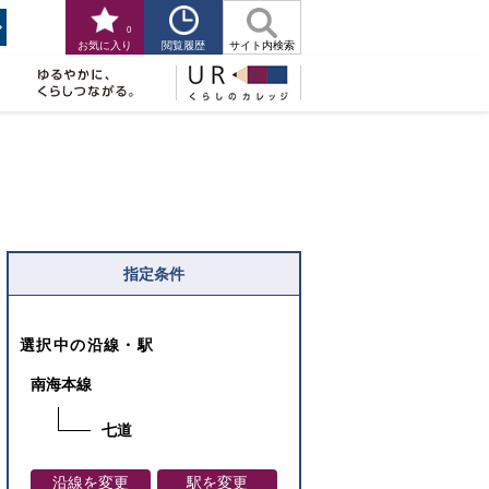
0
閲覧履歴
お気に入り
サイト内検索
指定条件
選択中の沿線・駅
南海本線
七道
沿線を変更
駅を変更