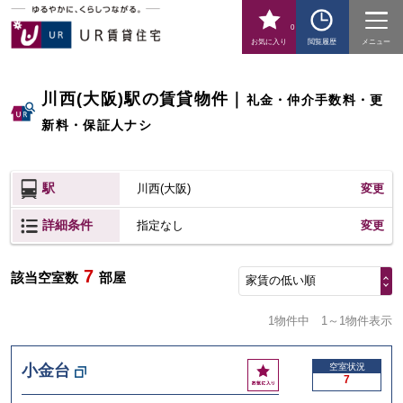
0
お気に入り
閲覧履歴
メニュー
川西(大阪)駅の賃貸物件
｜
礼金・仲介手数料・更
新料・保証人ナシ
駅
川西(大阪)
変更
詳細条件
変更
指定なし
7
該当空室数
部屋
家賃の低い順
1物件中
1～1物件表示
お
小金台
空室状況
7
気
に