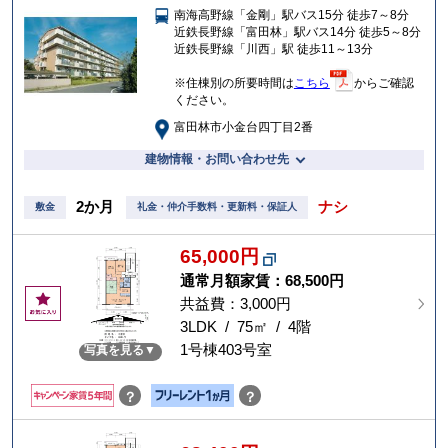
南海高野線「金剛」駅バス15分 徒歩7～8分
入
近鉄長野線「富田林」駅バス14分 徒歩5～8分
り
近鉄長野線「川西」駅 徒歩11～13分
※住棟別の所要時間は
こちら
からご確認
ください。
富田林市小金台四丁目2番
建物情報・お問い合わせ先
2か月
ナシ
敷金
礼金・仲介手数料・更新料・保証人
65,000円
通常月額家賃：
68,500円
お
共益費：3,000円
気
3LDK / 75㎡ / 4階
に
1号棟403号室
写真を見る
入
り
？
？