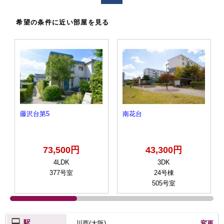
希望の条件に近い部屋を見る
藤沢台第5
南花台
73,500円
43,300円
4LDK
3DK
377号室
24号棟
505号室
駅
川西(大阪)
変更