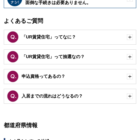
開
面倒な手続きは必要ありません。
く
よくあるご質問
「UR賃貸住宅」ってなに？
開
く
「UR賃貸住宅」って抽選なの？
開
く
申込資格ってあるの？
開
く
入居までの流れはどうなるの？
開
く
都道府県情報