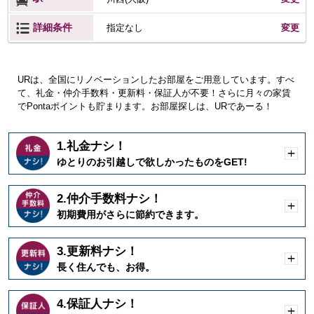
詳細条件
変更
指定なし
URは、全国にリノベーションしたお部屋をご用意しています。すべ
て、礼金・仲介手数料・更新料・保証人が不要！さらに月々の家賃
でPontaポイントも貯まります。お部屋探しは、URであーる！
1.礼金ナシ！
開
ゆとりのお引越しで欲しかったものをGET!
く
2.仲介手数料ナシ！
開
初期費用がさらに節約できます。
く
3.更新料ナシ！
開
長く住んでも、お得。
く
4.保証人ナシ！