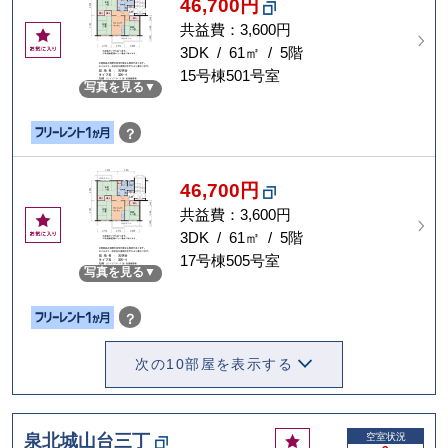
46,700円
共益費：3,600円
お
気
3DK / 61㎡ / 5階
に
15号棟501号室
写真を見る
入
り
？
46,700円
共益費：3,600円
お
気
3DK / 61㎡ / 5階
に
17号棟505号室
写真を見る
入
り
？
次の10部屋を表示する
お
泉北城山台三丁
空室状況