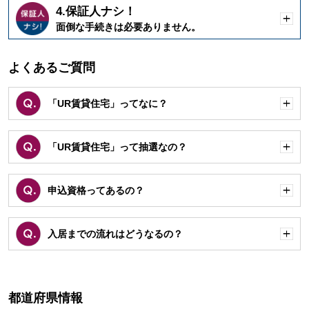
4.保証人ナシ！
開
面倒な手続きは必要ありません。
く
よくあるご質問
「UR賃貸住宅」ってなに？
開
く
「UR賃貸住宅」って抽選なの？
開
く
申込資格ってあるの？
開
く
入居までの流れはどうなるの？
開
く
都道府県情報