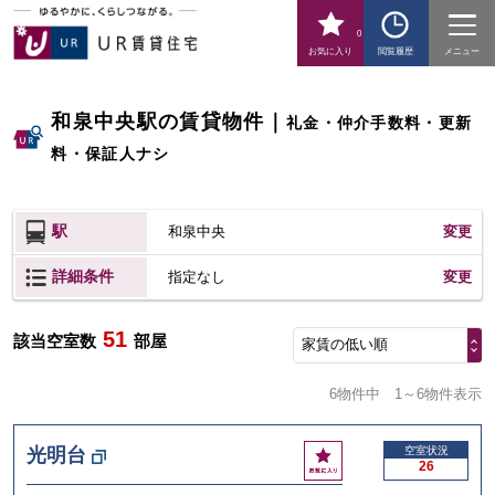
0
お気に入り
閲覧履歴
メニュー
和泉中央駅の賃貸物件
｜
礼金・仲介手数料・更新
料・保証人ナシ
駅
和泉中央
変更
詳細条件
変更
指定なし
51
該当空室数
部屋
家賃の低い順
6物件中
1～6物件表示
お
光明台
空室状況
26
気
に