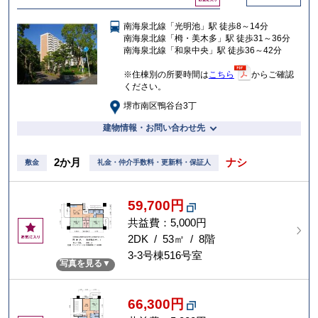
気
に
南海泉北線「光明池」駅 徒歩8～14分
入
南海泉北線「栂・美木多」駅 徒歩31～36分
り
南海泉北線「和泉中央」駅 徒歩36～42分
※住棟別の所要時間は
こちら
からご確認
ください。
堺市南区鴨谷台3丁
建物情報・お問い合わせ先
2か月
ナシ
敷金
礼金・仲介手数料・更新料・保証人
59,700円
共益費：5,000円
お
気
2DK / 53㎡ / 8階
に
3-3号棟516号室
写真を見る
入
り
66,300円