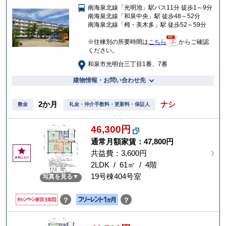
南海泉北線「光明池」駅バス11分 徒歩1～9分
入
南海泉北線「和泉中央」駅 徒歩48～52分
り
南海泉北線「栂・美木多」駅 徒歩52～59分
※住棟別の所要時間は
こちら
からご確認
ください。
和泉市光明台三丁目1番、7番
建物情報・お問い合わせ先
2か月
ナシ
敷金
礼金・仲介手数料・更新料・保証人
46,300円
通常月額家賃：
47,800円
お
共益費：3,600円
気
2LDK / 61㎡ / 4階
に
19号棟404号室
写真を見る
入
り
？
？