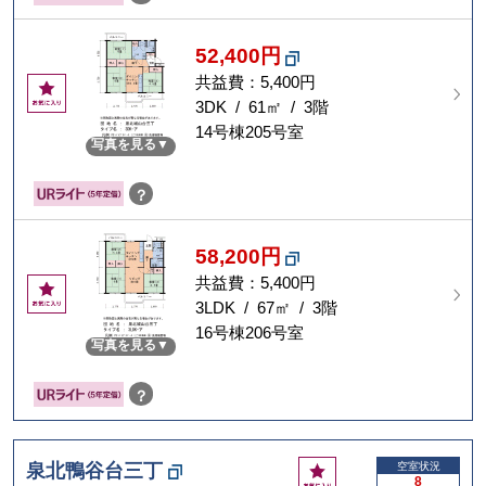
52,400円
共益費：5,400円
お
気
3DK / 61㎡ / 3階
に
14号棟205号室
写真を見る
入
り
？
58,200円
共益費：5,400円
お
気
3LDK / 67㎡ / 3階
に
16号棟206号室
写真を見る
入
り
？
お
泉北鴨谷台三丁
空室状況
8