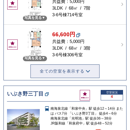
共益費：5,000円
お
気
3LDK / 68㎡ / 7階
に
3-6号棟714号室
写真を見る
入
り
66,600円
共益費：5,000円
お
気
3LDK / 68㎡ / 3階
に
3-6号棟306号室
写真を見る
入
り
全ての空室を表示する
お
いぶき野三丁目
空室状況
4
気
に
南海泉北線「和泉中央」駅 徒歩12～14分 また
入
は バス7分 「いぶき野3丁目」 徒歩4～6分
り
南海泉北線「光明池」駅 徒歩36～38分
JR阪和線「和泉府中」駅 徒歩48～52分