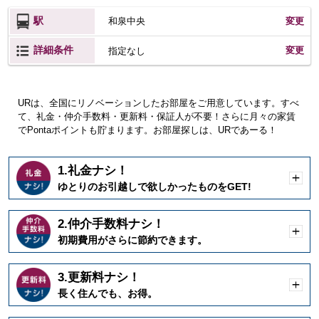
駅
和泉中央
変更
詳細条件
変更
指定なし
URは、全国にリノベーションしたお部屋をご用意しています。すべ
て、礼金・仲介手数料・更新料・保証人が不要！さらに月々の家賃
でPontaポイントも貯まります。お部屋探しは、URであーる！
1.礼金ナシ！
開
ゆとりのお引越しで欲しかったものをGET!
く
2.仲介手数料ナシ！
開
初期費用がさらに節約できます。
く
3.更新料ナシ！
開
長く住んでも、お得。
く