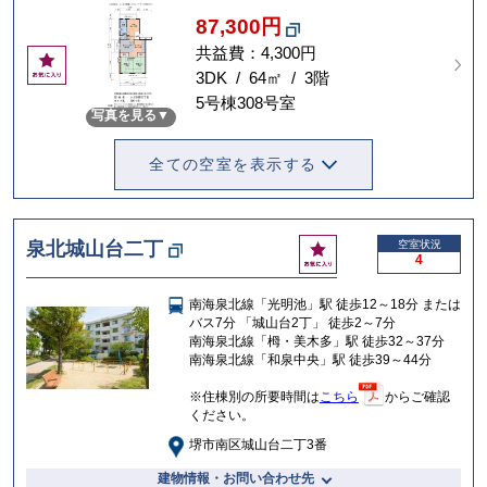
87,300円
共益費：4,300円
お
気
3DK / 64㎡ / 3階
に
5号棟308号室
写真を見る
入
り
全ての空室を表示する
お
泉北城山台二丁
空室状況
4
気
に
南海泉北線「光明池」駅 徒歩12～18分 または
入
バス7分 「城山台2丁」 徒歩2～7分
り
南海泉北線「栂・美木多」駅 徒歩32～37分
南海泉北線「和泉中央」駅 徒歩39～44分
※住棟別の所要時間は
こちら
からご確認
ください。
堺市南区城山台二丁3番
建物情報・お問い合わせ先