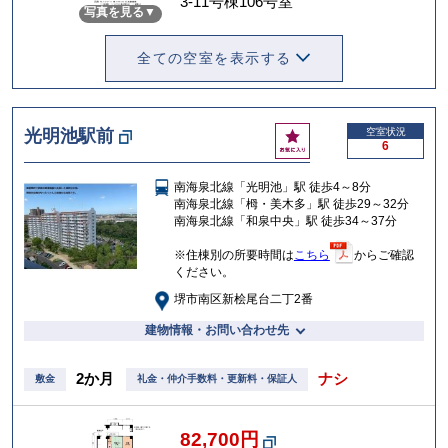
3-11号棟106号室
写真を見る
入
り
全ての空室を表示する
お
光明池駅前
空室状況
6
気
に
南海泉北線「光明池」駅 徒歩4～8分
入
南海泉北線「栂・美木多」駅 徒歩29～32分
り
南海泉北線「和泉中央」駅 徒歩34～37分
※住棟別の所要時間は
こちら
からご確認
ください。
堺市南区新桧尾台二丁2番
建物情報・お問い合わせ先
2か月
ナシ
敷金
礼金・仲介手数料・更新料・保証人
82,700円