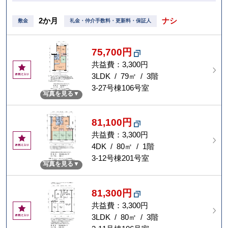
2か月
ナシ
敷金
礼金・仲介手数料・更新料・保証人
75,700円
共益費：3,300円
お
気
3LDK / 79㎡ / 3階
に
3-27号棟106号室
写真を見る
入
り
81,100円
共益費：3,300円
お
気
4DK / 80㎡ / 1階
に
3-12号棟201号室
写真を見る
入
り
81,300円
共益費：3,300円
お
気
3LDK / 80㎡ / 3階
に