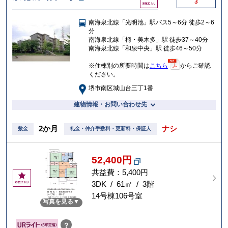
3
気
に
南海泉北線「光明池」駅バス5～6分 徒歩2～6
入
分
り
南海泉北線「栂・美木多」駅 徒歩37～40分
南海泉北線「和泉中央」駅 徒歩46～50分
※住棟別の所要時間は
こちら
からご確認
ください。
堺市南区城山台三丁1番
建物情報・お問い合わせ先
2か月
ナシ
敷金
礼金・仲介手数料・更新料・保証人
52,400円
共益費：5,400円
お
気
3DK / 61㎡ / 3階
に
14号棟106号室
写真を見る
入
り
？