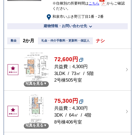
※住棟別の所要時間は
こちら
からご確認
ください。
和泉市いぶき野三丁目1番・2番
建物情報・お問い合わせ先
2か月
ナシ
敷金
礼金・仲介手数料・更新料・保証人
72,600円
共益費：4,300円
お
気
3LDK / 73㎡ / 5階
に
2号棟505号室
写真を見る
入
り
75,300円
共益費：4,300円
お
気
3DK / 64㎡ / 4階
に
8号棟406号室
写真を見る
入
り