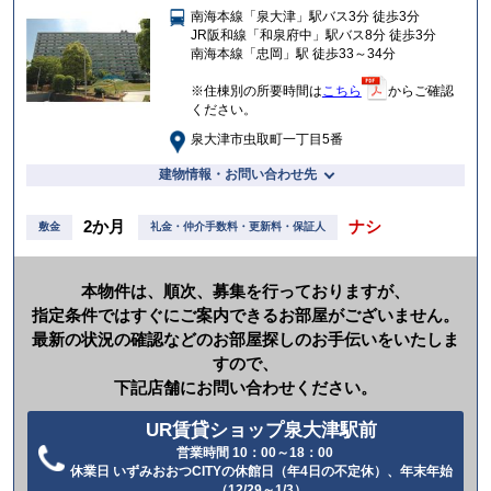
南海本線「泉大津」駅バス3分 徒歩3分
入
JR阪和線「和泉府中」駅バス8分 徒歩3分
り
南海本線「忠岡」駅 徒歩33～34分
※住棟別の所要時間は
こちら
からご確認
ください。
泉大津市虫取町一丁目5番
建物情報・お問い合わせ先
2か月
ナシ
敷金
礼金・仲介手数料・更新料・保証人
本物件は、順次、募集を行っておりますが、
指定条件ではすぐにご案内できるお部屋がございません。
最新の状況の確認などのお部屋探しのお手伝いをいたしま
すので、
下記店舗にお問い合わせください。
UR賃貸ショップ泉大津駅前
営業時間 10：00～18：00
電
休業日 いずみおおつCITYの休館日（年4日の不定休）、年末年始
（12/29～1/3）