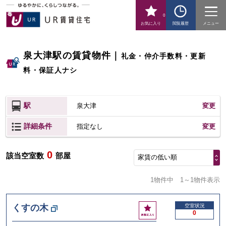
0
お気に入り
閲覧履歴
メニュー
泉大津駅の賃貸物件
｜
礼金・仲介手数料・更新
料・保証人ナシ
駅
泉大津
変更
詳細条件
変更
指定なし
0
該当空室数
部屋
家賃の低い順
1物件中
1～1物件表示
お
くすの木
空室状況
0
気
に