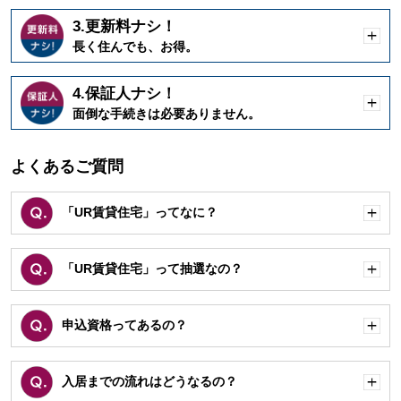
3.更新料ナシ！
開
長く住んでも、お得。
く
4.保証人ナシ！
開
面倒な手続きは必要ありません。
く
よくあるご質問
「UR賃貸住宅」ってなに？
開
く
「UR賃貸住宅」って抽選なの？
開
く
申込資格ってあるの？
開
く
入居までの流れはどうなるの？
開