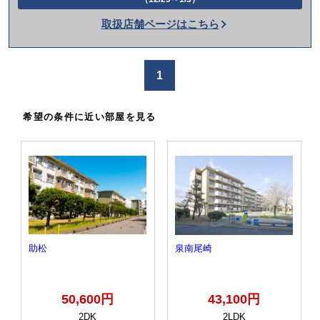
話
を
取扱店舗ページはこちら
か
け
1
る
希望の条件に近い部屋を見る
助松
泉南尾崎
50,600円
43,100円
2DK
2LDK