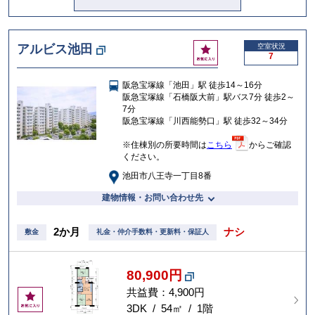
お
アルビス池田
空室状況
7
気
に
阪急宝塚線「池田」駅 徒歩14～16分
入
阪急宝塚線「石橋阪大前」駅バス7分 徒歩2～
り
7分
阪急宝塚線「川西能勢口」駅 徒歩32～34分
※住棟別の所要時間は
こちら
からご確認
ください。
池田市八王寺一丁目8番
建物情報・お問い合わせ先
2か月
ナシ
敷金
礼金・仲介手数料・更新料・保証人
80,900円
共益費：4,900円
お
気
3DK / 54㎡ / 1階