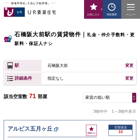
0
お気に入り
閲覧履歴
メニュー
石橋阪大前駅の賃貸物件
｜
礼金・仲介手数料・更
新料・保証人ナシ
駅
石橋阪大前
変更
詳細条件
変更
指定なし
71
該当空室数
部屋
家賃の低い順
3物件中
1～3物件表示
お
アルビス五月ヶ丘
空室状況
33
気
に