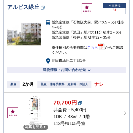
お
アルビス緑丘
空室状況
31
気
に
阪急宝塚線「石橋阪大前」駅バス5～6分 徒歩
入
4～8分
り
阪急宝塚線「池田」駅バス11分 徒歩2～6分
阪急箕面線「桜井」駅 徒歩32～35分
※住棟別の所要時間は
こちら
からご確認
ください。
池田市緑丘二丁目1番
建物情報・お問い合わせ先
2か月
ナシ
敷金
礼金・仲介手数料・更新料・保証人
70,700円
共益費：5,400円
お
気
1DK / 43㎡ / 1階
に
113号棟105号室
写真を見る
入
り