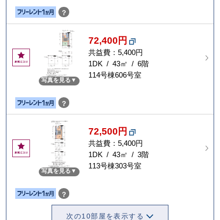
？
72,400円
共益費：5,400円
お
気
1DK / 43㎡ / 6階
に
114号棟606号室
写真を見る
入
り
？
72,500円
共益費：5,400円
お
気
1DK / 43㎡ / 3階
に
113号棟303号室
写真を見る
入
り
？
次の10部屋を表示する