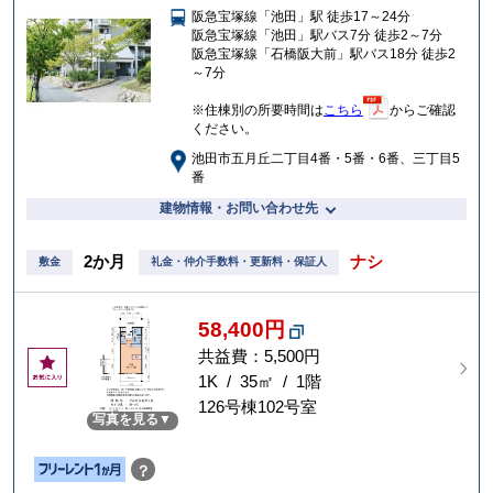
阪急宝塚線「池田」駅 徒歩17～24分
入
阪急宝塚線「池田」駅バス7分 徒歩2～7分
り
阪急宝塚線「石橋阪大前」駅バス18分 徒歩2
～7分
※住棟別の所要時間は
こちら
からご確認
ください。
池田市五月丘二丁目4番・5番・6番、三丁目5
番
建物情報・お問い合わせ先
2か月
ナシ
敷金
礼金・仲介手数料・更新料・保証人
58,400円
共益費：5,500円
お
気
1K / 35㎡ / 1階
に
126号棟102号室
写真を見る
入
り
？