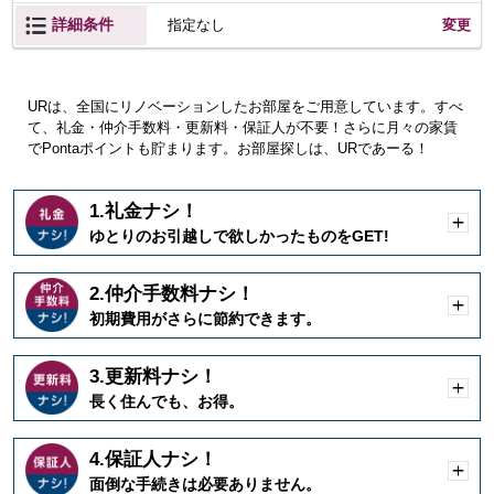
詳細条件
変更
指定なし
URは、全国にリノベーションしたお部屋をご用意しています。すべ
て、礼金・仲介手数料・更新料・保証人が不要！さらに月々の家賃
でPontaポイントも貯まります。お部屋探しは、URであーる！
1.礼金ナシ！
開
ゆとりのお引越しで欲しかったものをGET!
く
2.仲介手数料ナシ！
開
初期費用がさらに節約できます。
く
3.更新料ナシ！
開
長く住んでも、お得。
く
4.保証人ナシ！
開
面倒な手続きは必要ありません。