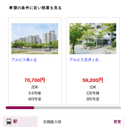
希望の条件に近い部屋を見る
アルビス旭ヶ丘
アルビス五月ヶ丘
70,700円
59,200円
2DK
1DK
6-6号棟
126号棟
403号室
305号室
駅
石橋阪大前
変更