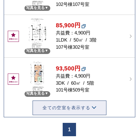
に
102号棟107号室
写真を見る
入
り
85,900円
共益費：4,900円
お
気
1LDK / 50㎡ / 3階
に
107号棟302号室
写真を見る
入
り
93,500円
共益費：4,900円
お
気
3DK / 60㎡ / 5階
に
101号棟509号室
写真を見る
入
り
全ての空室を表示する
1