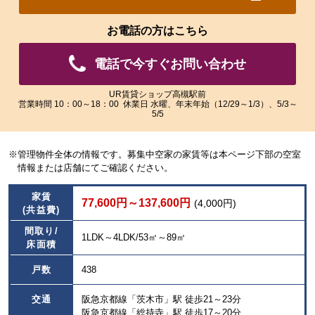
れ
れ
た
た
お電話の方はこちら
画
画
像
像
電話で今すぐお問い合わせ
を
を
ご
ご
覧
覧
UR賃貸ショップ高槻駅前
営業時間 10：00～18：00 休業日 水曜、年末年始（12/29～1/3）、5/3～
い
い
5/5
た
た
だ
だ
け
け
※管理物件全体の情報です。募集中空家の家賃等は本ページ下部の空室
ま
ま
情報または店舗にてご確認ください。
す。
す。
家賃
77,600円～137,600円
(4,000円)
(共益費)
間取り/
1LDK～4LDK/53㎡～89㎡
床面積
戸数
438
交通
阪急京都線「茨木市」駅 徒歩21～23分
阪急京都線「総持寺」駅 徒歩17～20分