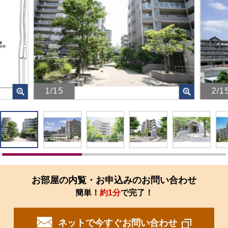
1/15
2/1
画
画
像
像
を
を
ク
ク
リ
リ
ッ
ッ
ク
ク
す
す
お部屋の内覧・お申込みのお問い合わせ
る
る
簡単！
約1分
で完了！
と、
と、
拡
拡
大
大
ネットで今すぐお問い合わせ
さ
さ