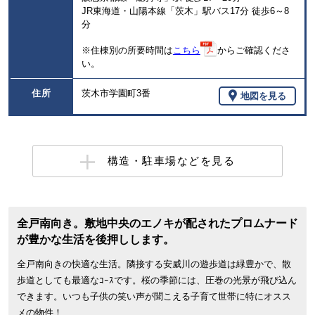
JR東海道・山陽本線「茨木」駅バス17分 徒歩6～8
分
※住棟別の所要時間は
こちら
からご確認くださ
い。
住所
茨木市学園町3番
地図を見る
構造・駐車場などを見る
全戸南向き。敷地中央のエノキが配されたプロムナード
が豊かな生活を後押しします。
全戸南向きの快適な生活。隣接する安威川の遊歩道は緑豊かで、散
歩道としても最適なｺｰｽです。桜の季節には、圧巻の光景が飛び込ん
できます。いつも子供の笑い声が聞こえる子育て世帯に特にオスス
メの物件！