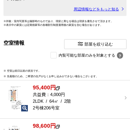
周辺情報などをもっと知る
※外観・室内写真等は撮影時のものであり、現状と異なる場合は現状を優先させて頂きます。
※表示中の家賃には定期借家等の各種割引制度適用後の家賃を含む場合があります。
空室情報
部屋を絞り込む
内
内覧可能な部屋のみを対象とする
？
覧
可
※ 空室は前日以前の状況です。
能
※ 先着順のため、ご希望の住戸がなくお申し込みができない場合もございます。
な
部
95,400円
屋
を
共益費：4,000円
選
2LDK / 64㎡ / 2階
択
2号棟206号室
す
る
98,600円