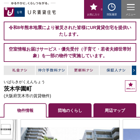
0
お気に入り
閲覧履歴
メニュー
令和8年熊本地震により被災された皆様にUR賃貸住宅を提供い
たします。
空室情報お届けサービス・優先受付（子育て・若者夫婦世帯対
象）を一部の物件で実施しています。
いばらきがくえんちょう
お
茨木学園町
気
に
(大阪府茨木市の賃貸物件)
入
り
物件情報
団地のくらし
周辺マップ