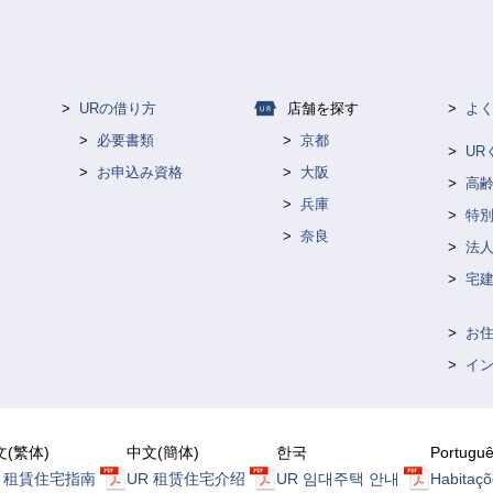
URの借り方
店舗を探す
よ
必要書類
京都
U
お申込み資格
大阪
高
兵庫
特
奈良
法人
宅
お
イ
文(繁体)
中文(簡体)
한국
Portugu
R 租賃住宅指南
UR 租赁住宅介绍
UR 임대주택 안내
Habitaçõ