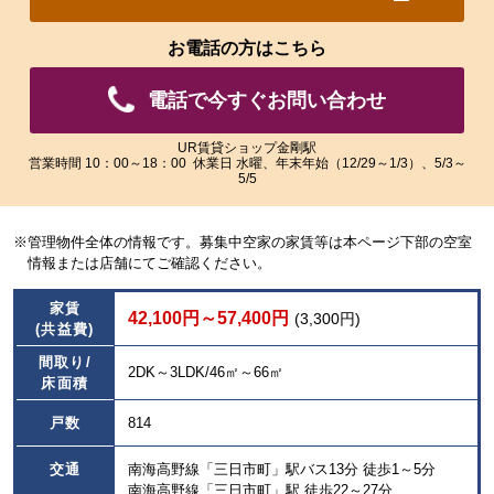
れ
れ
た
た
お電話の方はこちら
画
画
像
像
電話で今すぐお問い合わせ
を
を
ご
ご
覧
覧
UR賃貸ショップ金剛駅
営業時間 10：00～18：00 休業日 水曜、年末年始（12/29～1/3）、5/3～
い
い
5/5
た
た
だ
だ
け
け
※管理物件全体の情報です。募集中空家の家賃等は本ページ下部の空室
ま
ま
情報または店舗にてご確認ください。
す。
す。
家賃
42,100円～57,400円
(3,300円)
(共益費)
間取り/
2DK～3LDK/46㎡～66㎡
床面積
戸数
814
交通
南海高野線「三日市町」駅バス13分 徒歩1～5分
南海高野線「三日市町」駅 徒歩22～27分