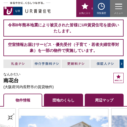
0
お気に入り
閲覧履歴
メニュー
令和8年熊本地震により被災された皆様にUR賃貸住宅を提供い
たします。
空室情報お届けサービス・優先受付（子育て・若者夫婦世帯対
象）を一部の物件で実施しています。
なんかだい
お
南花台
気
に
(大阪府河内長野市の賃貸物件)
入
り
物件情報
団地のくらし
周辺マップ