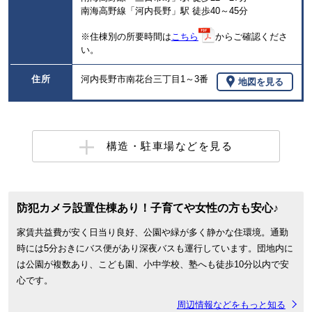
南海高野線「河内長野」駅 徒歩40～45分
※住棟別の所要時間は
こちら
からご確認くださ
い。
住所
河内長野市南花台三丁目1～3番
地図を見る
構造・駐車場などを見る
防犯カメラ設置住棟あり！子育てや女性の方も安心♪
家賃共益費が安く日当り良好、公園や緑が多く静かな住環境。通勤
時には5分おきにバス便があり深夜バスも運行しています。団地内に
は公園が複数あり、こども園、小中学校、塾へも徒歩10分以内で安
心です。
周辺情報などをもっと知る