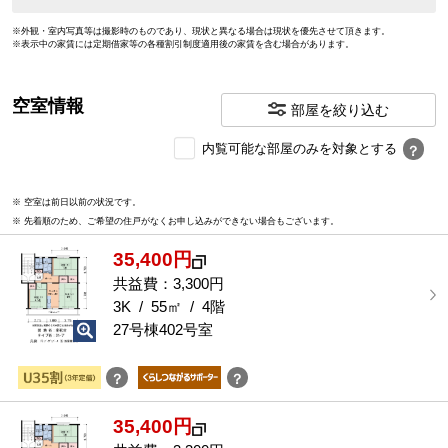
※外観・室内写真等は撮影時のものであり、現状と異なる場合は現状を優先させて頂きます。
※表示中の家賃には定期借家等の各種割引制度適用後の家賃を含む場合があります。
空室情報
部屋を絞り込む
内
内覧可能な部屋のみを対象とする
？
覧
可
※ 空室は前日以前の状況です。
能
※ 先着順のため、ご希望の住戸がなくお申し込みができない場合もございます。
な
部
35,400円
屋
を
共益費：3,300円
選
3K / 55㎡ / 4階
択
27号棟402号室
す
る
？
？
35,400円