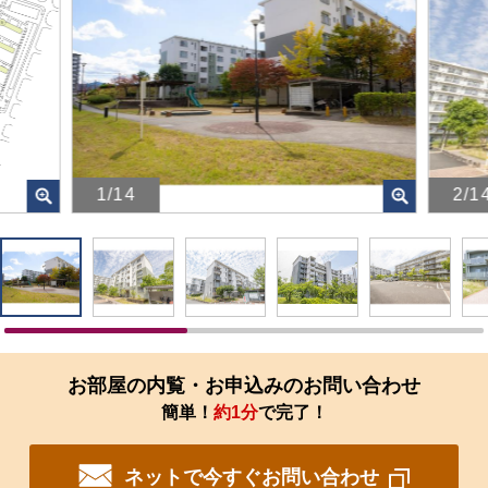
1/14
2/1
画
画
像
像
を
を
ク
ク
リ
リ
ッ
ッ
ク
ク
す
す
お部屋の内覧・お申込みのお問い合わせ
る
る
簡単！
約1分
で完了！
と、
と、
拡
拡
大
大
ネットで今すぐお問い合わせ
さ
さ