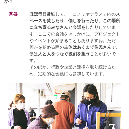
か？
関谷
ほぼ毎日常駐
して、「コノミヤテラス」内の
ス
ペースを貸したり、催しを行ったり、この場所
に立ち寄るみなさんと会話をしたり
していま
す。ここでの会話をきっかけに、プロジェクト
やイベントが始まることもありますね。ただ、
何かを始める際の
主体はあくまで住民さん
で、
僕は
人と人をつなぐ役割を担う
ことが多いで
す。
そのほか、行政や企業と連携を取り続けるた
め、定期的な会議にも参加しています。