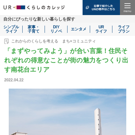
Menu
自分にぴったりな新しい暮らしを探す
シンプル
家事・
DIY
UR
ライフ
エンタメ
ライフ
子育て
リノベ
ライフ
プラン
これからのくらしを考える まち×コミュニティ
「まずやってみよう」が合い言葉！住民そ
れぞれの得意なことが街の魅力をつくり出
す南花台エリア
2022.04.22