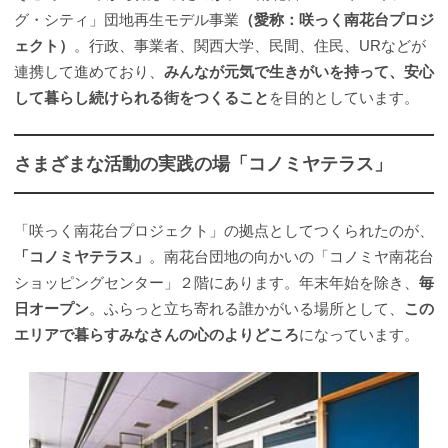
グ・シティ」団地再生モデル事業
（愛称：咲っく南花台プロジ
ェクト）
。行政、事業者、関西大学、民間、住民、URなどが
連携して進めており、
みんなが元気で生きがいを持って、安心
して暮らし続けられる街をつくること
を目的としています。
さまざまな活動の実践の場「コノミヤテラス」
「咲っく南花台プロジェクト」の拠点としてつくられたのが、
「コノミヤテラス」
。南花台団地の向かいの「コノミヤ南花台
ショッピングセンター」２階にあります。年末年始を除き、
毎
日オープン
。ふらっと立ち寄れる誰かがいる場所として、
この
エリアで暮らすみなさんの心のよりどころ
になっています。