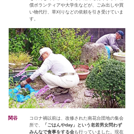
償ボランティアや大学生などが、ごみ出しや買
い物代行、草刈りなどの依頼を引き受けていま
す。
関谷
コロナ禍以前は、改修された南花台団地の集会
所で、
「ごはんやday」という老若男女問わず
みんなで食事をする会
も行っていました。現在