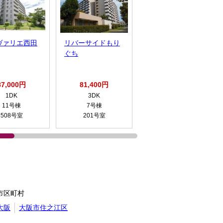
ヴァリエ西田
リバーサイドもり
ふれあいプラザ長
ぐち
居公園南
87,000円
81,400円
118,200円
1DK
3DK
2DK
11号棟
7号棟
6号棟
508号室
201号室
603号室
市区町村
大阪
大阪市住之江区