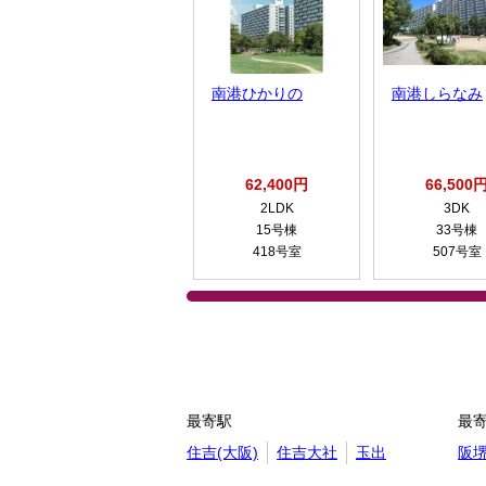
南港ひかりの
南港しらなみ
62,400円
66,500
2LDK
3DK
15号棟
33号棟
418号室
507号室
最寄駅
最
住吉(大阪)
住吉大社
玉出
阪