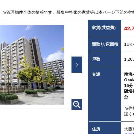
※管理物件全体の情報です。募集中空家の家賃等は本ページ下部の空
家賃(共益費)
42,
間取り/床面積
1DK
戸数
1,20
交通
南海
Osa
15分
阪堺
分
※住
認く
住所
大阪