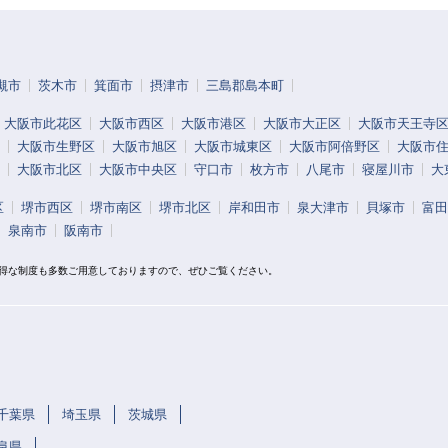
槻市
茨木市
箕面市
摂津市
三島郡島本町
大阪市此花区
大阪市西区
大阪市港区
大阪市大正区
大阪市天王寺
大阪市生野区
大阪市旭区
大阪市城東区
大阪市阿倍野区
大阪市
大阪市北区
大阪市中央区
守口市
枚方市
八尾市
寝屋川市
大
区
堺市西区
堺市南区
堺市北区
岸和田市
泉大津市
貝塚市
富田
泉南市
阪南市
お得な制度も多数ご用意しておりますので、ぜひご覧ください。
千葉県
埼玉県
茨城県
阜県