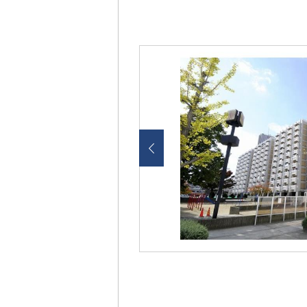
画
像
を
ク