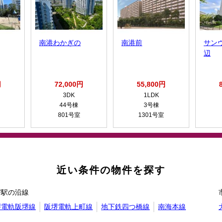
南港わかぎの
南港前
サン
辺
円
72,000円
55,800円
3DK
1LDK
44号棟
3号棟
801号室
1301号室
近い条件の物件を探す
寄駅の沿線
堺電軌阪堺線
阪堺電軌上町線
地下鉄四つ橋線
南海本線