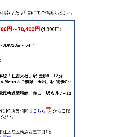
室情報または店舗にてご確認ください。
700円～78,400円
(4,800円)
～3DK/28㎡～54㎡
3
本線「住吉大社」駅 徒歩8～12分
ka Metro四つ橋線「玉出」駅 徒歩7～
電気軌道阪堺線「住吉」駅 徒歩7～12
棟別の所要時間は
こちら
からご確
ださい。
市住之江区粉浜西三丁目1番