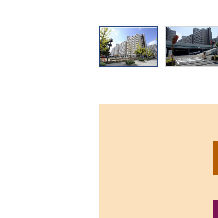
リ
ッ
ク
す
る
と、
拡
大
さ
れ
た
画
像
を
ご
覧
い
た
だ
け
ま