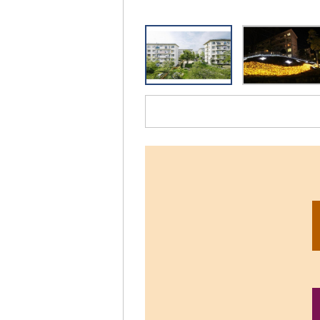
リ
ッ
ク
す
る
と、
拡
大
さ
れ
た
画
像
を
ご
覧
い
た
だ
け
ま