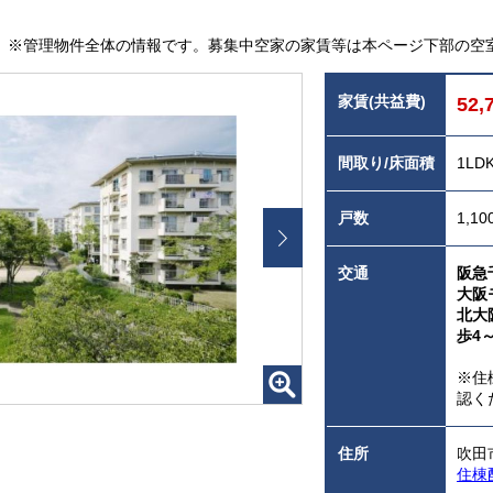
※管理物件全体の情報です。募集中空家の家賃等は本ページ下部の空
家賃(共益費)
52,
間取り/床面積
1LD
戸数
1,10
交通
阪急
大阪
北大
歩4
※住
認く
住所
吹田
住棟