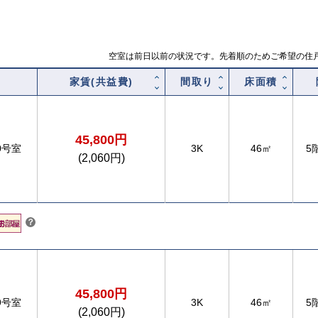
空室は前日以前の状況です。先着順のためご希望の住
家賃(共益費)
間取り
床面積
45,800円
0号室
3K
46㎡
5
(2,060円)
こちら
？
45,800円
9号室
3K
46㎡
5
(2,060円)