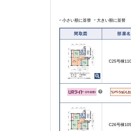
可
能
な
部
小さい順に並替
大きい順に並替
屋
を
間取図
部屋名
選
択
す
る
C25号棟11
こちら
？
ヒ
ン
ト
C26号棟10