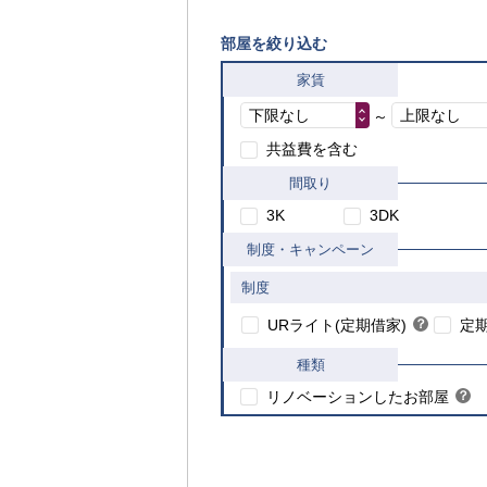
部屋を絞り込む
家賃
下限なし
上限なし
～
共益費を含む
間取り
3K
3DK
制度・キャンペーン
制度
こちら
URライト(定期借家)
？
定
ヒ
ン
種類
ト
リノベーションしたお部屋
？
ヒ
ン
内
ト
覧