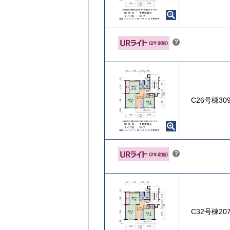
こちら
？
ヒ
ン
ト
C26号棟30
こちら
？
ヒ
ン
ト
C32号棟20