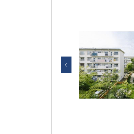
画
像
を
ク