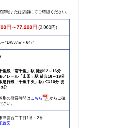
室情報または店舗にてご確認ください。
700円～77,200円
(2,060円)
K～4DK/37㎡～64㎡
0
千里線「南千里」駅 徒歩12～16分
モノレール「山田」駅 徒歩16～19分
阪急行線「千里中央」駅バス10分 徒
～9分
棟別の所要時間は
こちら
からご確
ださい。
市津雲台二丁目1番・2番
配置図