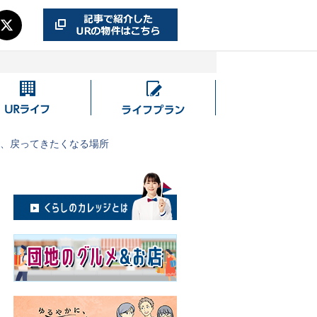
UR
ラ
ラ
イ
イ
フ
る、戻ってきたくなる場所
フ
プ
ラ
ン