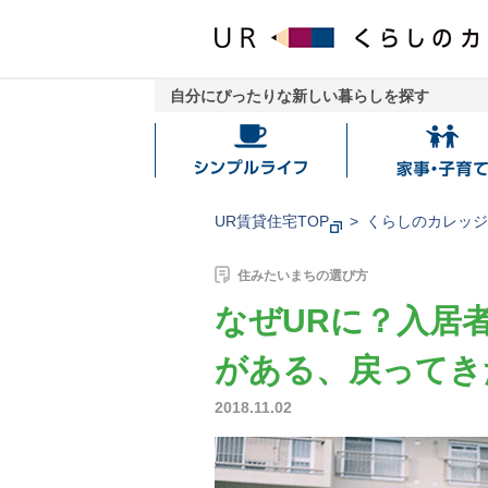
自分にぴったりな新しい暮らしを探す
シ
家
ン
事・
プ
子
UR賃貸住宅TOP
くらしのカレッ
ル
育
ラ
て
住みたいまちの選び方
イ
なぜURに？入居
フ
がある、戻ってき
2018.11.02