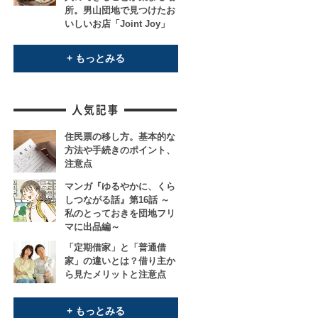
所。男山団地で見つけたお
いしいお店「Joint Joy」
+ もっとみる
住民票の移し方。基本的な
方法や手続きのポイント、
注意点
マンガ『ゆるやかに、くら
しつながる話』第16話 ～
私のとっておきを団地フリ
マに出品編～
「定期借家」と「普通借
家」の違いとは？借り主か
ら見たメリットと注意点
+ もっとみる