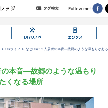
DIY
エ
リ
ン
ノ
タ
ジ
URライフ
なぜURに？入居者の本音―故郷のような温もりがあ
ベ
メ
者の本音―故郷のような温もり
たくなる場所