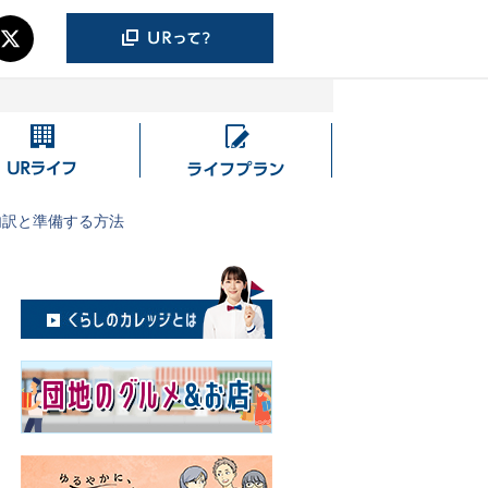
UR
ラ
ラ
イ
イ
フ
内訳と準備する方法
フ
プ
ラ
ン