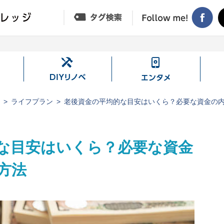
DIY
エ
リ
ン
ノ
タ
ジ
ライフプラン
老後資金の平均的な目安はいくら？必要な資金の
ベ
メ
な目安はいくら？必要な資金
方法