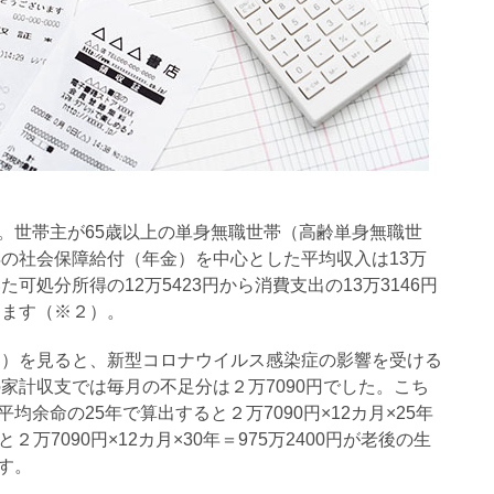
。世帯主が65歳以上の単身無職世帯（高齢単身無職世
年の社会保障給付（年金）を中心とした平均収入は13万
た可処分所得の12万5423円から消費支出の13万3146円
ります（※２）。
※３）を見ると、新型コロナウイルス感染症の影響を受ける
の家計収支では毎月の不足分は２万7090円でした。こち
余命の25年で算出すると２万7090円×12カ月×25年
と２万7090円×12カ月×30年＝975万2400円が老後の生
す。