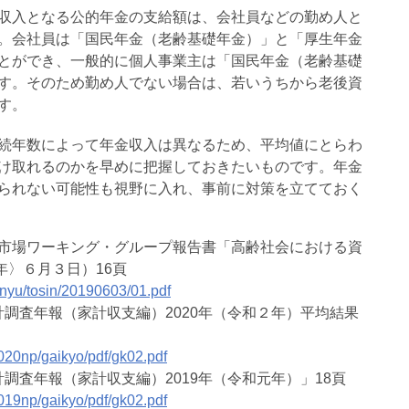
収入となる公的年金の支給額は、会社員などの勤め人と
。会社員は「国民年金（老齢基礎年金）」と「厚生年金
とができ、一般的に個人事業主は「国民年金（老齢基礎
す。そのため勤め人でない場合は、若いうちから老後資
す。
続年数によって年金収入は異なるため、平均値にとらわ
け取れるのかを早めに把握しておきたいものです。年金
られない可能性も視野に入れ、事前に対策を立てておく
 市場ワーキング・グループ報告書「高齢社会における資
年〉６月３日）16頁
kinyu/tosin/20190603/01.pdf
調査年報（家計収支編）2020年（令和２年）平均結果
2020np/gaikyo/pdf/gk02.pdf
調査年報（家計収支編）2019年（令和元年）」18頁
2019np/gaikyo/pdf/gk02.pdf