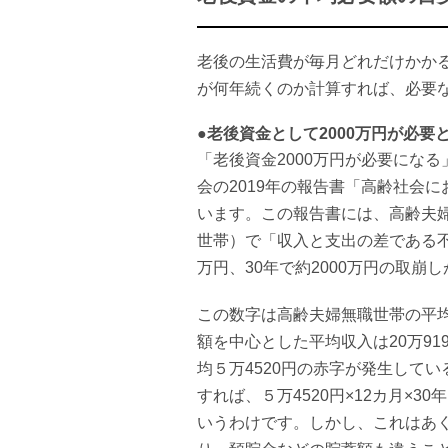
老後の生活費が毎月どれだけかか
が何年続くのか計算すれば、必要
●老後資金として2000万円が必要
「老後資金2000万円が必要にな
会の2019年の報告書「高齢社会
います。この報告書には、高齢夫婦
世帯）で「収入と支出の差である不
万円、30年で約2000万円の取
この数字は高齢夫婦無職世帯の平
額を中心とした平均収入は20万91
均５万4520円の赤字が発生して
すれば、５万4520円×12カ月×30
いうわけです。しかし、これはあ