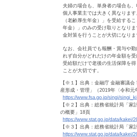
夫婦の場合も、単身者の場合も、
個人事業主では大きく異なります
（老齢厚生年金）」を受給するこ
年金）」のみの受け取りとなりま
金対策を行うことが大切になりま
なお、会社員でも報酬・賞与や勤
れず自分がどれだけの年金額を受
受給額だけで老後の生活保障を得
ことが大切です。
【※１】出典：金融庁 金融審議会
産形成・管理」（2019年〈令和元
https://www.fsa.go.jp/singi/singi_
【※２】出典：総務省統計局「家計
の概要」18頁
https://www.stat.go.jp/data/kakei/
【※３】出典：総務省統計局「家計
https://www.stat.go.jp/data/kakei/