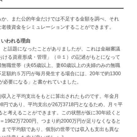
るか、また公的年金だけでは不足する金額を調べ、それ
な老後資金をシミュレーションすることができます。
といわれる理由
る」と話題になったことがありましたが、これは金融審議
における資産形成・管理」（※１）の記述がもとになって
無職世帯（夫65歳以上、妻60歳以上の夫婦のみの無職
足額約５万円が毎月発生する場合には、20年で約1300
崩しが必要になる」と書かれていました。
均収入と平均支出をもとに算出されたものです。年金月
98円であり、平均支出が26万3718円となるため、月々平
いると考えることができます。この状態が仮に30年続くと
年＝1962万7200円、つまり約2000万円が足りなくなると
くまで平均額であり、個別の世帯では収入も支出も異な