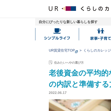
自分にぴったりな新しい暮らしを探す
シ
家
ン
事・
プ
子
UR賃貸住宅TOP
くらしのカレッ
ル
育
ラ
て
住みたいへやの選び方
イ
老後資金の平均的
フ
の内訳と準備する
2022.06.17