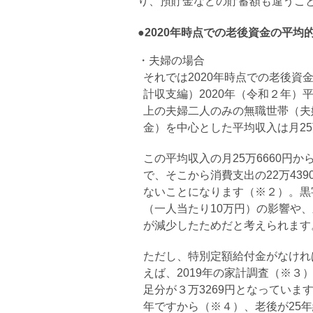
り、預貯金などの貯蓄額も違うこ
●2020年時点での老後資金の平均
・夫婦の場合
それでは2020年時点での老後
計収支編）2020年（令和２年）
上の夫婦二人のみの無職世帯（夫
金）を中心とした平均収入は月25
この平均収入の月25万6660円か
で、そこから消費支出の22万43
ないことになります（※２）。黒
（一人当たり10万円）の影響や
が減少したためだと考えられます
ただし、特別定額給付金がなけれ
えば、2019年の家計調査（※
足分が３万3269円となっています。
年ですから（※４）、老後が25年続く