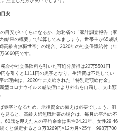
とに注意した方が良いでしょう。
的目安
資金の目安がいくらになるか、総務省の「家計調査報告（家
平均結果の概要」で試算してみましょう。世帯主が65歳以
婦高齢者無職世帯）の場合、2020年の社会保障給付（年
万6660円です。
ら税金や社会保険料を引いた可処分所得は22万5501円
90円を引くと1111円の黒字となり、生活費は不足してい
字の理由は、2020年に支給された「特別定額給付金」
、新型コロナウイルス感染症により外出を自粛し、支出額
。
ば赤字となるため、老後資金の備えは必要でしょう。例
３）を見ると、高齢夫婦無職世帯の場合は、毎月の平均の不
60歳を迎えた人の平均余命は男性24.21年、女性29.46
と仮定すると３万3269円×12カ月×25年＝998万700