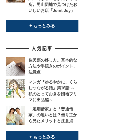
所。男山団地で見つけたお
いしいお店「Joint Joy」
+ もっとみる
住民票の移し方。基本的な
方法や手続きのポイント、
注意点
マンガ『ゆるやかに、くら
しつながる話』第16話 ～
私のとっておきを団地フリ
マに出品編～
「定期借家」と「普通借
家」の違いとは？借り主か
ら見たメリットと注意点
+ もっとみる