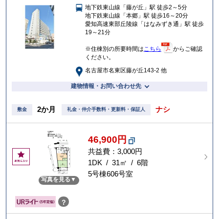
地下鉄東山線「藤が丘」駅 徒歩2～5分
入
地下鉄東山線「本郷」駅 徒歩16～20分
り
愛知高速東部丘陵線「はなみずき通」駅 徒歩
19～21分
※住棟別の所要時間は
こちら
からご確認
ください。
名古屋市名東区藤が丘143-2 他
建物情報・お問い合わせ先
2か月
ナシ
敷金
礼金・仲介手数料・更新料・保証人
46,900円
共益費：3,000円
お
気
1DK / 31㎡ / 6階
に
5号棟606号室
写真を見る
入
り
？