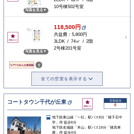
に
10号棟502号室
写真を見る
入
り
118,500円
共益費：5,800円
お
気
3LDK / 74㎡ / 2階
に
2号棟201号室
写真を見る
入
り
？
全ての空室を表示する
お
コートタウン千代が丘東
空室状況
0
気
に
地下鉄東山線「一社」駅バス8分「猪子石中
入
学」停 徒歩6分
り
地下鉄名城線「本山」駅バス16分「猪高車
庫」停 徒歩4分