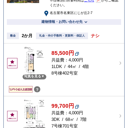
※住棟別の所要時間は
こちら
からご確認
ください。
名古屋市名東区にじが丘2-7
建物情報・お問い合わせ先
2か月
ナシ
敷金
礼金・仲介手数料・更新料・保証人
85,500円
共益費：4,000円
お
気
1LDK / 44㎡ / 4階
に
8号棟402号室
写真を見る
入
り
？
99,700円
共益費：4,000円
お
気
3DK / 68㎡ / 7階
に
7号棟701号室