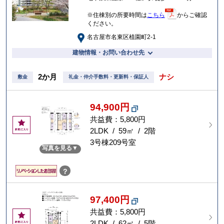
※住棟別の所要時間は
こちら
からご確認
ください。
名古屋市名東区植園町2-1
建物情報・お問い合わせ先
2か月
ナシ
敷金
礼金・仲介手数料・更新料・保証人
94,900円
共益費：5,800円
お
気
2LDK / 59㎡ / 2階
に
3号棟209号室
写真を見る
入
り
？
97,400円
共益費：5,800円
お
気
2LDK / 62㎡ / 5階