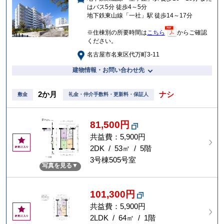
はバス5分 徒歩4～5分
り
地下鉄東山線「一社」駅 徒歩14～17分
※住棟別の所要時間は
こちら
からご確認
ください。
名古屋市名東区代万町3-11
建物情報・お問い合わせ先
2か月
ナシ
敷金
礼金・仲介手数料・更新料・保証人
81,500円
共益費：5,900円
お
気
2DK / 53㎡ / 5階
に
3号棟505号室
写真を見る
入
り
101,300円
共益費：5,900円
お
気
2LDK / 64㎡ / 1階