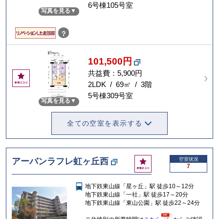
に
6号棟105号室
写真を見る
入
り
？
101,500円
共益費：5,900円
お
気
2LDK / 69㎡ / 3階
に
5号棟309号室
写真を見る
入
り
全ての空室を表示する
お
アーバンラフレ虹ヶ丘西
空室状況
7
気
に
地下鉄東山線「星ヶ丘」駅 徒歩10～12分
入
地下鉄東山線「一社」駅 徒歩17～20分
り
地下鉄東山線「東山公園」駅 徒歩22～24分