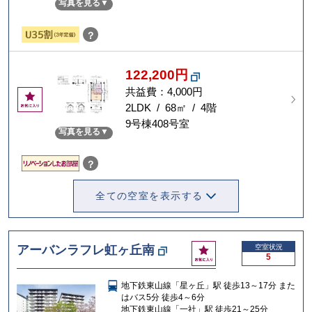
写真を見る
入
り
？
122,200円
共益費：4,000円
お
気
2LDK / 68㎡ / 4階
に
9号棟408号室
写真を見る
入
り
？
全ての空室を表示する
お
アーバンラフレ虹ヶ丘南
空室状況
5
気
に
地下鉄東山線「星ヶ丘」駅 徒歩13～17分 また
入
はバス5分 徒歩4～6分
り
地下鉄東山線「一社」駅 徒歩21～25分