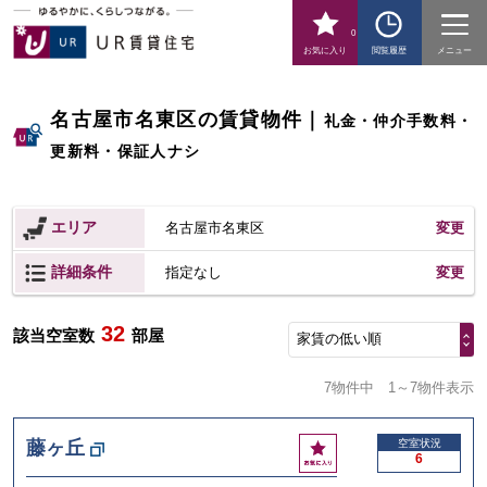
0
お気に入り
閲覧履歴
メニュー
名古屋市名東区の賃貸物件
｜
礼金・仲介手数料・
更新料・保証人ナシ
エリア
名古屋市名東区
変更
詳細条件
変更
指定なし
32
該当空室数
部屋
家賃の低い順
7物件中
1～7物件表示
お
藤ヶ丘
空室状況
6
気
に