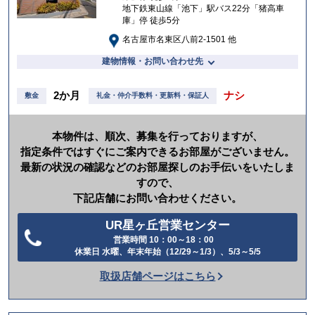
地下鉄東山線「池下」駅バス22分「猪高車
庫」停 徒歩5分
名古屋市名東区八前2-1501 他
建物情報・お問い合わせ先
2か月
ナシ
敷金
礼金・仲介手数料・更新料・保証人
本物件は、順次、募集を行っておりますが、
指定条件ではすぐにご案内できるお部屋がございません。
最新の状況の確認などのお部屋探しのお手伝いをいたしま
すので、
下記店舗にお問い合わせください。
UR星ヶ丘営業センター
営業時間 10：00～18：00
電
休業日 水曜、年末年始（12/29～1/3）、5/3～5/5
話
取扱店舗ページはこちら
を
か