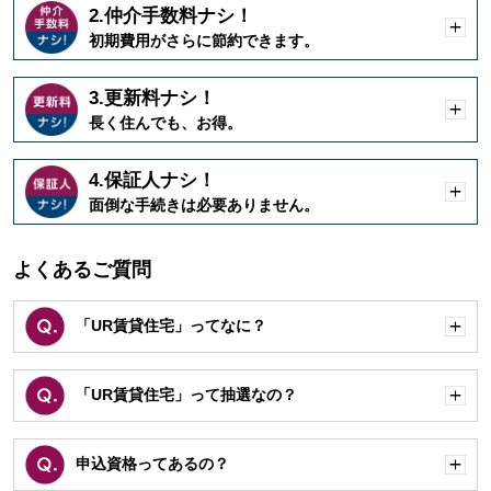
2.仲介手数料ナシ！
開
初期費用がさらに節約できます。
く
3.更新料ナシ！
開
長く住んでも、お得。
く
4.保証人ナシ！
開
面倒な手続きは必要ありません。
く
よくあるご質問
「UR賃貸住宅」ってなに？
開
く
「UR賃貸住宅」って抽選なの？
開
く
申込資格ってあるの？
開