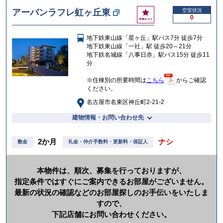
け
お
アーバンラフレ虹ヶ丘東
空室状況
る
0
気
に
地下鉄東山線「星ヶ丘」駅バス7分 徒歩7分
入
地下鉄東山線「一社」駅 徒歩20～21分
り
地下鉄名城線「八事日赤」駅バス15分 徒歩11
分
※住棟別の所要時間は
こちら
からご確認
ください。
名古屋市名東区神丘町2-21-2
建物情報・お問い合わせ先
2か月
ナシ
敷金
礼金・仲介手数料・更新料・保証人
本物件は、順次、募集を行っておりますが、
指定条件ではすぐにご案内できるお部屋がございません。
最新の状況の確認などのお部屋探しのお手伝いをいたしま
すので、
下記店舗にお問い合わせください。