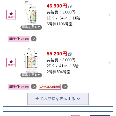
46,900円
共益費：3,000円
お
気
1DK / 34㎡ / 11階
に
5号棟1106号室
写真を見る
入
り
？
55,200円
共益費：3,000円
お
気
2DK / 41㎡ / 5階
に
2号棟504号室
写真を見る
入
り
？
？
全ての空室を表示する