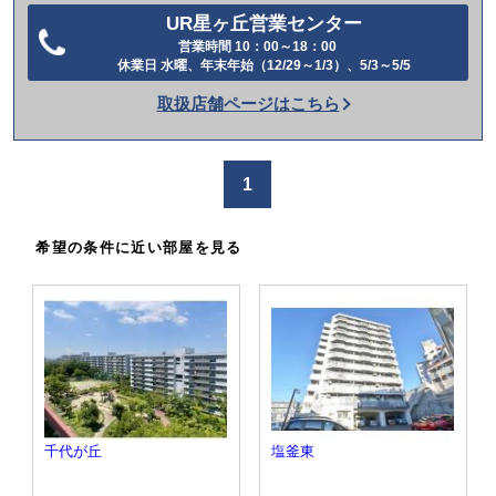
UR星ヶ丘営業センター
営業時間 10：00～18：00
電
休業日 水曜、年末年始（12/29～1/3）、5/3～5/5
話
取扱店舗ページはこちら
を
か
け
1
る
希望の条件に近い部屋を見る
千代が丘
塩釜東