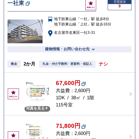
お
一社東
空室状況
9
気
に
地下鉄東山線「一社」駅 徒歩8分
入
地下鉄東山線「上社」駅 徒歩16分
り
名古屋市名東区一社3-31
建物情報・お問い合わせ先
2か月
ナシ
敷金
礼金・仲介手数料・更新料・保証人
67,600円
共益費：2,600円
お
気
1DK / 38㎡ / 1階
に
115号室
写真を見る
入
り
71,800円
共益費：2,600円
お