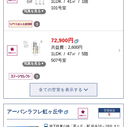
気
1LDK / 41㎡ / 1階
に
101号室
写真を見る
入
り
？
72,900円
共益費：2,600円
お
気
1LDK / 47㎡ / 5階
に
507号室
写真を見る
入
り
？
全ての空室を表示する
お
アーバンラフレ虹ヶ丘中
空室状況
5
気
に
地下鉄東山線「星ヶ丘」駅 徒歩16～18分 また
入