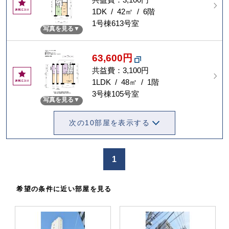
お
気
1DK / 42㎡ / 6階
に
1号棟613号室
写真を見る
入
り
63,600円
共益費：3,100円
お
気
1LDK / 48㎡ / 1階
に
3号棟105号室
写真を見る
入
り
次の10部屋を表示する
1
希望の条件に近い部屋を見る