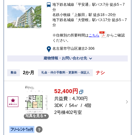
地下鉄名城線「平安通」駅バス7分 徒歩5～7
入
分
り
名鉄小牧線「上飯田」駅 徒歩18～20分
地下鉄名城線「大曽根」駅バス17分 徒歩5～7
分
※住棟別の所要時間は
こちら
からご確認
ください。
名古屋市守山区瀬古2-306
建物情報・お問い合わせ先
2か月
ナシ
敷金
礼金・仲介手数料・更新料・保証人
52,400円
共益費：4,700円
お
気
3DK / 54㎡ / 4階
に
2号棟402号室
写真を見る
入
り
？