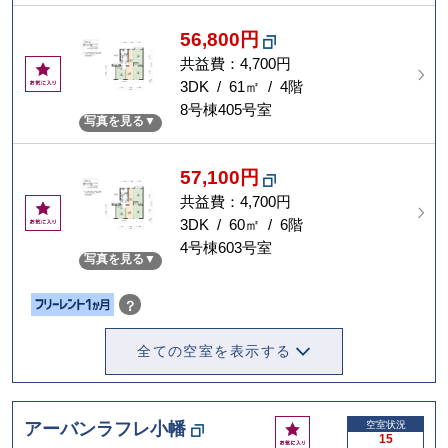
56,800円
共益費：4,700円
お
気
3DK / 61㎡ / 4階
に
8号棟405号室
写真を見る
入
り
57,100円
共益費：4,700円
お
気
3DK / 60㎡ / 6階
に
4号棟603号室
写真を見る
入
り
？
全ての空室を表示する
お
アーバンラフレ小幡
空室状況
15
気