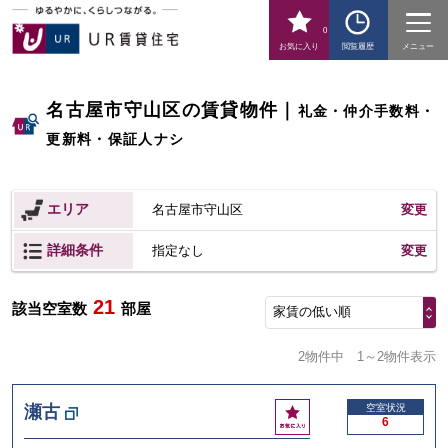
0
お気に入り
閲覧履歴
メニュー
名古屋市守山区の賃貸物件
｜
礼金・仲介手数料・
更新料・保証人ナシ
エリア
名古屋市守山区
変更
詳細条件
変更
指定なし
21
該当空室数
部屋
家賃の低い順
2物件中
1～2物件表示
お
瀬古
空室状況
6
気
に