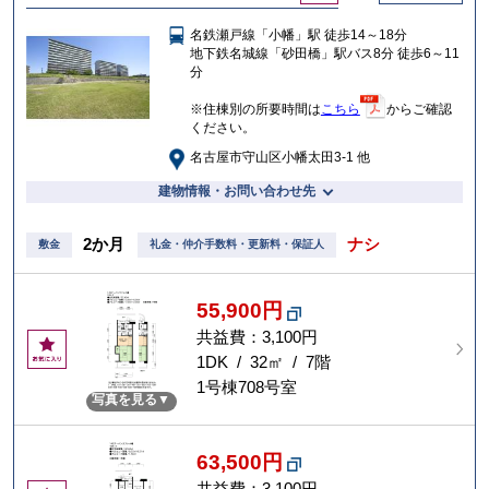
に
名鉄瀬戸線「小幡」駅 徒歩14～18分
入
地下鉄名城線「砂田橋」駅バス8分 徒歩6～11
り
分
※住棟別の所要時間は
こちら
からご確認
ください。
名古屋市守山区小幡太田3-1 他
建物情報・お問い合わせ先
2か月
ナシ
敷金
礼金・仲介手数料・更新料・保証人
55,900円
共益費：3,100円
お
気
1DK / 32㎡ / 7階
に
1号棟708号室
写真を見る
入
り
63,500円
共益費：3,100円