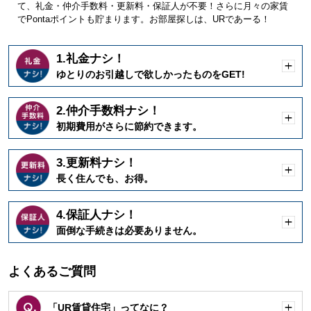
て、礼金・仲介手数料・更新料・保証人が不要！さらに月々の家賃
でPontaポイントも貯まります。お部屋探しは、URであーる！
1.礼金ナシ！
開
ゆとりのお引越しで欲しかったものをGET!
く
2.仲介手数料ナシ！
開
初期費用がさらに節約できます。
く
3.更新料ナシ！
開
長く住んでも、お得。
く
4.保証人ナシ！
開
面倒な手続きは必要ありません。
く
よくあるご質問
「UR賃貸住宅」ってなに？