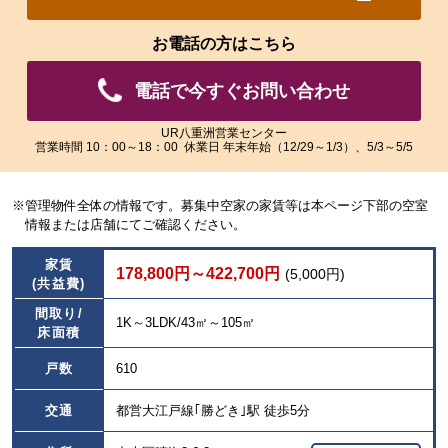
れ
れ
た
た
お電話の方はこちら
画
画
像
像
電話で今すぐお問い合わせ
を
を
ご
ご
覧
覧
UR八重洲営業センター
営業時間 10：00～18：00 休業日 年末年始（12/29～1/3）、5/3～5/5
い
い
た
た
だ
だ
※管理物件全体の情報です。募集中空家の家賃等は本ページ下部の空室
け
け
情報または店舗にてご確認ください。
ま
ま
す。
す。
家賃
178,800円～422,700円
(5,000円)
(共益費)
間取り/
1K～3LDK/43㎡～105㎡
床面積
戸数
610
交通
都営大江戸線｢勝どき｣駅 徒歩5分