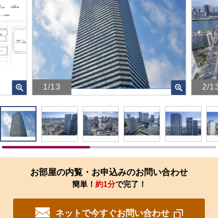
1/13
2/1
画
画
像
像
を
を
ク
ク
リ
リ
ッ
ッ
ク
ク
す
す
お部屋の内覧・お申込みのお問い合わせ
る
る
簡単！
約1分
で完了！
と、
と、
拡
拡
大
大
ネットで今すぐお問い合わせ
さ
さ