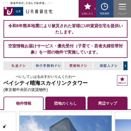
0
お気に入り
閲覧履歴
メニュー
令和8年熊本地震により被災された皆様にUR賃貸住宅を提供い
たします。
空室情報お届けサービス・優先受付（子育て・若者夫婦世帯対
象）を一部の物件で実施しています。
べいしてぃはるみすかいりんくたわー
お
ベイシティ晴海スカイリンクタワー
気
に
(東京都中央区の賃貸物件)
入
り
物件情報
団地のくらし
周辺マップ