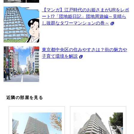
【マンガ】江戸時代のお姫さまがURをレポ
ート!?「団地姫日記」団地周遊編～見晴ら
し抜群なタワーマンションの巻～
東京都中央区の住みやすさは？街の魅力や
子育て環境を解説
近隣の部屋を見る