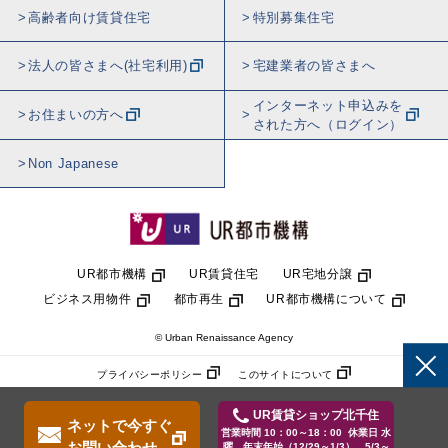
高齢者向け賃貸住宅
特別募集住宅
法人の皆さまへ(社宅利用)
宅建業者の皆さまへ
インターネット申込みを
お住まいの方へ
された方へ（ログイン）
Non Japanese
UR都市機構
UR賃貸住宅
UR宅地分譲
ビジネス用物件
都市再生
UR都市機構について
© Urban Renaissance Agency
プライバシーポリシー
このサイトについて
UR賃貸ショップ北千住
ネットで今すぐ
営業時間 10：00～18：00 休業日 水
お問い合わせ
曜、年末年始（12/29～1/3）、5/3～