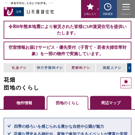
0
お気に入り
閲覧履歴
メニュー
令和8年熊本地震により被災された皆様にUR賃貸住宅を提供い
たします。
空室情報お届けサービス・優先受付（子育て・若者夫婦世帯対
象）を一部の物件で実施しています。
花畑
お
気
団地のくらし
に
入
物件情報
団地のくらし
周辺マップ
り
ここからメインコンテンツになります。
四季の移ろいを感じられる豊かな自然や公園が魅力
荘厳な歴史ある神社や、家族で参加できるイベントが豊富な学習