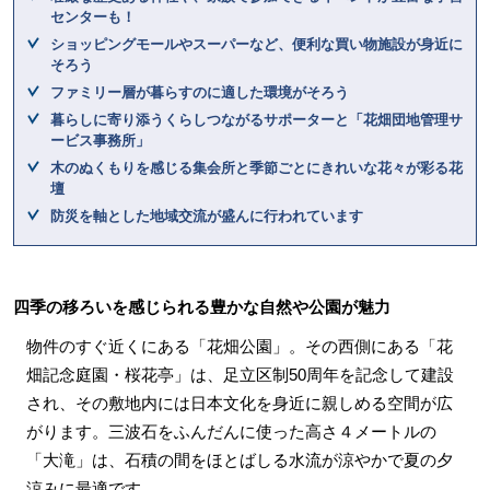
センターも！
ショッピングモールやスーパーなど、便利な買い物施設が身近に
そろう
ファミリー層が暮らすのに適した環境がそろう
暮らしに寄り添うくらしつながるサポーターと「花畑団地管理サ
ービス事務所」
木のぬくもりを感じる集会所と季節ごとにきれいな花々が彩る花
壇
防災を軸とした地域交流が盛んに行われています
四季の移ろいを感じられる豊かな自然や公園が魅力
物件のすぐ近くにある「花畑公園」。その西側にある「花
畑記念庭園・桜花亭」は、足立区制50周年を記念して建設
され、その敷地内には日本文化を身近に親しめる空間が広
がります。三波石をふんだんに使った高さ４メートルの
「大滝」は、石積の間をほとばしる水流が涼やかで夏の夕
涼みに最適です。