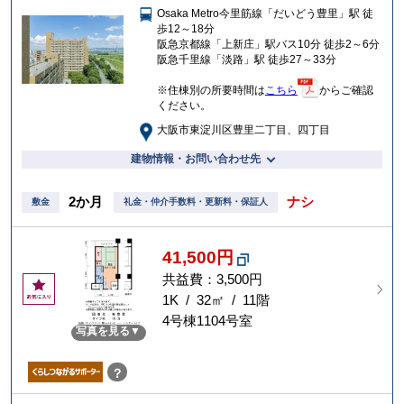
Osaka Metro今里筋線「だいどう豊里」駅 徒
入
歩12～18分
り
阪急京都線「上新庄」駅バス10分 徒歩2～6分
阪急千里線「淡路」駅 徒歩27～33分
※住棟別の所要時間は
こちら
からご確認
ください。
大阪市東淀川区豊里二丁目、四丁目
建物情報・お問い合わせ先
2か月
ナシ
敷金
礼金・仲介手数料・更新料・保証人
41,500円
共益費：3,500円
お
気
1K / 32㎡ / 11階
に
4号棟1104号室
写真を見る
入
り
？