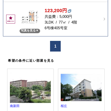
り
123,200円
共益費：5,000円
お
気
3LDK / 77㎡ / 4階
に
6号棟405号室
写真を見る
入
り
1
希望の条件に近い部屋を見る
南新田
桜丘