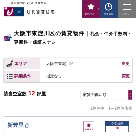
0
お気に入り
閲覧履歴
メニュー
大阪市東淀川区の賃貸物件
｜
礼金・仲介手数料・
更新料・保証人ナシ
エリア
大阪市東淀川区
変更
詳細条件
変更
指定なし
12
該当空室数
部屋
家賃の低い順
2物件中
1～2物件表示
お
新豊里
空室状況
10
気
に