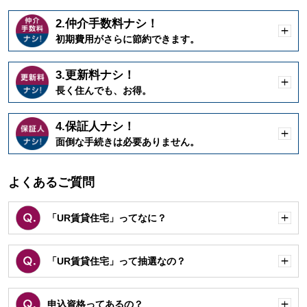
2.仲介手数料ナシ！
開
初期費用がさらに節約できます。
く
3.更新料ナシ！
開
長く住んでも、お得。
く
4.保証人ナシ！
開
面倒な手続きは必要ありません。
く
よくあるご質問
「UR賃貸住宅」ってなに？
開
く
「UR賃貸住宅」って抽選なの？
開
く
申込資格ってあるの？