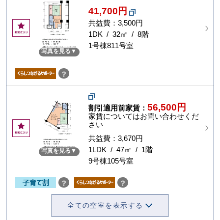
41,700円
共益費：3,500円
お
気
1DK / 32㎡ / 8階
に
1号棟811号室
写真を見る
入
り
？
56,500円
割引適用前家賃：
家賃についてはお問い合わせくだ
さい
お
気
共益費：3,670円
に
1LDK / 47㎡ / 1階
写真を見る
入
9号棟105号室
り
？
？
全ての空室を表示する