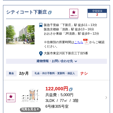
お
シティコート下新庄
空室状況
2
気
に
阪急千里線「下新庄」駅 徒歩11～13分
入
阪急京都線「淡路」駅 徒歩13～16分
り
おおさか東線「JR淡路」駅 徒歩9～12分
※住棟別の所要時間は
こちら
からご確認
ください。
大阪市東淀川区下新庄三丁目5番
建物情報・お問い合わせ先
2か月
ナシ
敷金
礼金・仲介手数料・更新料・保証人
122,000円
共益費：5,000円
お
気
3LDK / 77㎡ / 3階
に
6号棟305号室
写真を見る
入