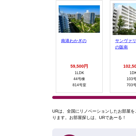
南港わかぎの
サンヴァ
の阪南
59,500円
102,5
1LDK
1D
44号棟
103
814号室
703
URは、全国にリノベーションしたお部屋を
ります。お部屋探しは、URであーる！