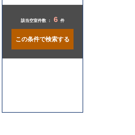
開
く
6
該当空室件数 ：
件
この条件で検索する