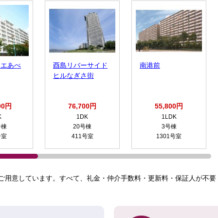
リエあべ
酉島リバーサイド
南港前
ヒルなぎさ街
00円
76,700円
55,800円
K
1DK
1LDK
号棟
20号棟
3号棟
号室
411号室
1301号室
ご用意しています。すべて、礼金・仲介手数料・更新料・保証人が不要！