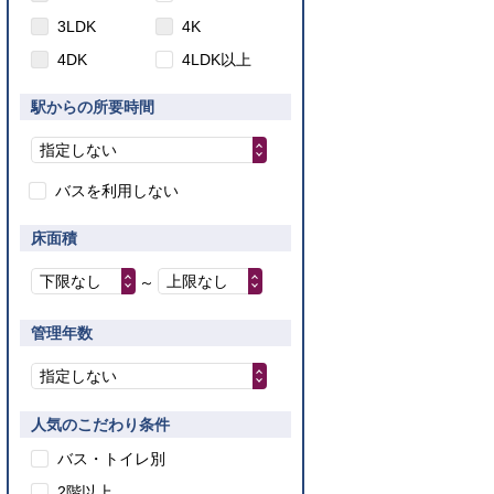
3LDK
4K
4DK
4LDK以上
駅からの所要時間
指定しない
バスを利用しない
床面積
下限なし
上限なし
～
管理年数
指定しない
人気のこだわり条件
バス・トイレ別
2階以上