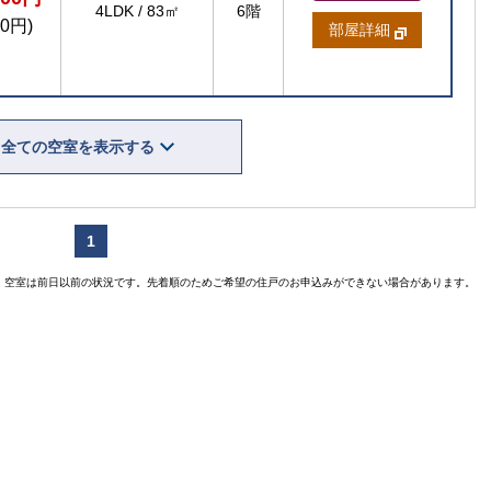
4LDK
/
83㎡
6階
00円)
部屋詳細
全ての空室を表示する
賃貸住宅
1
空室は前日以前の状況です。先着順のためご希望の住戸のお申込みができない場合があります。
【ご入居
【
【ご入居要件あり
扶
の方限定