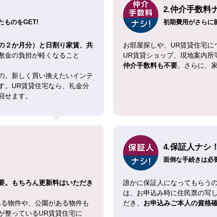
2.仲介手数料
ものをGET!
初期費用がさらに
の２か月分）と日割り家賃、共
お部屋探しや、UR賃貸住宅に
敷金の負担が軽くなること
UR賃貸ショップ、現地案内所
仲介手数料も不要
。さらに、
の。新しく買い換えたいインテ
す。UR賃貸住宅なら、礼金分
回せます。
4.保証人ナシ
面倒な手続きは必
要。もちろん更新料はいただき
誰かに保証人になってもらうの
は、お申込み時に住民票の写
ある物件や、公園がある物件も
だき、
お申込みご本人の資格
が整っているUR賃貸住宅に