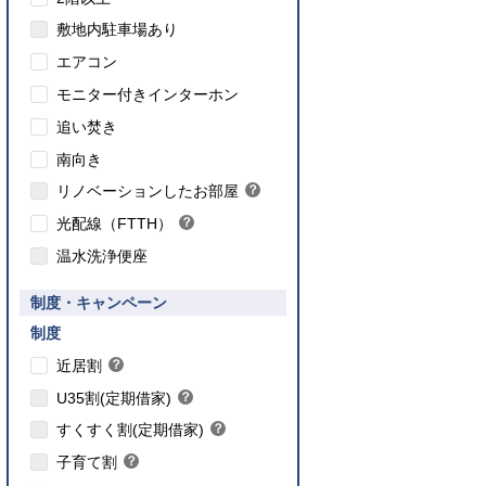
敷地内駐車場あり
エアコン
モニター付きインターホン
追い焚き
こちら
南向き
のインターネット対応について
リノベーションしたお部屋
？
ヒ
光配線（FTTH）
？
ン
ヒ
ト
温水洗浄便座
ン
ト
要件あり】35歳以下の方限定
制度・キャンペーン
ご入居要件あり】満18歳未満のお子様を
】子育て世帯や新婚世帯
養、もしくはご妊娠されている方限定
こちら
制度
こちら
近居割
？
ヒ
こちら
U35割(定期借家)
？
ン
ヒ
こちら
ト
すくすく割(定期借家)
？
ン
ヒ
こちら
ト
子育て割
？
ン
ヒ