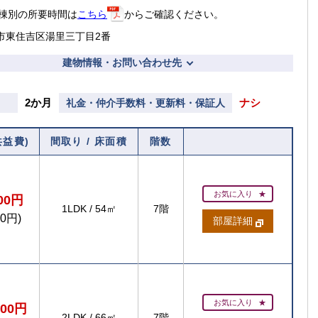
棟別の所要時間は
こちら
からご確認ください。
市東住吉区湯里三丁目2番
建物情報・お問い合わせ先
2か月
ナシ
礼金・仲介手数料・更新料・保証人
共益費)
間取り / 床面積
階数
お気に入り
000円
1LDK
/
54㎡
7階
00円)
部屋詳細
お気に入り
300円
2LDK
/
66㎡
7階