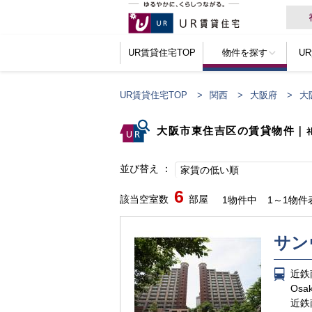
UR賃貸住宅TOP
物件を探す
U
UR賃貸住宅TOP
関西
大阪府
大
大阪市東住吉区の賃貸物件
｜
並び替え
家賃の低い順
6
該当空室数
部屋
1物件中
1～1物件
サン
近鉄
Os
近鉄