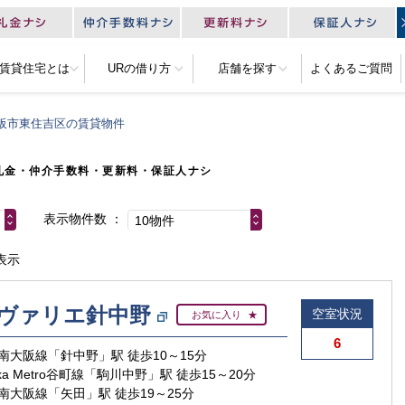
R賃貸住宅とは
URの借り方
店舗を探す
よくあるご質問
阪市東住吉区の賃貸物件
礼金・仲介手数料・更新料・保証人ナシ
表示物件数
10物件
表示
ヴァリエ針中野
空室状況
お気に入り
6
南大阪線「針中野」駅 徒歩10～15分
aka Metro谷町線「駒川中野」駅 徒歩15～20分
南大阪線「矢田」駅 徒歩19～25分