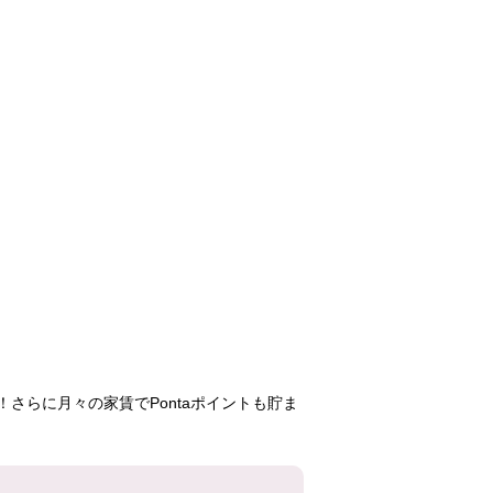
寝屋川
中宮第3
サンラフレ
55,400円
54,200円
67,90
2LDK
2DK
1DK
C27号棟
40号棟
1号
305号室
205号室
524号
さらに月々の家賃でPontaポイントも貯ま