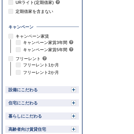
ト
URライト(定期借家)
？
ン
ヒ
ト
定期借家を含まない
ン
ト
キャンペーン
こちら
キャンペーン家賃
こちら
キャンペーン家賃3年間
？
ヒ
こちら
キャンペーン家賃5年間
？
ン
ヒ
フリーレント
？
ト
ン
ヒ
フリーレント1か月
ト
ン
フリーレント2か月
ト
設備にこだわる
開
く
住宅にこだわる
開
く
暮らしにこだわる
開
く
高齢者向け賃貸住宅