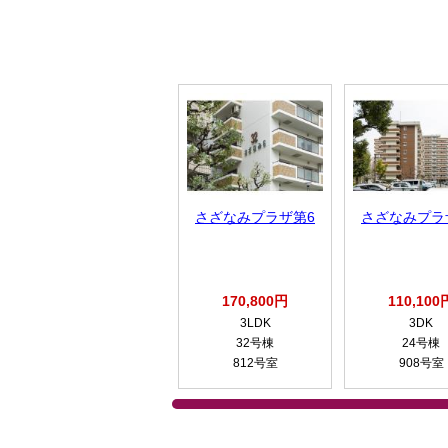
さざなみプラザ第6
さざなみプラ
170,800円
110,100
3LDK
3DK
32号棟
24号棟
812号室
908号室