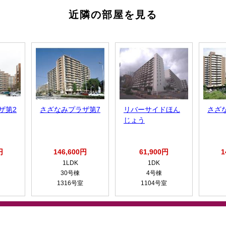
近隣の部屋を見る
ザ第2
さざなみプラザ第7
リバーサイドほん
さざ
じょう
円
146,600円
61,900円
1
1LDK
1DK
30号棟
4号棟
1316号室
1104号室