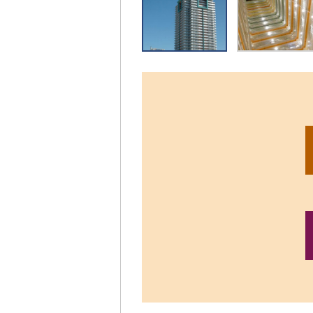
リ
ッ
ク
す
る
と、
拡
大
さ
れ
た
画
像
を
ご
覧
い
た
だ
け
ま