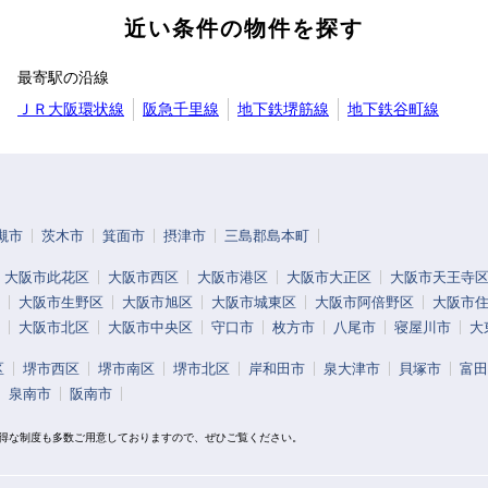
近い条件の物件を探す
最寄駅の沿線
ＪＲ大阪環状線
阪急千里線
地下鉄堺筋線
地下鉄谷町線
槻市
茨木市
箕面市
摂津市
三島郡島本町
大阪市此花区
大阪市西区
大阪市港区
大阪市大正区
大阪市天王寺
大阪市生野区
大阪市旭区
大阪市城東区
大阪市阿倍野区
大阪市
大阪市北区
大阪市中央区
守口市
枚方市
八尾市
寝屋川市
大
区
堺市西区
堺市南区
堺市北区
岸和田市
泉大津市
貝塚市
富田
泉南市
阪南市
お得な制度も多数ご用意しておりますので、ぜひご覧ください。