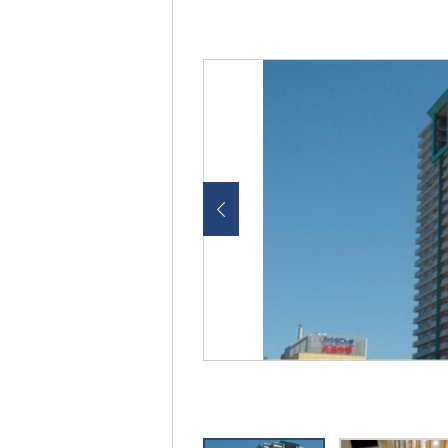
画
像
を
ク