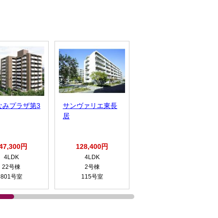
なみプラザ第3
サンヴァリエ東長
アーベインなんば
居
47,300円
128,400円
162,200円
4LDK
4LDK
1LDK
22号棟
2号棟
620号室
801号室
115号室