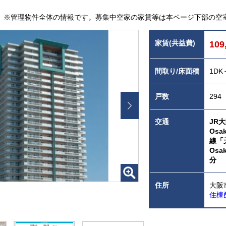
※管理物件全体の情報です。募集中空家の家賃等は本ページ下部の空
家賃(共益費)
109
間取り/床面積
1DK
戸数
294
交通
JR
Os
線「
Osa
分
住所
大阪
住棟