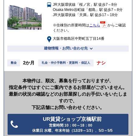
JR大阪環状線「桜ノ宮」駅 徒歩7～8分
入
Osaka Metro谷町線「都島」駅 徒歩7～8分
り
JR大阪環状線「天満」駅 徒歩17～18分
※住棟別の所要時間は
こちら
からご確認
ください。
大阪市都島区中野町五丁目14番
建物情報・お問い合わせ先
2か月
ナシ
敷金
礼金・仲介手数料・更新料・保証人
本物件は、順次、募集を行っておりますが、
指定条件ではすぐにご案内できるお部屋がございません。
最新の状況の確認などのお部屋探しのお手伝いをいたしま
すので、
下記店舗にお問い合わせください。
UR賃貸ショップ京橋駅前
営業時間 10：00～18：00
電
休業日 水曜、年末年始（12/29～1/3）、5/3～5/5
話