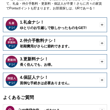
て、礼金・仲介手数料・更新料・保証人が不要！さらに月々の家賃
でPontaポイントも貯まります。お部屋探しは、URであーる！
1.礼金ナシ！
開
ゆとりのお引越しで欲しかったものをGET!
く
2.仲介手数料ナシ！
開
初期費用がさらに節約できます。
く
3.更新料ナシ！
開
長く住んでも、お得。
く
4.保証人ナシ！
開
面倒な手続きは必要ありません。
く
よくあるご質問