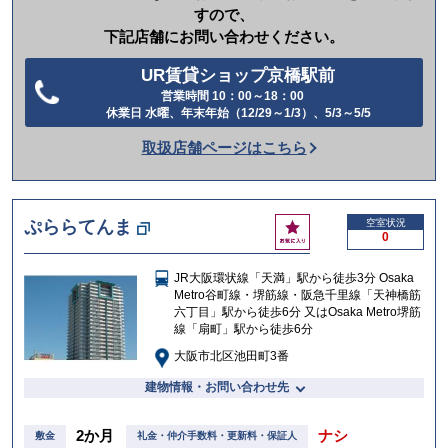
すので、
下記店舗にお問い合わせください。
UR賃貸ショップ京橋駅前
営業時間 10：00～18：00
電
休業日 水曜、年末年始（12/29～1/3）、5/3～5/5
話
取扱店舗ページはこちら
を
か
け
お
ぷららてんま
空室状況
る
0
気
に
JR大阪環状線「天満」駅から徒歩3分 Osaka
入
Metro谷町線・堺筋線・阪急千里線「天神橋筋
り
六丁目」駅から徒歩6分 又はOsaka Metro堺筋
線「扇町」駅から徒歩6分
大阪市北区池田町3番
建物情報・お問い合わせ先
2か月
ナシ
敷金
礼金・仲介手数料・更新料・保証人