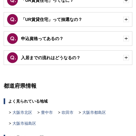
「UR賃貸住宅」ってなに？
開
く
「UR賃貸住宅」って抽選なの？
開
く
申込資格ってあるの？
開
く
入居までの流れはどうなるの？
開
く
都道府県情報
よく見られている地域
大阪市北区
豊中市
吹田市
大阪市都島区
大阪市福島区