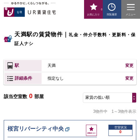
0
お気に入り
閲覧履歴
メニュー
天満駅の賃貸物件
｜
礼金・仲介手数料・更新料・保
証人ナシ
駅
天満
変更
詳細条件
変更
指定なし
0
該当空室数
部屋
家賃の低い順
3物件中
1～3物件表示
お
桜宮リバーシティ中央
空室状況
0
気
に