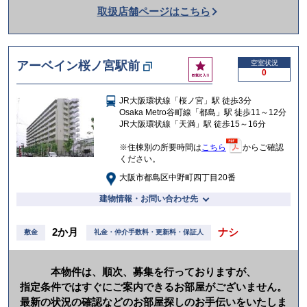
取扱店舗ページはこちら
を
か
け
お
アーベイン桜ノ宮駅前
空室状況
る
0
気
に
JR大阪環状線「桜ノ宮」駅 徒歩3分
入
Osaka Metro谷町線「都島」駅 徒歩11～12分
り
JR大阪環状線「天満」駅 徒歩15～16分
※住棟別の所要時間は
こちら
からご確認
ください。
大阪市都島区中野町四丁目20番
建物情報・お問い合わせ先
2か月
ナシ
敷金
礼金・仲介手数料・更新料・保証人
本物件は、順次、募集を行っておりますが、
指定条件ではすぐにご案内できるお部屋がございません。
最新の状況の確認などのお部屋探しのお手伝いをいたしま