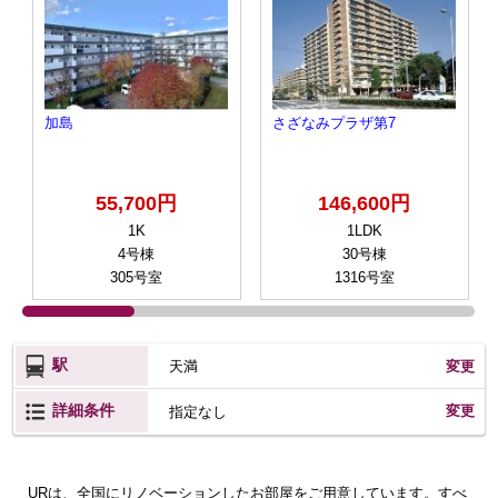
加島
さざなみプラザ第7
55,700円
146,600円
1K
1LDK
4号棟
30号棟
305号室
1316号室
駅
天満
変更
詳細条件
変更
指定なし
URは、全国にリノベーションしたお部屋をご用意しています。すべ